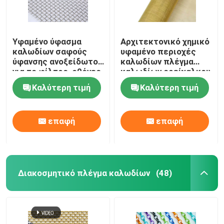
Υφαμένο ύφασμα
Αρχιτεκτονικό χημικό
καλωδίων σαφούς
υφαμένο περιοχές
ύφανσης ανοξείδωτου
καλωδίων πλέγμα
για το φίλτρο, οθόνες
καλωδίων ορείχαλκου
παραθύρων
υφασμάτων
Καλύτερη τιμή
Καλύτερη τιμή
διακοσμητικό
επαφή
επαφή
Διακοσμητικό πλέγμα καλωδίων
(48)