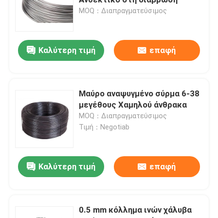
MOQ：Διαπραγματεύσιμος
Ενωμένο στενά κιγκλίδωμα χάλυβα
Καλύτερη τιμή
επαφή
καλάθια gabion
Φράκτης συνδέσεων αλυσίδων
Μαύρο αναψυγμένο σύρμα 6-38
μεγέθους Χαμηλού άνθρακα
Δίχτυ ασφαλείας ελικοδρομίων
MOQ：Διαπραγματεύσιμος
Τιμή：Negotiab
Ξυράφι οδοντωτό - καλώδιο
Καλύτερη τιμή
επαφή
Διάφραγμα ορυχείου
Καλώδιο κραμάτων
0.5 mm κόλλημα ινών χάλυβα