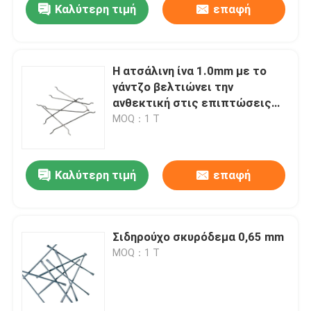
Καλύτερη τιμή
επαφή
Η ατσάλινη ίνα 1.0mm με το
γάντζο βελτιώνει την
ανθεκτική στις επιπτώσεις
ικανότητα υποδοχής
MOQ：1 Τ
Καλύτερη τιμή
επαφή
Σπίτι
Σιδηρούχο σκυρόδεμα 0,65 mm
MOQ：1 Τ
Προϊόντα
Σχετικά με εμάς