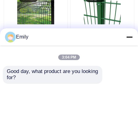
φράκτης καλωδίων
Διπλό Σύρμα Φράχτης
Emily
μετάλλων φρακτών
3000mm πλάτος PVC
ασφαλείας 50×100mm
επικαλυμμένο
τρισδιάστατος 5mm
6/5/6mm σύρμα
3:04 PM
με την τετραγωνική
Καλύτερη τιμή
Καλύτερη τιμή
θέση
Good day, what product are you looking 
for?
επαφή
επαφή
Δείτε περισσότερων
Αρχική Σελίδα
Περίπου εμείς
επαφή
Desktop Site