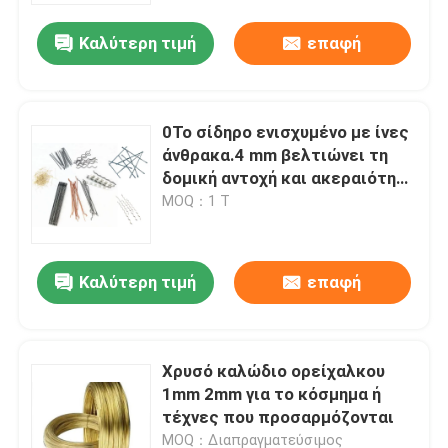
Καλύτερη τιμή
επαφή
Επισκέψεις στο εργοστάσιο
Έλεγχος ποιότητας
0Το σίδηρο ενισχυμένο με ίνες
άνθρακα.4 mm βελτιώνει τη
δομική αντοχή και ακεραιότητα
Επικοινωνήστε μαζί μας
του σκυροδέματος
MOQ：1 Τ
Ειδήσεις
Καλύτερη τιμή
επαφή
Υποθέσεις
Χρυσό καλώδιο ορείχαλκου
Επεκταθε'ν πλέγμα καλωδίων μετάλλων
1mm 2mm για το κόσμημα ή
τέχνες που προσαρμόζονται
Διατρυπημένο πλέγμα καλωδίων μετάλλων
MOQ：Διαπραγματεύσιμος