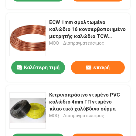
ECW 1mm σμαλτωμένο
καλώδιο 16 κονσερβοποιημένο
μετρητής καλώδιο TCW
χαλκού χαλκού
MOQ：Διαπραγματεύσιμος
Καλύτερη τιμή
επαφή
Κιτρινοπράσινο ντυμένο PVC
καλώδιο 4mm ΓΠ ντυμένο
πλαστικό χαλύβδινο σύρμα
MOQ：Διαπραγματεύσιμος