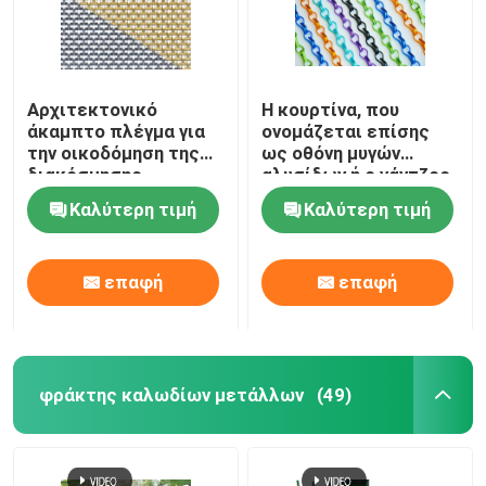
Αρχιτεκτονικό
Η κουρτίνα, που
άκαμπτο πλέγμα για
ονομάζεται επίσης
την οικοδόμηση της
ως οθόνη μυγών
διακόσμησης
αλυσίδων ή ο γάντζος
προσόψεων
συνδέσεων αλυσίδων
Καλύτερη τιμή
Καλύτερη τιμή
αλυσοδένει την
κουρτίνα, υλικό
αργιλίου
επαφή
επαφή
φράκτης καλωδίων μετάλλων
(49)