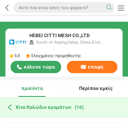
HEBEI CITTI MESH CO.,LTD
South of Anping,Hebei, China.,Κίνα
5.0
Ελεγχμένος προμηθευτής
κάλεσε τώρα
επαφή
προϊόντα
Περίπου εμείς
Κίνα Καλώδιο κραμάτων
(16)