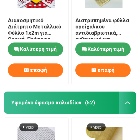
Διακοσμητικό
Διατρυπημένα φύλλα
Διάτρητο Μεταλλικό
ορείχαλκου
Φύλλο 1x2m για
αντιδιαβρωτικά,
Οροφή, Πρόσοψη,
ανθεκτικά και
Διαχωριστικό
αισθητικά για την
Καλύτερη τιμή
Καλύτερη τιμή
αρχιτεκτονική και τη
διακόσμηση
επαφή
επαφή
Υφαμένο ύφασμα καλωδίων
(52)