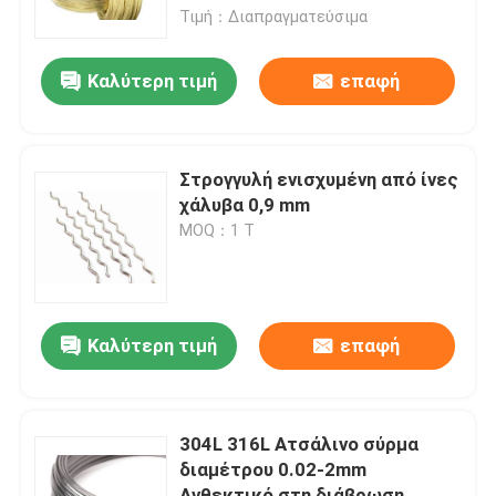
Τιμή：Διαπραγματεύσιμα
Υφαμένο ύφασμα καλωδίων
Καλύτερη τιμή
επαφή
Διακοσμητικό πλέγμα καλωδίων
Στρογγυλή ενισχυμένη από ίνες
φράκτης καλωδίων μετάλλων
χάλυβα 0,9 mm
MOQ：1 Τ
Ενωμένο στενά πλέγμα καλωδίων
Πλέγμα ασφάλειας μετάλλων
Καλύτερη τιμή
επαφή
Ζώνη μεταφορέων μετάλλων
304L 316L Ατσάλινο σύρμα
διαμέτρου 0.02-2mm
Πλέγμα οθόνης φίλτρων
Ανθεκτικό στη διάβρωση