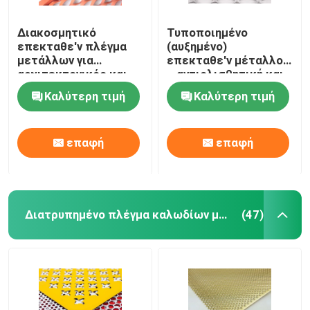
Διακοσμητικό
Τυποποιημένο
επεκταθε'ν πλέγμα
(αυξημένο)
μετάλλων για
επεκταθε'ν μέταλλο
αρχιτεκτονικός και
– αντιολισθητική και
βιομηχανικός
μεγάλη αντίσταση
Καλύτερη τιμή
Καλύτερη τιμή
διάβρωσης
επαφή
επαφή
Διατρυπημένο πλέγμα καλωδίων μετάλλων
(47)