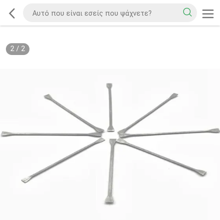
2
/
2