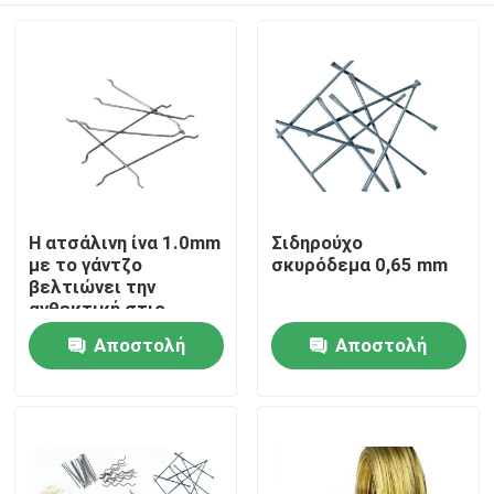
Η ατσάλινη ίνα 1.0mm
Σιδηρούχο
με το γάντζο
σκυρόδεμα 0,65 mm
βελτιώνει την
ανθεκτική στις
επιπτώσεις
Αποστολή
Αποστολή
Σπίτι
ικανότητα υποδοχής
ερώτησης
ερώτησης
Προϊόντα
Σχετικά με εμάς