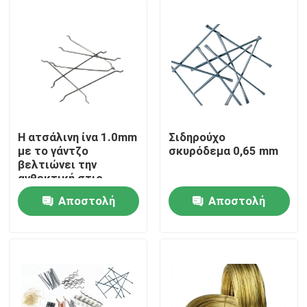
Η ατσάλινη ίνα 1.0mm
Σιδηρούχο
με το γάντζο
σκυρόδεμα 0,65 mm
βελτιώνει την
ανθεκτική στις
επιπτώσεις
Αποστολή
Αποστολή
ικανότητα υποδοχής
Σπίτι
ερώτησης
ερώτησης
Προϊόντα
Σχετικά με εμάς