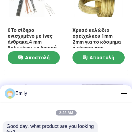
Επισκέψεις στο εργοστάσιο
0Το σίδηρο
Χρυσό καλώδιο
Έλεγχος ποιότητας
ενισχυμένο με ίνες
ορείχαλκου 1mm
άνθρακα.4 mm
2mm για το κόσμημα
βελτιώνει τη δομική
ή τέχνες που
αντοχή και
προσαρμόζονται
Επικοινωνήστε μαζί μας
Αποστολή
Αποστολή
ακεραιότητα του
σκυροδέματος
ερώτησης
ερώτησης
Ειδήσεις
Υποθέσεις
Emily
Επεκταθε'ν πλέγμα καλωδίων μετάλλων
2:28 AM
Good day, what product are you looking 
Διατρυπημένο πλέγμα καλωδίων μετάλλων