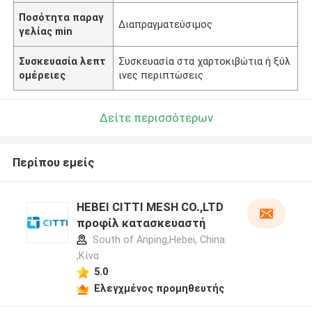
Ποσότητα παραγ
Διαπραγματεύσιμος
γελίας min
Συσκευασία λεπτ
Συσκευασία στα χαρτοκιβώτια ή ξύλ
ομέρειες
ινες περιπτώσεις
Δείτε περισσότερων
Περίπου εμείς
HEBEI CITTI MESH CO.,LTD
προφίλ κατασκευαστή
South of Anping,Hebei, China.
,Κίνα
5.0
Ελεγχμένος προμηθευτής