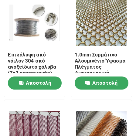
Επικάλυψη από
1.0mm Συρμάτινο
νάιλον 304 από
Αλουμινένιο Ύφασμα
ανοξείδωτο χάλυβα
Πλέγματος
(7x7 κατασκευές)
Διακοσμητική
Κουρτίνα Πλέγματος
Αποστολή
Αποστολή
Αλυσίδας
Σπίτι
ερώτησης
ερώτησης
Προϊόντα
Σχετικά με εμάς