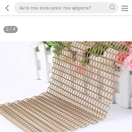
2
/
4