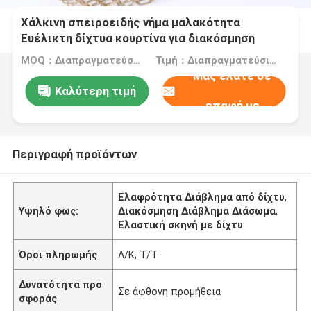
Χάλκινη σπειροειδής νήμα μαλακότητα
Ευέλικτη δίχτυα κουρτίνα για διακόσμηση
MOQ：Διαπραγματεύσιμα
Τιμή：Διαπραγματεύσιμα
Μας ελάτε σε
Καλύτερη τιμή
επαφή με
Περιγραφή προϊόντων
Ελαφρότητα Διάβλημα από δίχτυ
,
Υψηλό φως:
Διακόσμηση Διάβλημα Διάσωμα
,
Ελαστική σκηνή με δίχτυ
Όροι πληρωμής
Λ/Κ, Τ/Τ
Δυνατότητα προ
Σε άφθονη προμήθεια
σφοράς