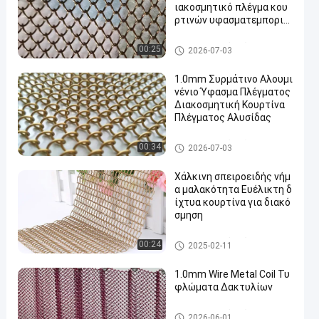
ιακοσμητικό πλέγμα κου
ρτινών υφασματεμποριώ
ν σπειρών για το σπίτι σα
ς και ξενοδοχείο
Διακοσμητικό πλέγμα καλωδ
00:25
2026-07-03
ίων
1.0mm Συρμάτινο Αλουμι
νένιο Ύφασμα Πλέγματος
Διακοσμητική Κουρτίνα
Πλέγματος Αλυσίδας
Διακοσμητικό πλέγμα καλωδ
00:34
2026-07-03
ίων
Χάλκινη σπειροειδής νήμ
α μαλακότητα Ευέλικτη δ
ίχτυα κουρτίνα για διακό
σμηση
Διακοσμητικό πλέγμα καλωδ
00:24
2025-02-11
ίων
1.0mm Wire Metal Coil Τυ
φλώματα Δακτυλίων
Διακοσμητικό πλέγμα καλωδ
2026-06-01