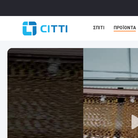
ΣΠΊΤΙ
ΠΡΟΪΌΝΤΑ
ΕΙΔΉΣΕΙΣ
ΥΠΟΘΈΣ