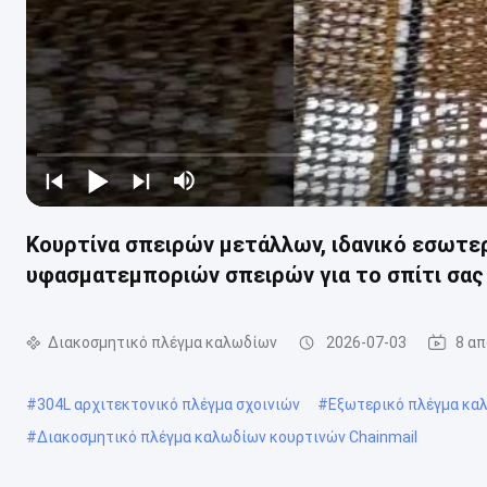
Κουρτίνα σπειρών μετάλλων, ιδανικό εσωτε
υφασματεμποριών σπειρών για το σπίτι σας 
Διακοσμητικό πλέγμα καλωδίων
2026-07-03
8 α
#
304L αρχιτεκτονικό πλέγμα σχοινιών
#
Εξωτερικό πλέγμα κα
#
Διακοσμητικό πλέγμα καλωδίων κουρτινών Chainmail