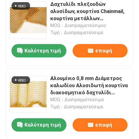
Δαχτυλίδι πλεξουδών
αλυσίδων, κουρτίνα Chainmail,
κουρτίνα μετάλλων
δαχτυλιδιών για την
MOQ：Διαπραγματεύσιμος
οικοδόμηση της εξωτερικής
Τιμή：Διαπραγματεύσιμα
και εσωτερικής διακόσμησης
Καλύτερη τιμή
επαφή
Αλουμίνιο 0,8 mm Διάμετρος
καλωδίου Αλυσιδωτή κουρτίνα
διακοσμητικό δαχτυλίδι
μεταλλικό πλέγμα Εξαιρετική
MOQ：Διαπραγματεύσιμα
αντοχή και ευελιξία
Τιμή：Διαπραγματεύσιμα
Καλύτερη τιμή
επαφή