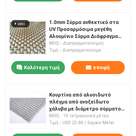
1.0mm Σύρμα ανθεκτικό στα
UV Προσαρμόσιμα μεγέθη
Αλουμίνιο Σύρμα Διάφραγμα
Μεταλλικό περιτύλιγμα
MOQ：Διαπραγματεύσιμος
περιτύλιγμα
Τιμή：Διαπραγματεύσιμα
Καλύτερη τιμή
επαφή
Κουρτίνα από αλυσιδωτό
πλέγμα από ανοξείδωτο
χάλυβα με διάμετρο σύρματος
2,5mm, διακοσμητικό πλέγμα
MOQ：10 τετραγωνικά μέτρα
αρχιτεκτονικής πρόσοψης για
Τιμή：USD 25-80 / Square Meter
εξωτερική επένδυση