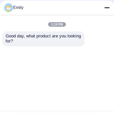
φράκτης καλωδίων
Διπλό Σύρμα Φράχτης
Emily
μετάλλων φρακτών
3000mm πλάτος PVC
ασφαλείας 50×100mm
επικαλυμμένο
τρισδιάστατος 5mm
6/5/6mm σύρμα
1:19 PM
με την τετραγωνική
Καλύτερη τιμή
Καλύτερη τιμή
θέση
Good day, what product are you looking 
for?
επαφή
επαφή
Δείτε περισσότερων
Αρχική Σελίδα
Περίπου εμείς
επαφή
Desktop Site
Sitemap
Privacy Policy