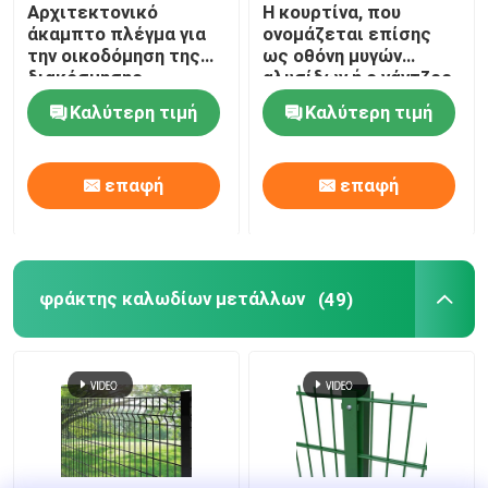
Αρχιτεκτονικό
Η κουρτίνα, που
άκαμπτο πλέγμα για
ονομάζεται επίσης
την οικοδόμηση της
ως οθόνη μυγών
διακόσμησης
αλυσίδων ή ο γάντζος
προσόψεων
συνδέσεων αλυσίδων
Καλύτερη τιμή
Καλύτερη τιμή
αλυσοδένει την
κουρτίνα, υλικό
αργιλίου
επαφή
επαφή
φράκτης καλωδίων μετάλλων
(49)