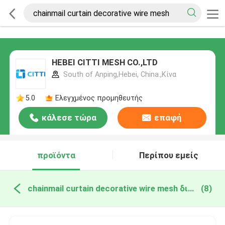
HEBEI CITTI MESH CO.,LTD
South of Anping,Hebei, China.,Κίνα
5.0
Ελεγχμένος προμηθευτής
κάλεσε τώρα
επαφή
προϊόντα
Περίπου εμείς
chainmail curtain decorative wire mesh διαδικτυακή κατασκευή
(8)