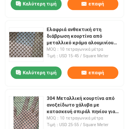
Καλύτερη τιμή
επαφή
Ελαφριά ανθεκτική στη
διάβρωση κουρτίνα από
μεταλλικό κράμα αλουμινίου
με εξατομικευμένες
MOQ：10 τετραγωνικά μέτρα
διαστάσεις πάνελ για
Τιμή：USD 15-45 / Square Meter
εξωτερική επένδυση
προσόψεως
Καλύτερη τιμή
επαφή
Σπίτι
304 Μεταλλική κουρτίνα από
ανοξείδωτο χάλυβα με
Προϊόντα
κατασκευή σπιράλ πηνίου για
εσωτερικό διαχωριστικό
MOQ：10 τετραγωνικά μέτρα
Τιμή：USD 25-55 / Square Meter
Σχετικά με εμάς