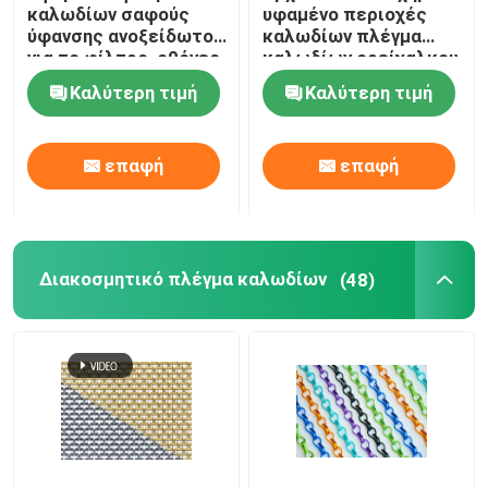
καλωδίων σαφούς
υφαμένο περιοχές
ύφανσης ανοξείδωτου
καλωδίων πλέγμα
για το φίλτρο, οθόνες
καλωδίων ορείχαλκου
παραθύρων
υφασμάτων
Καλύτερη τιμή
Καλύτερη τιμή
διακοσμητικό
επαφή
επαφή
Διακοσμητικό πλέγμα καλωδίων
(48)