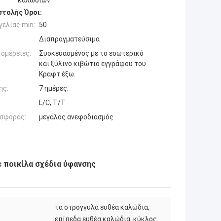
καλωδίων
τολής Όροι:
ελίας min:
50
Διαπραγματεύσιμα
ομέρειες:
Συσκευασμένος με το εσωτερικό
και ξύλινο κιβώτιο εγγράφου του
Κραφτ έξω.
ης:
7 ημέρες.
L/C, T/T
σφοράς:
μεγάλος ανεφοδιασμός
 ποικίλα σχέδια ύφανσης
τα στρογγυλά ευθέα καλώδια,
επίπεδα ευθέα καλώδια, κύκλος