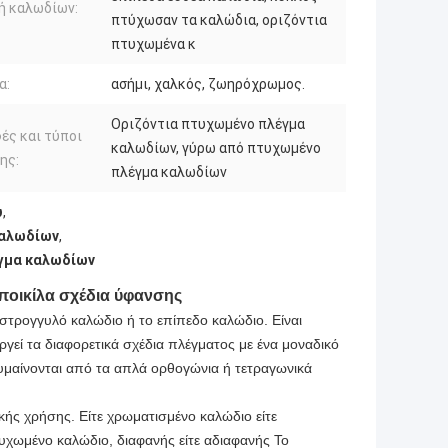
ή καλωδίων:
πτύχωσαν τα καλώδια, οριζόντια
πτυχωμένα κ
α:
ασήμι, χαλκός, ζωηρόχρωμος.
Οριζόντια πτυχωμένο πλέγμα
ές και τύποι
καλωδίων, γύρω από πτυχωμένο
ης:
πλέγμα καλωδίων
υ
,
καλωδίων
,
γμα καλωδίων
 ποικίλα σχέδια ύφανσης
 στρογγυλό καλώδιο ή το επίπεδο καλώδιο. Είναι
γεί τα διαφορετικά σχέδια πλέγματος με ένα μοναδικό
κυμαίνονται από τα απλά ορθογώνια ή τετραγωνικά
κής χρήσης. Είτε χρωματισμένο καλώδιο είτε
υχωμένο καλώδιο, διαφανής είτε αδιαφανής Το