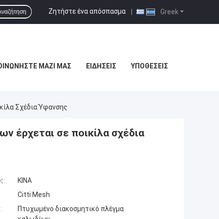
Ζητήστε ένα απόσπασμα
|
Greek
Αναζήτηση
ΟΙΝΩΝΉΣΤΕ ΜΑΖΊ ΜΑΣ
ΕΙΔΉΣΕΙΣ
ΥΠΟΘΈΣΕΙΣ
κίλα Σχέδια Ύφανσης
ν έρχεται σε ποικίλα σχέδια
ς:
ΚΙΝΑ
Citti Mesh
:
Πτυχωμένο διακοσμητικό πλέγμα