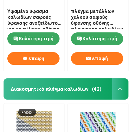
Υφαμένο ύφασμα
πλέγμα μετάλλων
καλωδίων σαφούς
χαλκού σαφούς
ύφανσης ανοξείδωτου
ύφανσης οθόνης
για το φίλτρο, οθόνες
πλέγματος καλωδίων
παραθύρων
χαλκού 10m100m
Καλύτερη τιμή
Καλύτερη τιμή
επαφή
επαφή
Διακοσμητικό πλέγμα καλωδίων
(42)