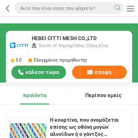
HEBEI CITTI MESH CO.,LTD
South of Anping,Hebei, China.,Κίνα
5.0
Ελεγχμένος προμηθευτής
κάλεσε τώρα
επαφή
προϊόντα
Περίπου εμείς
Η κουρτίνα, που ονομάζεται
επίσης ως οθόνη μυγών
αλυσίδων ή ο γάντζος