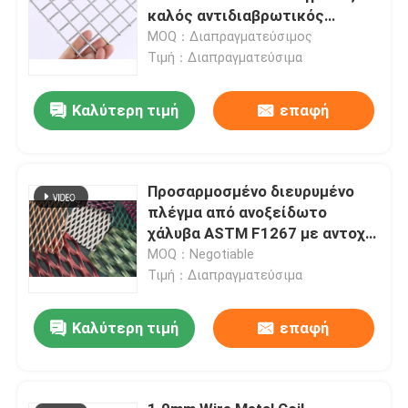
καλός αντιδιαβρωτικός
εκτατής δύναμης επιτροπής
MOQ：Διαπραγματεύσιμος
υψηλός
Τιμή：Διαπραγματεύσιμα
Καλύτερη τιμή
επαφή
Προσαρμοσμένο διευρυμένο
πλέγμα από ανοξείδωτο
χάλυβα ASTM F1267 με αντοχή
στη διάβρωση
MOQ：Negotiable
Τιμή：Διαπραγματεύσιμα
Καλύτερη τιμή
επαφή