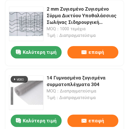
2 mm Ζυγισμένο Ζυγισμένο
Σύρμα Δικτύου Υποθαλάσσιας
Σωλήνας Σιδηρουργική
Επιχρίωση
MOQ：1000 τεμάχια
Τιμή：Διαπραγματεύσιμα
Καλύτερη τιμή
επαφή
14 Γυμνασμένα ζυγισμένα
συρματοπλέγματα 304
Σπίτι
MOQ：Διαπραγματεύσιμα
Τιμή：Διαπραγματεύσιμα
Προϊόντα
Καλύτερη τιμή
επαφή
Ήπιος ενισχυμένη SS ζώνη μεταφορέων συνδέσεων αλυσίδων ζωνών μεταφορέων μετάλλων
Σχετικά με εμάς