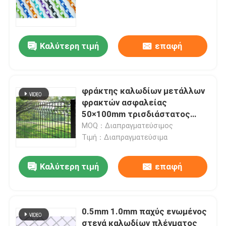
συνδέσεων αλυσίδων
αλυσοδένει την κουρτίνα,
υλικό αργιλίου
Καλύτερη τιμή
επαφή
φράκτης καλωδίων μετάλλων
φρακτών ασφαλείας
50×100mm τρισδιάστατος
5mm με την τετραγωνική θέση
MOQ：Διαπραγματεύσιμος
Τιμή：Διαπραγματεύσιμα
Καλύτερη τιμή
επαφή
0.5mm 1.0mm παχύς ενωμένος
στενά καλωδίων πλέγματος