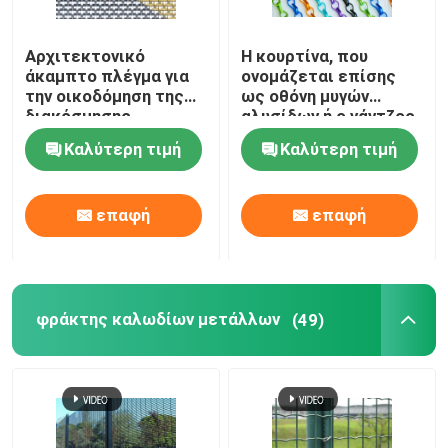
Αρχιτεκτονικό
Η κουρτίνα, που
άκαμπτο πλέγμα για
ονομάζεται επίσης
την οικοδόμηση της
ως οθόνη μυγών
διακόσμησης
αλυσίδων ή ο γάντζος
προσόψεων
συνδέσεων αλυσίδων
Καλύτερη τιμή
Καλύτερη τιμή
αλυσοδένει την
κουρτίνα, υλικό
αργιλίου
επαφή
επαφή
φράκτης καλωδίων μετάλλων
(49)