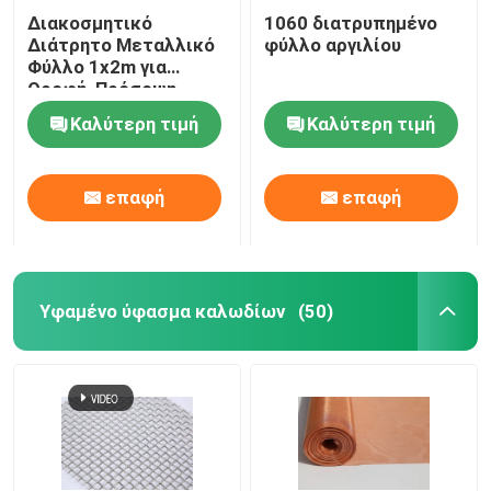
Διακοσμητικό
1060 διατρυπημένο
Διάτρητο Μεταλλικό
φύλλο αργιλίου
Τράβα το στρώμα
Φύλλο 1x2m για
Οροφή, Πρόσοψη,
Διαχωριστικό
Δαχτυλίδι ενισχυμένο για αγωγούς
Καλύτερη τιμή
Καλύτερη τιμή
επαφή
επαφή
Υφαμένο ύφασμα καλωδίων
(50)