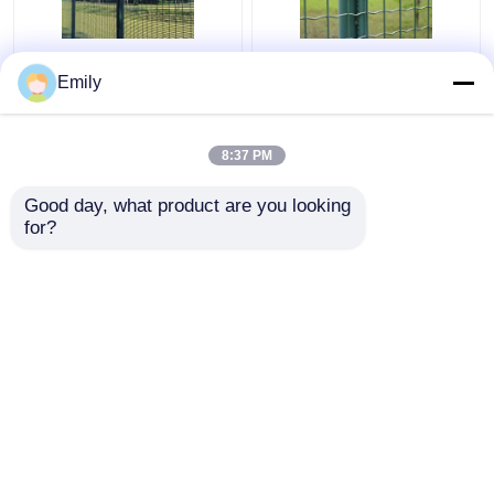
Πράσινα 358 αντι
ηλεκτρο
Emily
αναρριχούνται στο
γαλβανισμένη
πλέγμα Galfan 358
επιφάνεια φρακτών
περίφραξη
καλωδίων μετάλλων
8:37 PM
πλέγματος για την
φρακτών ύφους
Καλύτερη τιμή
Καλύτερη τιμή
υψηλότερου
50×50mm ευρο-
Good day, what product are you looking 
επιπέδου ασφάλεια
for?
επαφή
επαφή
Δείτε περισσότερων
Αρχική Σελίδα
Περίπου εμείς
επαφή
Desktop Site
Sitemap
Privacy Policy