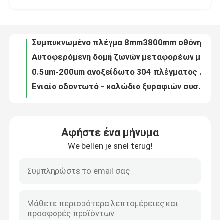
Διπλό Σύρμα Φράχτης 3000mm πλάτος PVC επικαλυμμένο 6/5/6mm σύρμα
Πλέγμα οθόνης φίλτρου διάτρητου δίσκου 10 – 635 Mesh με τυλιγμένη άκρη
Επισκέψεις στο εργοστάσιο
Συμπυκνωμένο πλέγμα 8mm3800mm οθόνης φίλτρων δίσκων διάμετρος δίσκων
Αυτοφερόμενη δομή ζωνών μεταφορέων μετάλλων ζωνών μεταφορέων πιάτων αλυσίδων
Έλεγχος ποιότητας
0.5um-200um ανοξείδωτο 304 πλέγματος οθόνης φίλτρων δίσκων φύλλων
Ενιαίο οδοντωτό - καλώδιο ξυραφιών συστροφής διάμετρος καλωδίων 1.8mm 3.0mm
Επικοινωνήστε μαζί μας
Ευπροσάρμοστος χάλυβας άνθρακα ζωνών μεταφορέων σκαλών και γαλβανισμένος χάλυβας
Η σπείρα διατρύπησε το ανοξείδωτο πλέγμα καλωδίων αποξηράνσεων πλέγματος οθόνης φίλτρων σωλήνων
Αρχιτεκτονικό σπειροειδές πλέγμα για την εσωτερική και εξωτερική διακόσμηση
Ειδήσεις
Αφήστε ένα μήνυμα
Μεταλλικό ύφασμα υφάσματος (μεταλλική κουρτίνα υφασμάτων τσεκιών) - τσέκι κύκλων και οκταγώνων
We bellen je snel terug!
Κουρτίνα σπειρών μετάλλων, ιδανικό εσωτερικό διακοσμητικό πλέγμα κουρτινών υφασματεμποριών σπειρών για το σπίτι σας και ξενοδοχείο
Υποθέσεις
304 διατρυπημένο 316L πλέγμα οθόνης φίλτρων σωλήνων ανοξείδωτου υψηλής αντοχής
διπλή συστροφή 1.4mm 2mm οδοντωτή - γαλβανισμένη καλώδιο επιφάνεια
Επεκταθε'ν πλέγμα καλωδίων μετάλλων
Υφασματικό στρωμένο γυαλί πάχους 6 mm για αρχιτεκτονική διακόσμηση
Το τοπίο ένωσε στενά το διατηρώντας τοίχο βράχου πλέγματος καλωδίων καλαθιών 5mm Gabion
Διατρυπημένο πλέγμα καλωδίων μετάλλων