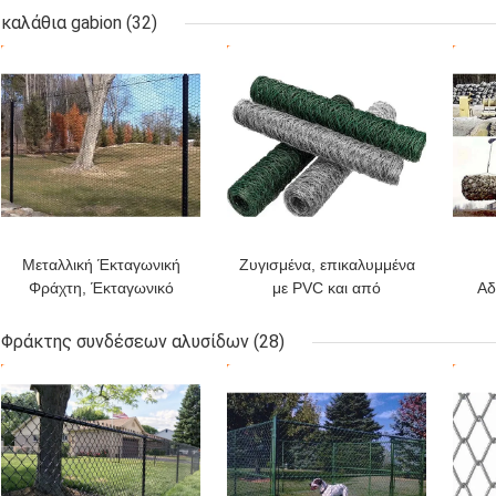
τον τρόπο περιπάτων,
και δύναμη για τις
καλάθια gabion
(32)
την πλατφόρμα και το
εσωτερικές και υπαίθριες
ΚΑΛΎΤΕΡΗ ΤΙΜΉ
ΚΑΛΎΤΕΡΗ ΤΙΜΉ
ΚΑΛ
διάφορο πάτωμα
διακοσμήσεις
Μεταλλική Έκταγωνική
Ζυγισμένα, επικαλυμμένα
Φράχτη, Έκταγωνικό
με PVC και από
Αδ
Δίκτυο, 6 X 150 πόδια
ανοξείδωτο χάλυβα
πλέγματα πουλερικών
Φράκτης συνδέσεων αλυσίδων
(28)
ΚΑΛΎΤΕΡΗ ΤΙΜΉ
ΚΑΛΎΤΕΡΗ ΤΙΜΉ
ΚΑΛ