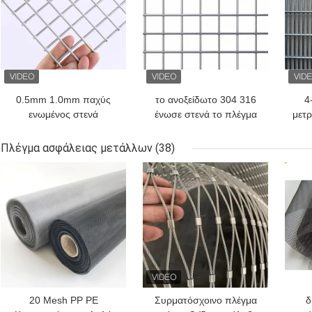
0.5mm 1.0mm παχύς
το ανοξείδωτο 304 316
4
ενωμένος στενά
ένωσε στενά το πλέγμα
μετ
καλωδίων πλέγματος
καλωδίων 0.6mm
φ
καλός αντιδιαβρωτικός
ανοξείδωτη ενωμένη
Πλέγμα ασφάλειας μετάλλων
(38)
εκτατής δύναμης
στενά οθόνη
ΚΑΛΎΤΕΡΗ ΤΙΜΉ
ΚΑΛΎΤΕΡΗ ΤΙΜΉ
ΚΑΛ
επιτροπής υψηλός
20 Mesh PP PE
Συρματόσχοινο πλέγμα
δ