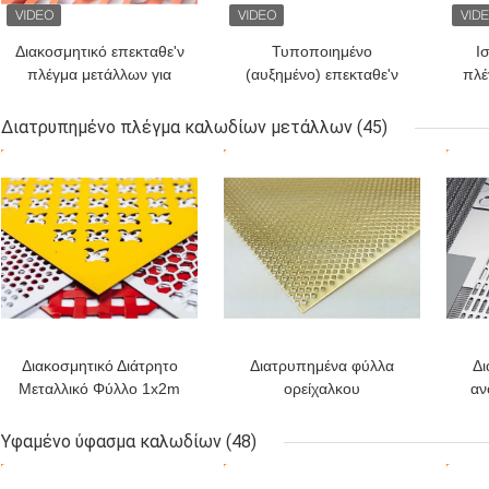
Διακοσμητικό επεκταθε'ν
Τυποποιημένο
Ι
πλέγμα μετάλλων για
(αυξημένο) επεκταθε'ν
πλέ
αρχιτεκτονικός και
μέταλλο – αντιολισθητική
βιομηχανικός
και μεγάλη αντίσταση
Διατρυπημένο πλέγμα καλωδίων μετάλλων
(45)
διάβρωσης
σ
ΚΑΛΎΤΕΡΗ ΤΙΜΉ
ΚΑΛΎΤΕΡΗ ΤΙΜΉ
ΚΑΛ
έ
Διακοσμητικό Διάτρητο
Διατρυπημένα φύλλα
Δι
Μεταλλικό Φύλλο 1x2m
ορείχαλκου
αν
για Οροφή, Πρόσοψη,
αντιδιαβρωτικά,
ικαν
Διαχωριστικό
ανθεκτικά και αισθητικά
Υφαμένο ύφασμα καλωδίων
(48)
για την αρχιτεκτονική και
αρχ
ΚΑΛΎΤΕΡΗ ΤΙΜΉ
ΚΑΛΎΤΕΡΗ ΤΙΜΉ
ΚΑΛ
τη διακόσμηση