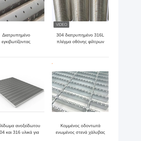
Διατρυπημένο
304 διατρυπημένο 316L
εγκιβωτίζοντας
πλέγμα οθόνης φίλτρων
τρυπημένο σωλήνας
σωλήνων ανοξείδωτου
ρίβλημα νερού N80
υψηλής αντοχής
J55 καλά
ΎΤΕΡΗ ΤΙΜΉ
ΚΑΛΎΤΕΡΗ ΤΙΜΉ
κλίδωμα ανοξείδωτου
Κομμένος οδοντωτά
04 και 316 υλικά για
ενωμένος στενά χάλυβας
τα διαβρωτικά
που ξύνει την υψηλές