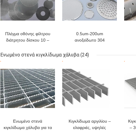
Πλέγμα οθόνης φίλτρου
0.5um-200um
διάτρητου δίσκου 10 –
ανοξείδωτο 304
635 Mesh με τυλιγμένη
πλέγματος οθόνης
δια
άκρη
φίλτρων δίσκων φύλλων
πε
Ενωμένο στενά κιγκλίδωμα χάλυβα
(24)
ΚΑΛΎΤΕΡΗ ΤΙΜΉ
ΚΑΛΎΤΕΡΗ ΤΙΜΉ
ΚΑΛ
Ενωμένο στενά
Κιγκλίδωμα αργιλίου –
Κιγ
κιγκλίδωμα χάλυβα για τα
ελαφριές, υψηλές
– 3
βήματα σκαλοπατιών,
χωρητικότητα φορτίων