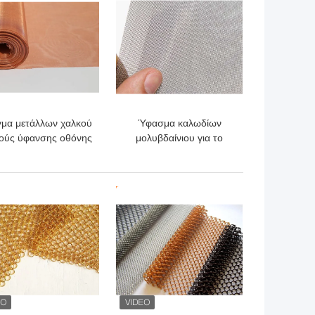
γμα μετάλλων χαλκού
Ύφασμα καλωδίων
ούς ύφανσης οθόνης
μολυβδαίνιου για το
έγματος καλωδίων
αεροδιαστημικό
χαλκού 10m100m
πετρέλαιο πυρηνικής
ενέργειας
ΎΤΕΡΗ ΤΙΜΉ
ΚΑΛΎΤΕΡΗ ΤΙΜΉ