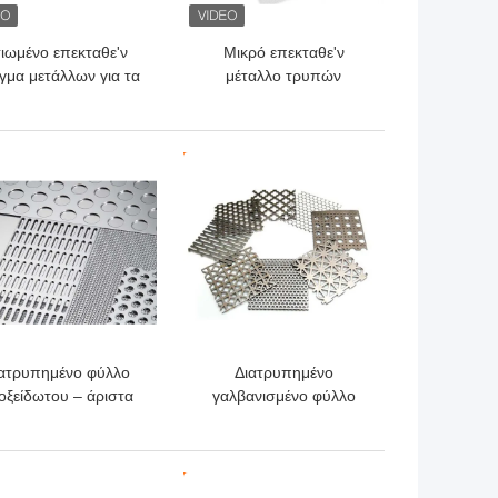
σιωμένο επεκταθε'ν
Μικρό επεκταθε'ν
γμα μετάλλων για τα
μέταλλο τρυπών
έπιπλα, που
(μικροϋπολογιστής) –
προστατεύουν τα
ελαφρύτερο, πιό
υνημμένα, στάση
εύκαμπτος & ανθεκτικό
ΎΤΕΡΗ ΤΙΜΉ
ΚΑΛΎΤΕΡΗ ΤΙΜΉ
κθεσης, φρουρές,
σχάρα σχαρών
ατρυπημένο φύλλο
Διατρυπημένο
οξείδωτου – άριστα
γαλβανισμένο φύλλο
ότητα και Glossiness
χάλυβα – υλικοί ευνοϊκός
βάρους για το
για το περιβάλλον
ιτεκτονικό ντεκόρ και
διακοσμήσεων και
ΎΤΕΡΗ ΤΙΜΉ
ΚΑΛΎΤΕΡΗ ΤΙΜΉ
τον εξαερισμό
ανθεκτικός