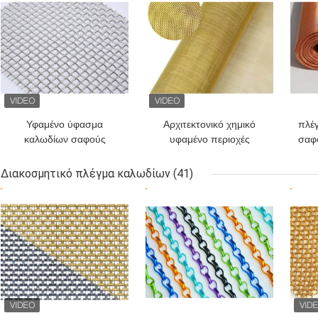
Υφαμένο ύφασμα
Αρχιτεκτονικό χημικό
πλέ
καλωδίων σαφούς
υφαμένο περιοχές
σαφ
ύφανσης ανοξείδωτου
καλωδίων πλέγμα
πλ
για το φίλτρο, οθόνες
καλωδίων ορείχαλκου
Διακοσμητικό πλέγμα καλωδίων
(41)
παραθύρων
υφασμάτων
ΚΑΛΎΤΕΡΗ ΤΙΜΉ
ΚΑΛΎΤΕΡΗ ΤΙΜΉ
ΚΑΛ
διακοσμητικό