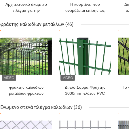
Αρχιτεκτονικό άκαμπτο
Η κουρτίνα, που
Δα
πλέγμα για την
ονομάζεται επίσης ως
α
οικοδόμηση της
οθόνη μυγών αλυσίδων
C
διακόσμησης
ή ο γάντζος συνδέσεων
με
φράκτης καλωδίων μετάλλων
(46)
προσόψεων
αλυσίδων αλυσοδένει την
για
ΚΑΛΎΤΕΡΗ ΤΙΜΉ
ΚΑΛΎΤΕΡΗ ΤΙΜΉ
ΚΑΛ
κουρτίνα, υλικό αργιλίου
εσω
φράκτης καλωδίων
Διπλό Σύρμα Φράχτης
Το 
μετάλλων φρακτών
3000mm πλάτος PVC
ασφαλείας 50×100mm
επικαλυμμένο 6/5/6mm
καλ
τρισδιάστατος 5mm με
σύρμα
δ
Ενωμένο στενά πλέγμα καλωδίων
(36)
την τετραγωνική θέση
ΚΑΛΎΤΕΡΗ ΤΙΜΉ
ΚΑΛΎΤΕΡΗ ΤΙΜΉ
ΚΑΛ