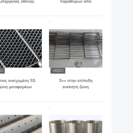
ίμπεργκλας οθόνης
παραθύρων από
5×17 παραθύρων
αλουμίνιο BWG32
περγκλας 100ft 300ft
BWG34 για το δίχτυ
οθόνης κουνουπιών
ΎΤΕΡΗ ΤΙΜΉ
ΚΑΛΎΤΕΡΗ ΤΙΜΉ
ιος ενισχυμένη SS
3»» στην επίπεδη
ζώνη μεταφορέων
ευκίνητη ζώνη
νδέσεων αλυσίδων
μεταφορέων πλέγματος
ωνών μεταφορέων
καλωδίων ζωνών
μετάλλων
μεταφορέων μετάλλων
ΎΤΕΡΗ ΤΙΜΉ
ΚΑΛΎΤΕΡΗ ΤΙΜΉ
14