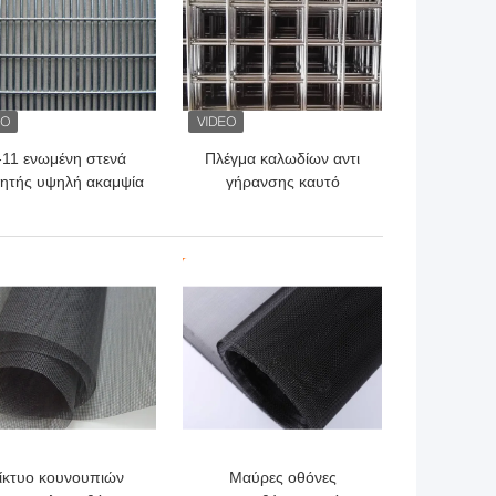
-11 ενωμένη στενά
Πλέγμα καλωδίων αντι
ρητής υψηλή ακαμψία
γήρανσης καυτό
ρακτών ασφαλείας
βυθισμένο γαλβανισμένο
καλωδίων και
ενωμένο στενά
αντιδιαβρωτικός
αντιδιαβρωτικό
ΎΤΕΡΗ ΤΙΜΉ
ΚΑΛΎΤΕΡΗ ΤΙΜΉ
ίκτυο κουνουπιών
Μαύρες οθόνες