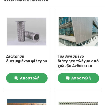
Διάτρηση
Γαλβανισμένο
διατμημένου φίλτρου
διάτρητο πλέγμα από
χάλυβα Ανθεκτικό
στη σκουριά
Σπίτι
Ανθεκτικό υλικό
Αποστολή
Αποστολή
Ιδανικό για αερισμό
και κατασκευές
ερώτησης
ερώτησης
Προϊόντα
Σχετικά με εμάς