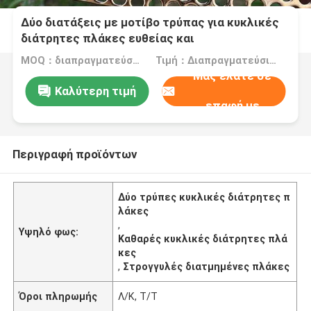
Δύο διατάξεις με μοτίβο τρύπας για κυκλικές
διάτρητες πλάκες ευθείας και
διασταυρούμενης
MOQ：διαπραγματεύσιμα
Τιμή：Διαπραγματεύσιμα
Μας ελάτε σε
Καλύτερη τιμή
επαφή με
Περιγραφή προϊόντων
Δύο τρύπες κυκλικές διάτρητες π
λάκες
,
Υψηλό φως:
Καθαρές κυκλικές διάτρητες πλά
κες
,
Στρογγυλές διατμημένες πλάκες
Όροι πληρωμής
Λ/Κ, Τ/Τ