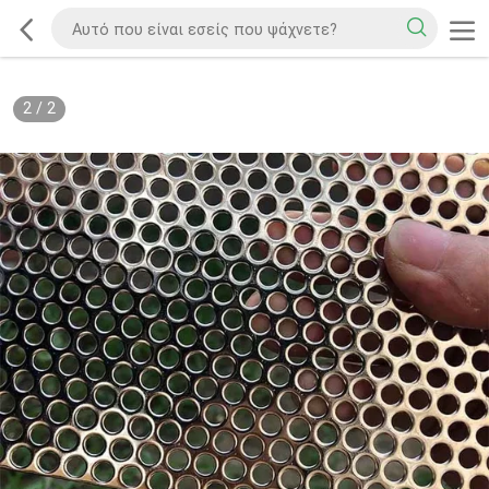
2
/
2