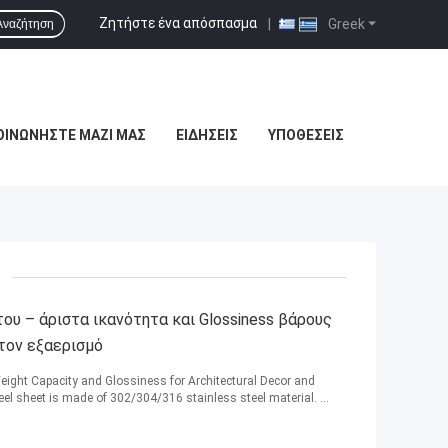
Ζητήστε ένα απόσπασμα
|
Greek
Αναζήτηση
ΟΙΝΩΝΉΣΤΕ ΜΑΖΊ ΜΑΣ
ΕΙΔΉΣΕΙΣ
ΥΠΟΘΈΣΕΙΣ
υ – άριστα ικανότητα και Glossiness βάρους
 τον εξαερισμό
Weight Capacity and Glossiness for Architectural Decor and
eel sheet is made of 302/304/316 stainless steel material. ...