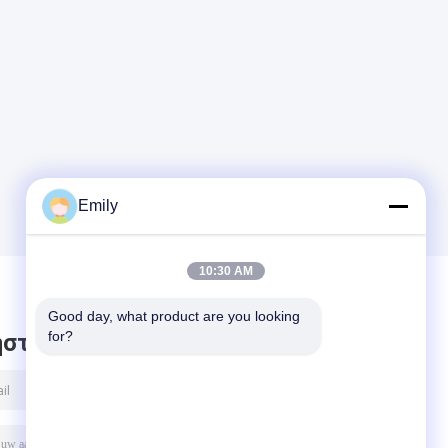
Emily
10:30 AM
Good day, what product are you looking 
for?
στε μήνυμα