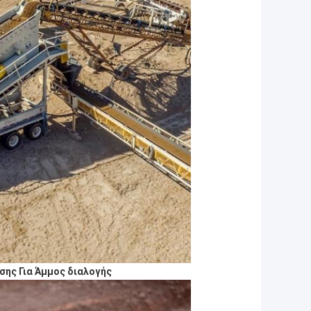
ης Για
Άμμος διαλογής