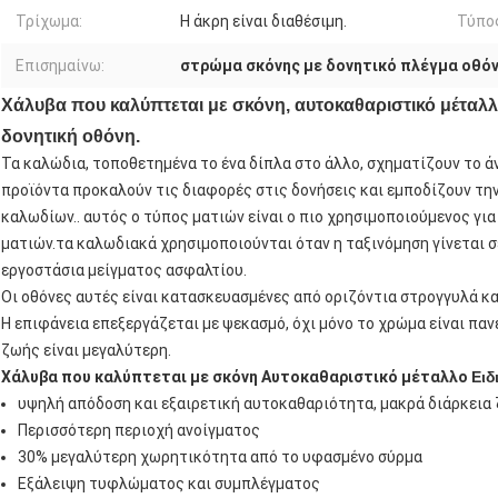
Τρίχωμα:
Η άκρη είναι διαθέσιμη.
Τύπο
Επισημαίνω:
στρώμα σκόνης με δονητικό πλέγμα οθό
Χάλυβα που καλύπτεται με σκόνη, αυτοκαθαριστικό μέταλλ
δονητική οθόνη.
Τα καλώδια, τοποθετημένα το ένα δίπλα στο άλλο, σχηματίζουν το ά
προϊόντα προκαλούν τις διαφορές στις δονήσεις και εμποδίζουν τ
καλωδίων.. αυτός ο τύπος ματιών είναι ο πιο χρησιμοποιούμενος για
ματιών.τα καλωδιακά χρησιμοποιούνται όταν η ταξινόμηση γίνεται 
εργοστάσια μείγματος ασφαλτίου.
Οι οθόνες αυτές είναι κατασκευασμένες από οριζόντια στρογγυλά κ
Η επιφάνεια επεξεργάζεται με ψεκασμό, όχι μόνο το χρώμα είναι παν
ζωής είναι μεγαλύτερη.
Χάλυβα που καλύπτεται με σκόνη Αυτοκαθαριστικό μέταλλο
Ειδ
υψηλή απόδοση και εξαιρετική αυτοκαθαριότητα, μακρά διάρκεια
Περισσότερη περιοχή ανοίγματος
30% μεγαλύτερη χωρητικότητα από το υφασμένο σύρμα
Εξάλειψη τυφλώματος και συμπλέγματος