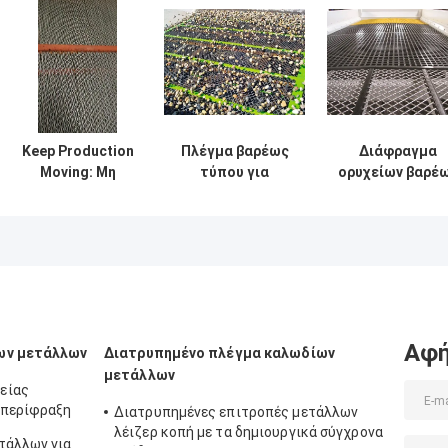
Keep Production
Πλέγμα βαρέως
Διάφραγμα
Moving: Μη
τύπου για
ορυχείων βαρέ
τυφλωτό
εξόρυξη που
επιβαρύνσεων 
αυτοκαθαριζόμενο
παρέχει
ανθεκτικό στη
πλέγμα για υγρά
χαλύβδινο σύρμα
φθορά υλικό γι
και κολλώδη υλικά
υψηλής αντοχής
μακροχρόνια
σε εφελκυσμό
απόδοση στις
και αντοχής στη
ορυχειακές
διάβρωση για
εργασίες
δομική στήριξη
Αφή
ων μετάλλων
Διατρυπημένο πλέγμα καλωδίων
εξόρυξης
μετάλλων
είας
 περίφραξη
Διατρυπημένες επιτροπές μετάλλων
λέιζερ κοπή με τα δημιουργικά σύγχρονα
τάλλων για