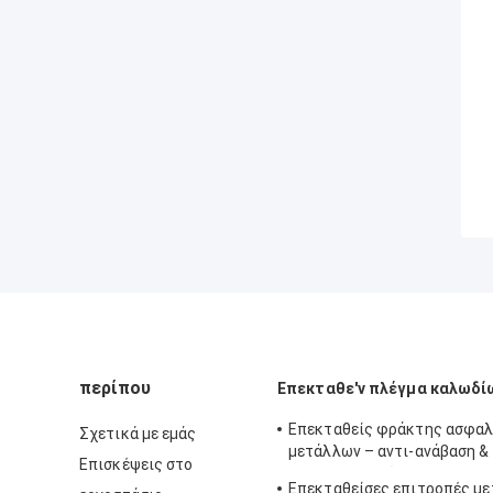
περίπου
Επεκταθε'ν πλέγμα καλωδί
Επεκταθείς φράκτης ασφαλ
Σχετικά με εμάς
μετάλλων – αντι-ανάβαση &
Επισκέψεις στο
αντι-περικοπών
Επεκταθείσες επιτροπές με