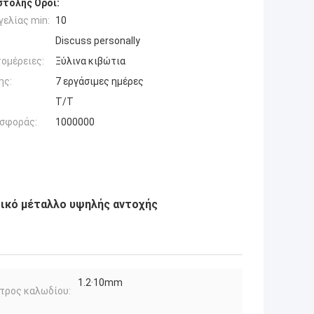
τολής Όροι:
ελίας min:
10
Discuss personally
ομέρειες:
Ξύλινα κιβώτια
ης:
7 εργάσιμες ημέρες
Τ/Τ
σφοράς:
1000000
τικό μέταλλο υψηλής αντοχής
1.2·10mm
τρος καλωδίου: