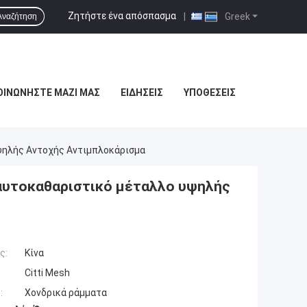
Ζητήστε ένα απόσπασμα
|
Greek
Αναζήτηση
ΟΙΝΩΝΉΣΤΕ ΜΑΖΊ ΜΑΣ
ΕΙΔΉΣΕΙΣ
ΥΠΟΘΈΣΕΙΣ
ψηλής Αντοχής Αντιμπλοκάρισμα
αυτοκαθαριστικό μέταλλο υψηλής
ς:
Κίνα
Citti Mesh
:
Χονδρικά ράμματα