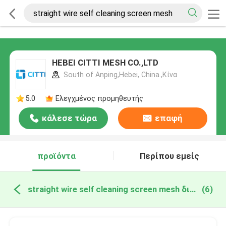
HEBEI CITTI MESH CO.,LTD
South of Anping,Hebei, China.,Κίνα
5.0
Ελεγχμένος προμηθευτής
κάλεσε τώρα
επαφή
προϊόντα
Περίπου εμείς
straight wire self cleaning screen mesh διαδικτυακή κατασκευή
(6)