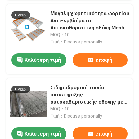
Μεγάλη χωρητικότητα φορτίου
Αντι-εμβλήματα
Αυτοκαθαριστική οθόνη Mesh
MOQ：10
Τιμή：Discuss personally
Καλύτερη τιμή
επαφή
Σιδηροδρομική ταινία
υποστήριξης
αυτοκαθαριστικής οθόνης με
λιγότερο σύρσιμο και
MOQ：10
τυφλισμό
Τιμή：Discuss personally
Καλύτερη τιμή
επαφή