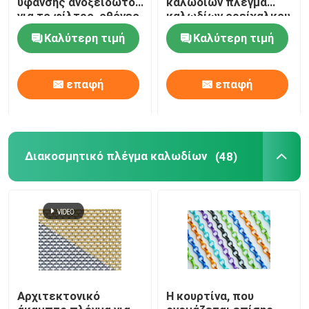
ύφανσης ανοξείδωτου
καλωδίων πλέγμα
για το φίλτρο, οθόνες
καλωδίων ορείχαλκου
Τράβα το στρώμα
παραθύρων
υφασμάτων
Καλύτερη τιμή
Καλύτερη τιμή
διακοσμητικό
Δαχτυλίδι ενισχυμένο για αγωγούς
επαφή
επαφή
Διακοσμητικό πλέγμα καλωδίων
(48)
Αρχιτεκτονικό
Η κουρτίνα, που