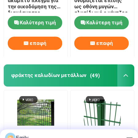
άκαμπτο πλέγμα για
ονομάζεται επίσης
την οικοδόμηση της
ως οθόνη μυγών
διακόσμησης
αλυσίδων ή ο γάντζος
προσόψεων
συνδέσεων αλυσίδων
Καλύτερη τιμή
Καλύτερη τιμή
αλυσοδένει την
κουρτίνα, υλικό
αργιλίου
επαφή
επαφή
φράκτης καλωδίων μετάλλων
(49)
φράκτης καλωδίων
Διπλό Σύρμα Φράχτης
Emily