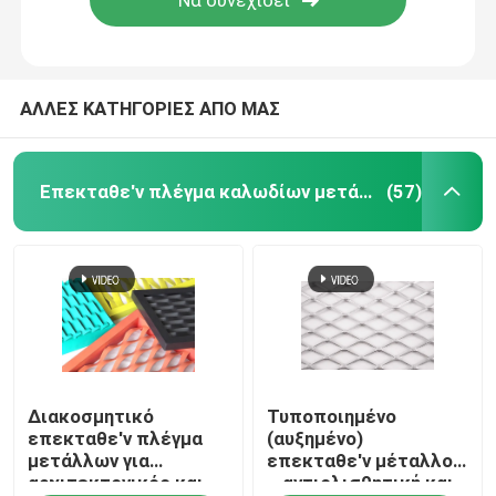
Επισκέψεις στο εργοστάσιο
ΑΛΛΕΣ ΚΑΤΗΓΟΡΙΕΣ ΑΠΟ ΜΑΣ
Έλεγχος ποιότητας
Επεκταθε'ν πλέγμα καλωδίων μετάλλων
(57)
Επικοινωνήστε μαζί μας
Ειδήσεις
Υποθέσεις
Επεκταθε'ν πλέγμα καλωδίων μετάλλων
Διακοσμητικό
Τυποποιημένο
επεκταθε'ν πλέγμα
(αυξημένο)
μετάλλων για
επεκταθε'ν μέταλλο
αρχιτεκτονικός και
– αντιολισθητική και
Διατρυπημένο πλέγμα καλωδίων μετάλλων