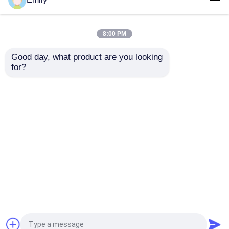
μετάλλων φρακτών
3000mm πλάτος PVC
ασφαλείας 50×100mm
επικαλυμμένο
τρισδιάστατος 5mm
6/5/6mm σύρμα
8:00 PM
με την τετραγωνική
Καλύτερη τιμή
Καλύτερη τιμή
θέση
Good day, what product are you looking 
for?
επαφή
επαφή
Δείτε περισσότερων
Αρχική Σελίδα
Περίπου εμείς
επαφή
Desktop Site
Sitemap
Privacy Policy
Ποιότητα
Επεκταθε'ν πλέγμα καλωδίων
μετάλλων
Κίνα εργοστάσιο.Copyright © 2026