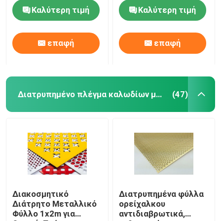
βιομηχανικός
μεγάλη αντίσταση
Καλύτερη τιμή
Καλύτερη τιμή
διάβρωσης
Υφαμένο ύφασμα καλωδίων
επαφή
επαφή
Διακοσμητικό πλέγμα καλωδίων
φράκτης καλωδίων μετάλλων
Διατρυπημένο πλέγμα καλωδίων μετάλλων
(47)
Ενωμένο στενά πλέγμα καλωδίων
Πλέγμα ασφάλειας μετάλλων
Ζώνη μεταφορέων μετάλλων
Διακοσμητικό
Διατρυπημένα φύλλα
Διάτρητο Μεταλλικό
ορείχαλκου
Πλέγμα οθόνης φίλτρων
Φύλλο 1x2m για
αντιδιαβρωτικά,