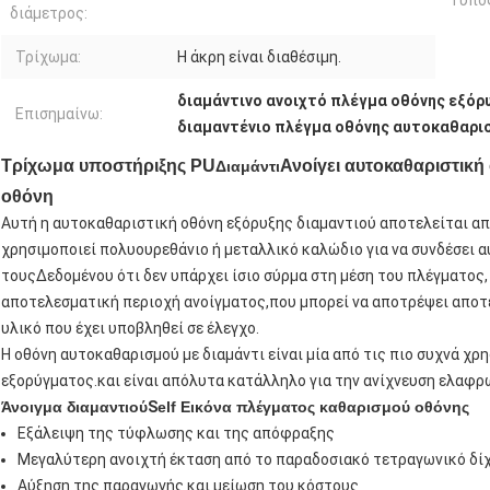
Τύπο
διάμετρος:
Τρίχωμα:
Η άκρη είναι διαθέσιμη.
διαμάντινο ανοιχτό πλέγμα οθόνης εξόρ
Επισημαίνω:
διαμαντένιο πλέγμα οθόνης αυτοκαθαρι
Τρίχωμα υποστήριξης PU
Ανοίγει αυτοκαθαριστική
Διαμάντι
οθόνη
Αυτή η αυτοκαθαριστική οθόνη εξόρυξης διαμαντιού αποτελείται απ
χρησιμοποιεί πολυουρεθάνιο ή μεταλλικό καλώδιο για να συνδέσει 
τουςΔεδομένου ότι δεν υπάρχει ίσιο σύρμα στη μέση του πλέγματος
αποτελεσματική περιοχή ανοίγματος,που μπορεί να αποτρέψει αποτε
υλικό που έχει υποβληθεί σε έλεγχο.
Η οθόνη αυτοκαθαρισμού με διαμάντι είναι μία από τις πιο συχνά χ
εξορύγματος.και είναι απόλυτα κατάλληλο για την ανίχνευση ελαφρώ
Άνοιγμα διαμαντιού
S
elf Εικόνα πλέγματος καθαρισμού οθόνης
Εξάλειψη της τύφλωσης και της απόφραξης
Μεγαλύτερη ανοιχτή έκταση από το παραδοσιακό τετραγωνικό δί
Αύξηση της παραγωγής και μείωση του κόστους