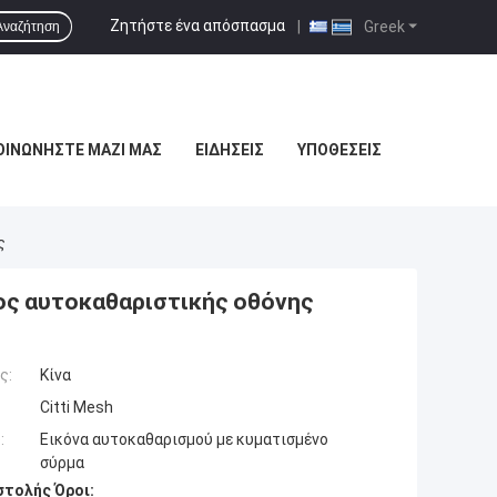
Ζητήστε ένα απόσπασμα
|
Greek
Αναζήτηση
ΟΙΝΩΝΉΣΤΕ ΜΑΖΊ ΜΑΣ
ΕΙΔΉΣΕΙΣ
ΥΠΟΘΈΣΕΙΣ
ς
τος αυτοκαθαριστικής οθόνης
ς:
Κίνα
Citti Mesh
:
Εικόνα αυτοκαθαρισμού με κυματισμένο
σύρμα
τολής Όροι: