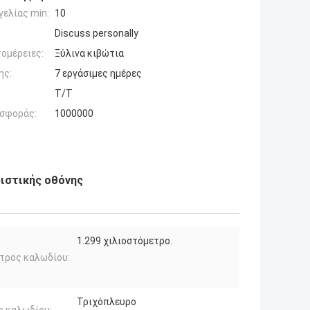
ελίας min:
10
Discuss personally
ομέρειες:
Ξύλινα κιβώτια
ης:
7 εργάσιμες ημέρες
Τ/Τ
σφοράς:
1000000
ριστικής οθόνης
1.299 χιλιοστόμετρο.
τρος καλωδίου:
Τριχόπλευρο