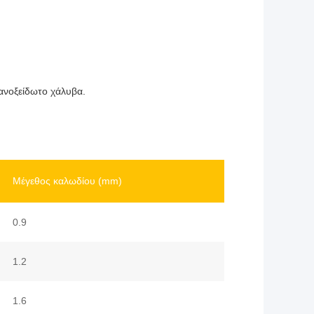
ανοξείδωτο χάλυβα.
Μέγεθος καλωδίου (mm)
0.9
1.2
1.6