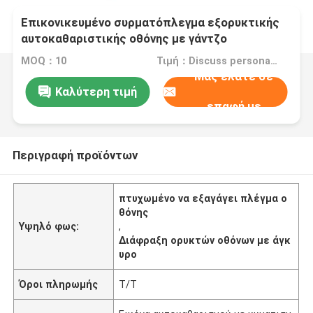
Επικονικευμένο συρματόπλεγμα εξορυκτικής
αυτοκαθαριστικής οθόνης με γάντζο
MOQ：10
Τιμή：Discuss personally
Μας ελάτε σε
Καλύτερη τιμή
επαφή με
Περιγραφή προϊόντων
πτυχωμένο να εξαγάγει πλέγμα ο
θόνης
Υψηλό φως:
,
Διάφραξη ορυκτών οθόνων με άγκ
υρο
Όροι πληρωμής
Τ/Τ