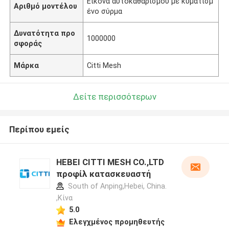
Εικόνα αυτοκαθαρισμού με κυματισμ
Αριθμό μοντέλου
ένο σύρμα
Δυνατότητα προ
1000000
σφοράς
Μάρκα
Citti Mesh
Δείτε περισσότερων
Περίπου εμείς
HEBEI CITTI MESH CO.,LTD
προφίλ κατασκευαστή
South of Anping,Hebei, China.
,Κίνα
5.0
Ελεγχμένος προμηθευτής