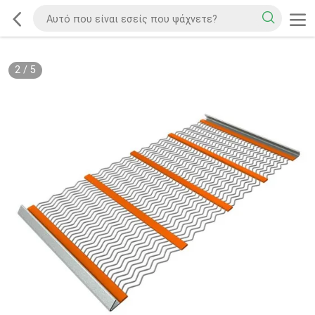
2
/
5