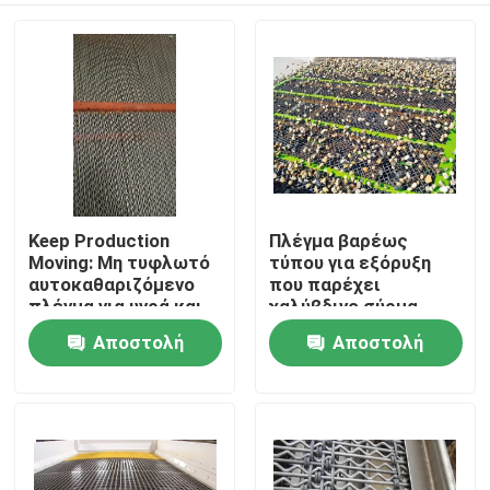
Keep Production
Πλέγμα βαρέως
Moving: Μη τυφλωτό
τύπου για εξόρυξη
αυτοκαθαριζόμενο
που παρέχει
πλέγμα για υγρά και
χαλύβδινο σύρμα
κολλώδη υλικά
υψηλής αντοχής σε
Αποστολή
Αποστολή
Σπίτι
εφελκυσμό και
αντοχής στη
ερώτησης
ερώτησης
διάβρωση για δομική
Προϊόντα
στήριξη εξόρυξης
Σχετικά με εμάς