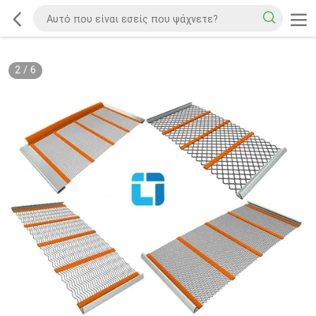
2
/
6