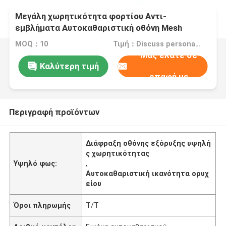
Μεγάλη χωρητικότητα φορτίου Αντι-
εμβλήματα Αυτοκαθαριστική οθόνη Mesh
MOQ：10
Τιμή：Discuss personally
Μας ελάτε σε
Καλύτερη τιμή
επαφή με
Περιγραφή προϊόντων
Διάφραξη οθόνης εξόρυξης υψηλή
ς χωρητικότητας
Υψηλό φως:
,
Αυτοκαθαριστική ικανότητα ορυχ
είου
Όροι πληρωμής
Τ/Τ