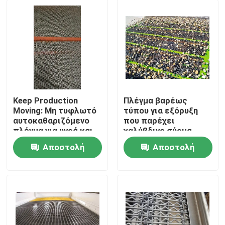
Keep Production
Πλέγμα βαρέως
Moving: Μη τυφλωτό
τύπου για εξόρυξη
αυτοκαθαριζόμενο
που παρέχει
πλέγμα για υγρά και
χαλύβδινο σύρμα
κολλώδη υλικά
υψηλής αντοχής σε
Αποστολή
Αποστολή
εφελκυσμό και
Σπίτι
αντοχής στη
ερώτησης
ερώτησης
διάβρωση για δομική
στήριξη εξόρυξης
Προϊόντα
Σχετικά με εμάς