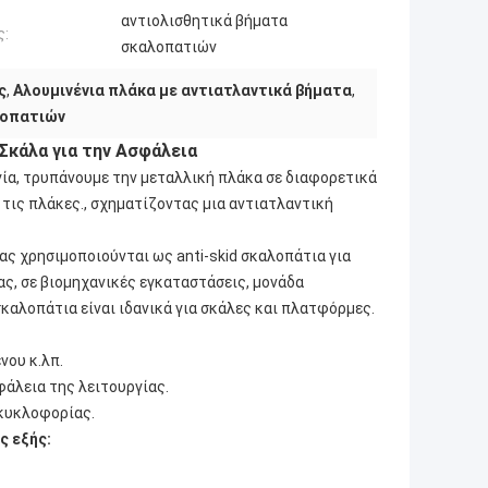
αντιολισθητικά βήματα
ς:
σκαλοπατιών
ς
,
Αλουμινένια πλάκα με αντιατλαντικά βήματα
,
λοπατιών
Σκάλα για την Ασφάλεια
ία, τρυπάνουμε την μεταλλική πλάκα σε διαφορετικά
τις πλάκες., σχηματίζοντας μια αντιατλαντική
ς χρησιμοποιούνται ως anti-skid σκαλοπάτια για
ς, σε βιομηχανικές εγκαταστάσεις, μονάδα
καλοπάτια είναι ιδανικά για σκάλες και πλατφόρμες.
νου κ.λπ.
φάλεια της λειτουργίας.
 κυκλοφορίας.
 εξής: