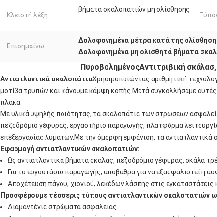
βήματα σκαλοπατιών μη ολίσθησης
Κλειστή λέξη:
Τύπο
Δολοφονημένα μέτρα κατά της ολίσθηση
Επισημαίνω:
Δολοφονημένα μη ολισθητά βήματα σκα
Πυροβολημένος
Αντιτριβική σκάλα
σ
,
Αντιατλαντικά σκαλοπάτια
Χρησιμοποιώντας αριθμητική τεχνολογ
μοτίβα τρυπών και κάνουμε κάμψη κοπής.Μετά συγκολλήσαμε αυτές 
πλάκα.
Με υλικά υψηλής ποιότητας, τα σκαλοπάτια των στρώσεων ασφαλεία
πεζοδρόμιο γέφυρας, εργαστήριο παραγωγής, πλατφόρμα λειτουργία
επεξεργασίας λυμάτων,Με την όμορφη εμφάνιση, τα αντιατλαντικά σ
Εφαρμογή αντιατλαντικών σκαλοπατιών:
Ως αντιατλαντικά βήματα σκάλας, πεζοδρόμιο γέφυρας, σκάλα τρέ
Για το εργοστάσιο παραγωγής, αποβάθρα για να εξασφαλιστεί η ασ
Αποχέτευση πάγου, χιονιού, λεκέδων λάσπης στις εγκαταστάσεις
Προσφέρουμε τέσσερις τύπους αντιατλαντικών σκαλοπατιών ως
Διαμαντένια στρώματα ασφαλείας.