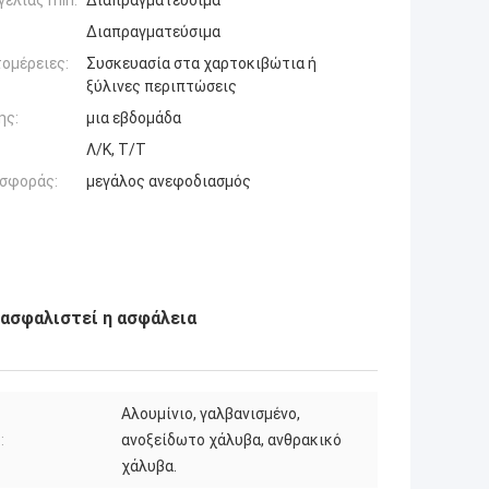
ελίας min:
Διαπραγματεύσιμα
Διαπραγματεύσιμα
ομέρειες:
Συσκευασία στα χαρτοκιβώτια ή
ξύλινες περιπτώσεις
ης:
μια εβδομάδα
Λ/Κ, Τ/Τ
σφοράς:
μεγάλος ανεφοδιασμός
ξασφαλιστεί η ασφάλεια
Αλουμίνιο, γαλβανισμένο,
:
ανοξείδωτο χάλυβα, ανθρακικό
χάλυβα.