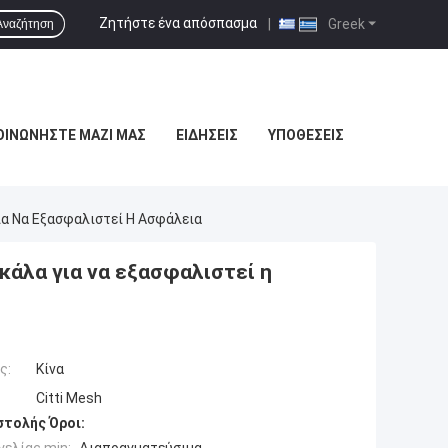
Ζητήστε ένα απόσπασμα
|
Greek
Αναζήτηση
ΟΙΝΩΝΉΣΤΕ ΜΑΖΊ ΜΑΣ
ΕΙΔΉΣΕΙΣ
ΥΠΟΘΈΣΕΙΣ
ια Να Εξασφαλιστεί Η Ασφάλεια
άλα για να εξασφαλιστεί η
ς:
Κίνα
Citti Mesh
τολής Όροι: