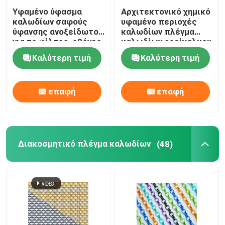
Υφαμένο ύφασμα
Αρχιτεκτονικό χημικό
καλωδίων σαφούς
υφαμένο περιοχές
ύφανσης ανοξείδωτου
καλωδίων πλέγμα
για το φίλτρο, οθόνες
καλωδίων ορείχαλκου
παραθύρων
υφασμάτων
Καλύτερη τιμή
Καλύτερη τιμή
διακοσμητικό
επαφή
επαφή
Διακοσμητικό πλέγμα καλωδίων
(48)