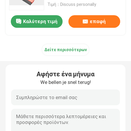
Τιμή：Discuss personally
Υφαμένο ύφασμα καλωδίων
Καλύτερη τιμή
επαφή
Διακοσμητικό πλέγμα καλωδίων
Δείτε περισσότερων
φράκτης καλωδίων μετάλλων
Ενωμένο στενά πλέγμα καλωδίων
Αφήστε ένα μήνυμα
We bellen je snel terug!
Πλέγμα ασφάλειας μετάλλων
Ζώνη μεταφορέων μετάλλων
Πλέγμα οθόνης φίλτρων