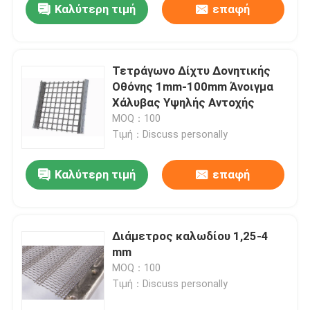
Καλύτερη τιμή
επαφή
Τετράγωνο Δίχτυ Δονητικής
Οθόνης 1mm-100mm Άνοιγμα
Χάλυβας Υψηλής Αντοχής
MOQ：100
Τιμή：Discuss personally
Καλύτερη τιμή
επαφή
Σπίτι
Διάμετρος καλωδίου 1,25-4
mm
Προϊόντα
MOQ：100
Τιμή：Discuss personally
Σχετικά με εμάς