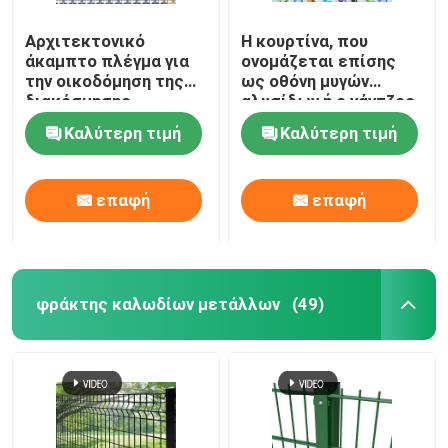
Αρχιτεκτονικό
Η κουρτίνα, που
άκαμπτο πλέγμα για
ονομάζεται επίσης
την οικοδόμηση της
ως οθόνη μυγών
διακόσμησης
αλυσίδων ή ο γάντζος
προσόψεων
συνδέσεων αλυσίδων
Καλύτερη τιμή
Καλύτερη τιμή
αλυσοδένει την
κουρτίνα, υλικό
αργιλίου
επαφή
επαφή
φράκτης καλωδίων μετάλλων
(49)