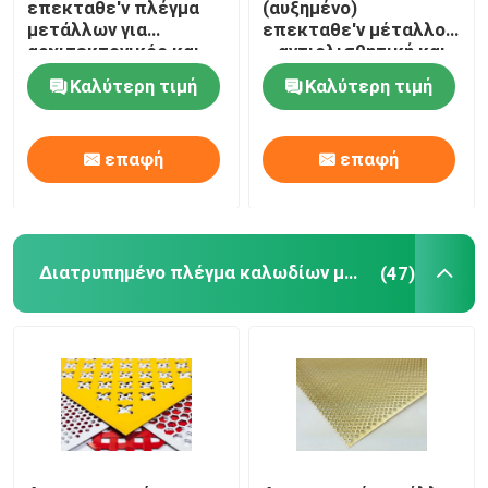
επεκταθε'ν πλέγμα
(αυξημένο)
μετάλλων για
επεκταθε'ν μέταλλο
Τράβα το στρώμα
αρχιτεκτονικός και
– αντιολισθητική και
βιομηχανικός
μεγάλη αντίσταση
Καλύτερη τιμή
Καλύτερη τιμή
διάβρωσης
Δαχτυλίδι ενισχυμένο για αγωγούς
επαφή
επαφή
Διατρυπημένο πλέγμα καλωδίων μετάλλων
(47)