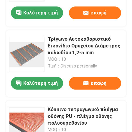
Καλύτερη τιμή
επαφή
Επισκέψεις στο εργοστάσιο
Έλεγχος ποιότητας
Τρίγωνο Αυτοκαθαριστικό
Εικονίδιο Ορυχείου Διάμετρος
καλωδίου 1,2-5 mm
Επικοινωνήστε μαζί μας
MOQ：10
Τιμή：Discuss personally
Ειδήσεις
Καλύτερη τιμή
επαφή
Υποθέσεις
Κόκκινο τετραγωνικό πλέγμα
Επεκταθε'ν πλέγμα καλωδίων μετάλλων
οθόνης PU - πλέγμα οθόνης
πολυουρεθανίου
Διατρυπημένο πλέγμα καλωδίων μετάλλων
MOQ：10