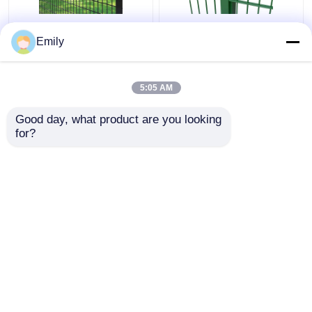
φράκτης καλωδίων
Διπλό Σύρμα Φράχτης
Emily
μετάλλων φρακτών
3000mm πλάτος PVC
ασφαλείας 50×100mm
επικαλυμμένο
τρισδιάστατος 5mm
6/5/6mm σύρμα
5:05 AM
με την τετραγωνική
Καλύτερη τιμή
Καλύτερη τιμή
θέση
Good day, what product are you looking 
for?
επαφή
επαφή
Δείτε περισσότερων
Αρχική Σελίδα
Περίπου εμείς
επαφή
Desktop Site
Sitemap
Privacy Policy