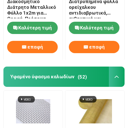
Διακοσμητικό
Διατρυπημένα φύλλα
Διάτρητο Μεταλλικό
ορείχαλκου
Φύλλο 1x2m για
αντιδιαβρωτικά,
Οροφή, Πρόσοψη,
ανθεκτικά και
Διαχωριστικό
αισθητικά για την
Καλύτερη τιμή
Καλύτερη τιμή
αρχιτεκτονική και τη
διακόσμηση
επαφή
επαφή
Υφαμένο ύφασμα καλωδίων
(52)