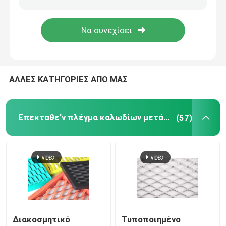
Ενωμένο στενά κιγκλίδωμα χάλυβα
καλάθια gabion
ΑΛΛΕΣ ΚΑΤΗΓΟΡΙΕΣ ΑΠΟ ΜΑΣ
Φράκτης συνδέσεων αλυσίδων
Επεκταθε'ν πλέγμα καλωδίων μετάλλων
(57)
Δίχτυ ασφαλείας ελικοδρομίων
Ξυράφι οδοντωτό - καλώδιο
Διάφραγμα ορυχείου
Καλώδιο κραμάτων
Διακοσμητικό
Τυποποιημένο