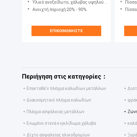
Υλικό:ανοξείδωτο, χάλυβας υψηλού άνθρακα, γαλβανισμένος χάλυβας.
Πίσσα 
Ανοιχτή περιοχή:20% - 90%.
Πίσσα 
ΕΠΙΚΟΙΝΩΝΉΣΤΕ
Περιήγηση στις κατηγορίες：
Επεκταθε'ν πλέγμα καλωδίων μετάλλων
Διατ
Διακοσμητικό πλέγμα καλωδίων
φρά
Πλέγμα ασφάλειας μετάλλων
Ζών
Ενωμένο στενά κιγκλίδωμα χάλυβα
καλά
Δίχτυ ασφαλείας ελικοδρομίων
Ξυρά