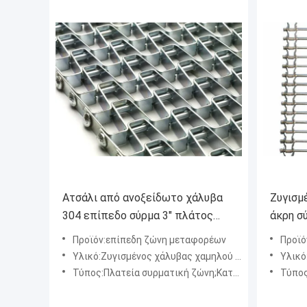
Ατσάλι από ανοξείδωτο χάλυβα
Ζυγισμ
304 επίπεδο σύρμα 3" πλάτος
άκρη σ
ζώνης επίπεδη ζώνη μεταφορέα
σκάλα 
Προϊόν:επίπεδη ζώνη μεταφορέων
Προϊόν
Υλικό:Ζυγισμένος χάλυβας χαμηλού άνθρακα C1015, χάλυβας υψηλού άνθρακα C-1045, C1050, ανοξείδωτος χάλυβας
Υλικό:Χάλυ
Τύπος:Πλατεία συρματική ζώνη;Καταγωγική ζώνη ευέλικτης όρασης;Καταγωγική ζώνη σύνθετης υφαντικής ύφανσης
Τύπος