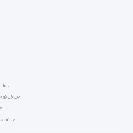
ωδίων
 καλωδίων
ν
λυσίδων