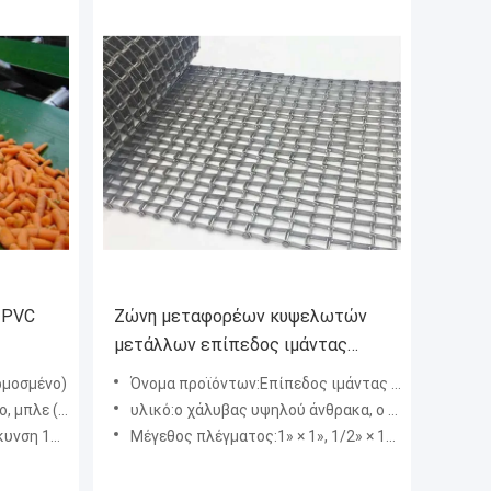
 PVC
Ζώνη μεταφορέων κυψελωτών
μετάλλων επίπεδος ιμάντας
καλωδίων πλάτους 0.5m - 3.5m
ρμοσμένο)
Όνομα προϊόντων:Επίπεδος ιμάντας καλωδίων
σαρμοσμένο)
υλικό:ο χάλυβας υψηλού άνθρακα, ο γαλβανισμένος χάλυβας, το ανοξείδωτο και άλλα υλικά μπορούν να προσαρμοσ
m):12 ~ 80
Μέγεθος πλέγματος:1» × 1», 1/2» × 1», και 1/2» × 1/2».