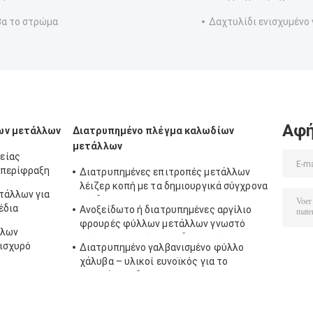
α το στρώμα
Δαχτυλίδι ενισχυμένο 
Αφή
ων μετάλλων
Διατρυπημένο πλέγμα καλωδίων
μετάλλων
είας
 περίφραξη
Διατρυπημένες επιτροπές μετάλλων
λέιζερ κοπή με τα δημιουργικά σύγχρονα
τάλλων για
σχέδια abd
έδια
Ανοξείδωτο ή διατρυπημένες αργίλιο
φρουρές φύλλων μετάλλων γνωστό
λλων
επίσης ως καλύψεις υδρορροών
 ισχυρό
Διατρυπημένο γαλβανισμένο φύλλο
τός του
χάλυβα – υλικοί ευνοϊκός για το
περιβάλλον διακοσμήσεων και
ανθεκτικός