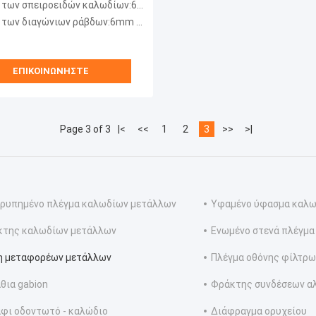
των σπειροειδών καλωδίων:6mm 20mm
των διαγώνιων ράβδων:6mm 20mm.
ΕΠΙΚΟΙΝΩΝΉΣΤΕ
Page 3 of 3
|<
<<
1
2
3
>>
>|
ρυπημένο πλέγμα καλωδίων μετάλλων
Υφαμένο ύφασμα καλ
κτης καλωδίων μετάλλων
Ενωμένο στενά πλέγμα
η μεταφορέων μετάλλων
Πλέγμα οθόνης φίλτρω
θια gabion
Φράκτης συνδέσεων α
φι οδοντωτό - καλώδιο
Διάφραγμα ορυχείου