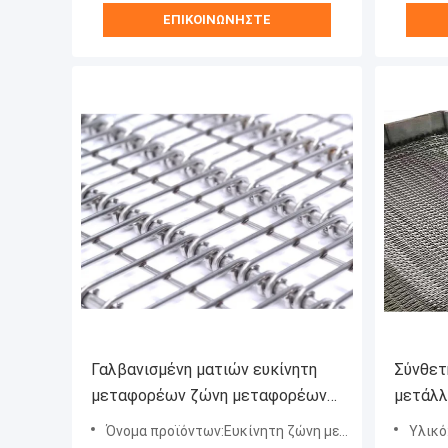
ΕΠΙΚΟΙΝΩΝΉΣΤΕ
Γαλβανισμένη ματιών ευκίνητη
Σύνθετ
μεταφορέων ζώνη μεταφορέων
μετάλλ
συνδέσεων ματιών ζωνών
200mm
Όνομα προϊόντων:Ευκίνητη ζώνη μεταφορέων ματιών
Υλικό:χάλ
ανοξείδωτη
μεταφο