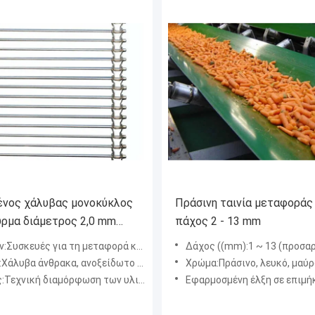
ένος χάλυβας μονοκύκλος
Πράσινη ταινία μεταφοράς
ύρμα διάμετρος 2,0 mm
πάχος 2 - 13 mm
μεταγωγική ζώνη
:Συσκευές για τη μεταφορά καλωδίων
Δάχος ((mm):1 ~ 13 (προσα
βα άνθρακα, ανοξείδωτο χάλυβα, γαλβανισμένο χάλυβα.
Χρώμα:Πράσινο, λευκό, μαύρο, μπλε (προ
:Τεχνική διαμόρφωση των υλικών
Εφαρμοσμένη έλξη σε επιμήκυνση 1% ((N/m