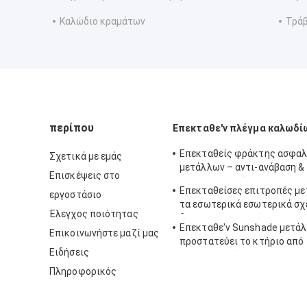
Καλώδιο κραμάτων
Τράβ
περίπου
Επεκταθε'ν πλέγμα καλωδί
Επεκταθείς φράκτης ασφαλ
Σχετικά με εμάς
μετάλλων – αντι-ανάβαση &
Επισκέψεις στο
αντι-περικοπών
Επεκταθείσες επιτροπές με
εργοστάσιο
τα εσωτερικά εσωτερικά σχ
Έλεγχος ποιότητας
διακοσμήσεων τοίχων
Επεκταθε'ν Sunshade μετά
Επικοινωνήστε μαζί μας
προστατεύει το κτήριο από
Ειδήσεις
adumbral πιό breeziest φω
ήλιου
Πληροφορικός