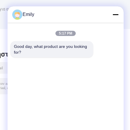
για αγωγούς
Emily
5:17 PM
Good day, what product are you looking 
for?
στε μήνυμα