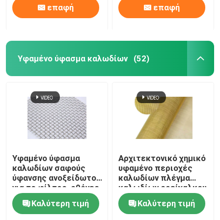
επαφή
επαφή
Υφαμένο ύφασμα καλωδίων
(52)
Υφαμένο ύφασμα
Αρχιτεκτονικό χημικό
καλωδίων σαφούς
υφαμένο περιοχές
ύφανσης ανοξείδωτου
καλωδίων πλέγμα
για το φίλτρο, οθόνες
καλωδίων ορείχαλκου
παραθύρων
υφασμάτων
Καλύτερη τιμή
Καλύτερη τιμή
διακοσμητικό