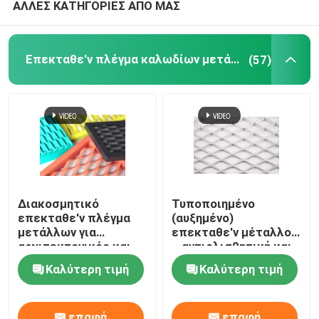
ΑΛΛΕΣ ΚΑΤΗΓΟΡΙΕΣ ΑΠΟ ΜΑΣ
Επεκταθε'ν πλέγμα καλωδίων μετάλλων
(57)
Διακοσμητικό
Τυποποιημένο
επεκταθε'ν πλέγμα
(αυξημένο)
μετάλλων για
επεκταθε'ν μέταλλο
αρχιτεκτονικός και
– αντιολισθητική και
βιομηχανικός
μεγάλη αντίσταση
Καλύτερη τιμή
Καλύτερη τιμή
διάβρωσης
επαφή
επαφή