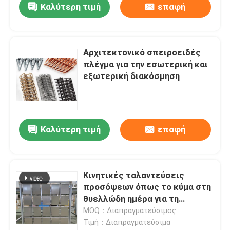
Καλύτερη τιμή
επαφή
Αρχιτεκτονικό σπειροειδές
πλέγμα για την εσωτερική και
εξωτερική διακόσμηση
Καλύτερη τιμή
επαφή
Σπίτι
Κινητικές ταλαντεύσεις
προσόψεων όπως το κύμα στη
Προϊόντα
θυελλώδη ημέρα για τη
διακόσμηση του μουσείου και
MOQ：Διαπραγματεύσιμος
της λεωφόρου αγορών
Τιμή：Διαπραγματεύσιμα
Σχετικά με εμάς