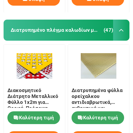
Διατρυπημένο πλέγμα καλωδίων μετάλλων
(47)
Διακοσμητικό
Διατρυπημένα φύλλα
Διάτρητο Μεταλλικό
ορείχαλκου
Φύλλο 1x2m για
αντιδιαβρωτικά,
Οροφή, Πρόσοψη,
ανθεκτικά και
Διαχωριστικό
αισθητικά για την
Καλύτερη τιμή
Καλύτερη τιμή
αρχιτεκτονική και τη
διακόσμηση