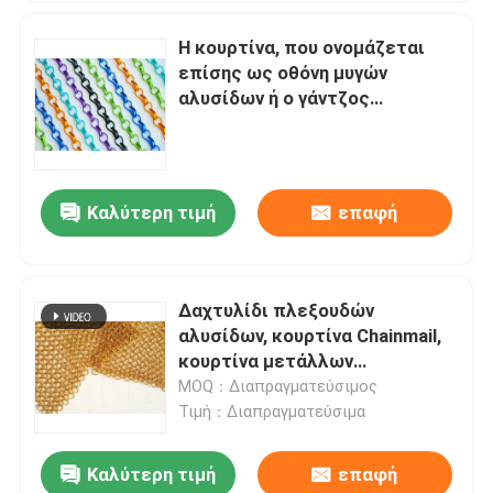
Η κουρτίνα, που ονομάζεται
επίσης ως οθόνη μυγών
αλυσίδων ή ο γάντζος
συνδέσεων αλυσίδων
αλυσοδένει την κουρτίνα,
υλικό αργιλίου
Καλύτερη τιμή
επαφή
Δαχτυλίδι πλεξουδών
αλυσίδων, κουρτίνα Chainmail,
κουρτίνα μετάλλων
δαχτυλιδιών για την
MOQ：Διαπραγματεύσιμος
οικοδόμηση της εξωτερικής
Τιμή：Διαπραγματεύσιμα
και εσωτερικής διακόσμησης
Καλύτερη τιμή
επαφή