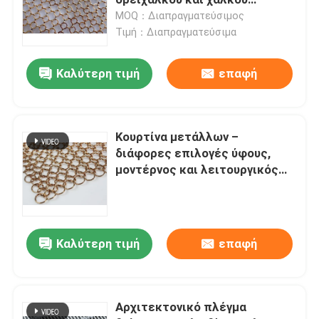
διακοσμεί το δωμάτιο και το
MOQ：Διαπραγματεύσιμος
γραφείο σας
Τιμή：Διαπραγματεύσιμα
Ενωμένο στενά κιγκλίδωμα χάλυβα
Καλύτερη τιμή
επαφή
καλάθια gabion
Φράκτης συνδέσεων αλυσίδων
Κουρτίνα μετάλλων –
διάφορες επιλογές ύφους,
Δίχτυ ασφαλείας ελικοδρομίων
μοντέρνος και λειτουργικός
για τα μπαλκόνια και τις
κουρτίνες, ανώτατα όρια,
Ξυράφι οδοντωτό - καλώδιο
διαστημικός διαιρέτης
Καλύτερη τιμή
επαφή
Διάφραγμα ορυχείου
Καλώδιο κραμάτων
Αρχιτεκτονικό πλέγμα