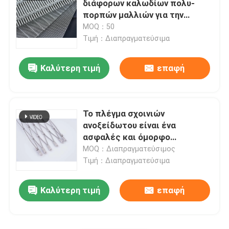
διάφορων καλωδίων πολυ-
πορπών μαλλιών για την
Τράβα το στρώμα
επιλογή σας
MOQ：50
Τιμή：Διαπραγματεύσιμα
Δαχτυλίδι ενισχυμένο για αγωγούς
Καλύτερη τιμή
επαφή
Το πλέγμα σχοινιών
ανοξείδωτου είναι ένα
ασφαλές και όμορφο
αρχιτεκτονικό πλέγμα
MOQ：Διαπραγματεύσιμος
καλωδίων
Τιμή：Διαπραγματεύσιμα
Καλύτερη τιμή
επαφή