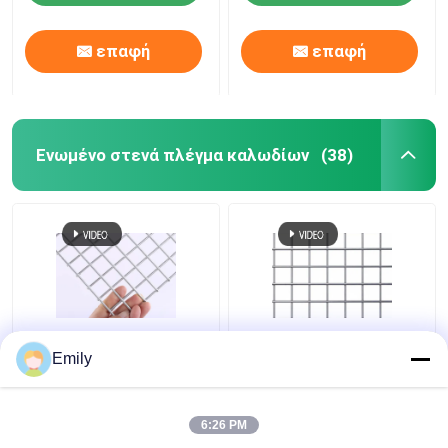
επαφή
επαφή
Ενωμένο στενά πλέγμα καλωδίων
(38)
0.5mm 1.0mm παχύς
το ανοξείδωτο 304
Emily
ενωμένος στενά
316 ένωσε στενά το
καλωδίων πλέγματος
πλέγμα καλωδίων
καλός
0.6mm ανοξείδωτη
6:26 PM
αντιδιαβρωτικός
ενωμένη στενά οθόνη