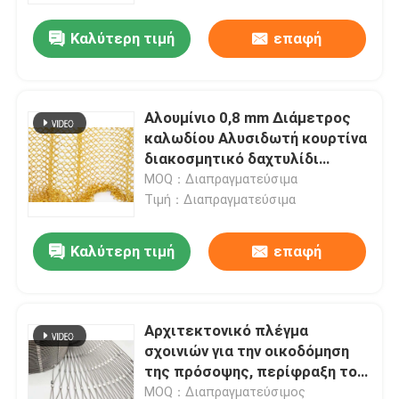
Καλύτερη τιμή
επαφή
Επισκέψεις στο εργοστάσιο
Έλεγχος ποιότητας
Αλουμίνιο 0,8 mm Διάμετρος
καλωδίου Αλυσιδωτή κουρτίνα
διακοσμητικό δαχτυλίδι
Επικοινωνήστε μαζί μας
μεταλλικό πλέγμα Εξαιρετική
MOQ：Διαπραγματεύσιμα
αντοχή και ευελιξία
Τιμή：Διαπραγματεύσιμα
Ειδήσεις
Καλύτερη τιμή
επαφή
Υποθέσεις
Αρχιτεκτονικό πλέγμα
Επεκταθε'ν πλέγμα καλωδίων μετάλλων
σχοινιών για την οικοδόμηση
της πρόσοψης, περίφραξη του
Διατρυπημένο πλέγμα καλωδίων μετάλλων
πλέγματος υλικών
MOQ：Διαπραγματεύσιμος