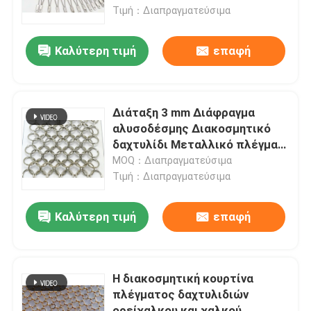
πληρώσεως, περίφραξη,
Τιμή：Διαπραγματεύσιμα
πλέγμα ζωολογικών κήπων,
Υφαμένο ύφασμα καλωδίων
αλιεία με δίχτυα ασφάλειας
Καλύτερη τιμή
επαφή
περιμέτρου ελικοδρομίων
Διακοσμητικό πλέγμα καλωδίων
Διάταξη 3 mm Διάφραγμα
φράκτης καλωδίων μετάλλων
αλυσοδέσμης Διακοσμητικό
δαχτυλίδι Μεταλλικό πλέγμα
γυαλισμένο
MOQ：Διαπραγματεύσιμα
Ενωμένο στενά πλέγμα καλωδίων
Τιμή：Διαπραγματεύσιμα
Πλέγμα ασφάλειας μετάλλων
Καλύτερη τιμή
επαφή
Ζώνη μεταφορέων μετάλλων
Η διακοσμητική κουρτίνα
πλέγματος δαχτυλιδιών
Πλέγμα οθόνης φίλτρων
ορείχαλκου και χαλκού