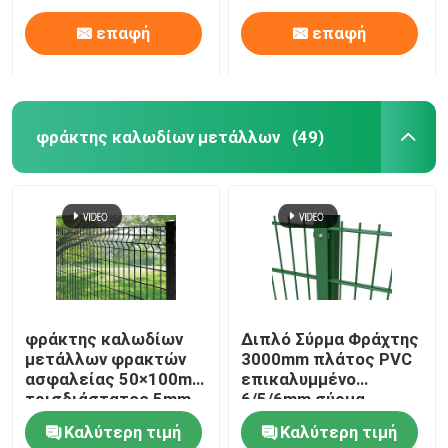
επαφή
επαφή
φράκτης καλωδίων μετάλλων
(49)
φράκτης καλωδίων
Διπλό Σύρμα Φράχτης
μετάλλων φρακτών
3000mm πλάτος PVC
ασφαλείας 50×100mm
επικαλυμμένο
τρισδιάστατος 5mm
6/5/6mm σύρμα
με την τετραγωνική
Καλύτερη τιμή
Καλύτερη τιμή
θέση