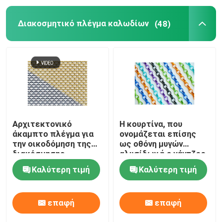
Διακοσμητικό πλέγμα καλωδίων
(48)
Αρχιτεκτονικό
Η κουρτίνα, που
άκαμπτο πλέγμα για
ονομάζεται επίσης
την οικοδόμηση της
ως οθόνη μυγών
διακόσμησης
αλυσίδων ή ο γάντζος
προσόψεων
συνδέσεων αλυσίδων
Καλύτερη τιμή
Καλύτερη τιμή
αλυσοδένει την
κουρτίνα, υλικό
αργιλίου
επαφή
επαφή