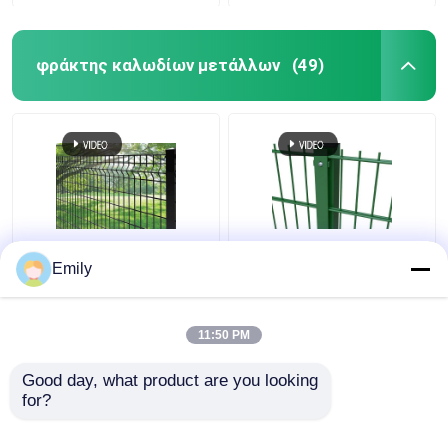
φράκτης καλωδίων μετάλλων
(49)
φράκτης καλωδίων
Διπλό Σύρμα Φράχτης
Emily
μετάλλων φρακτών
3000mm πλάτος PVC
ασφαλείας 50×100mm
επικαλυμμένο
τρισδιάστατος 5mm
6/5/6mm σύρμα
11:50 PM
με την τετραγωνική
Καλύτερη τιμή
Καλύτερη τιμή
θέση
Good day, what product are you looking 
for?
επαφή
επαφή