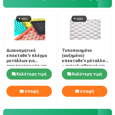
Ενωμένο στενά κιγκλίδωμα χάλυβα
καλάθια gabion
Φράκτης συνδέσεων αλυσίδων
Διακοσμητικό
Τυποποιημένο
επεκταθε'ν πλέγμα
(αυξημένο)
μετάλλων για
επεκταθε'ν μέταλλο
Δίχτυ ασφαλείας ελικοδρομίων
αρχιτεκτονικός και
– αντιολισθητική και
βιομηχανικός
μεγάλη αντίσταση
Καλύτερη τιμή
Καλύτερη τιμή
διάβρωσης
Ξυράφι οδοντωτό - καλώδιο
επαφή
επαφή
Διάφραγμα ορυχείου
Καλώδιο κραμάτων