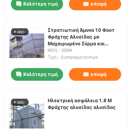
Καλύτερη τιμή
επαφή
Στρατιωτική Άμυνα 10 Φουτ
Φράχτης Αλυσίδας με
Μαχαιρωμένο Σύρμα και
Ραζίδιο Σύρμα
MOQ：300M
Τιμή：Διαπραγματεύσιμα
Καλύτερη τιμή
επαφή
Σπίτι
Ηλεκτρική ασφάλεια 1.8 M
Φράχτης αλυσίδας αλυσίδας
Προϊόντα
Σχετικά με εμάς