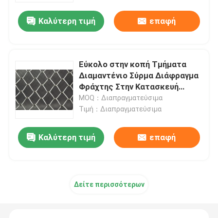
Καλύτερη τιμή
επαφή
Επισκέψεις στο εργοστάσιο
Έλεγχος ποιότητας
Εύκολο στην κοπή Τμήματα
Διαμαντένιο Σύρμα Διάφραγμα
Φράχτης Στην Κατασκευή
Επικοινωνήστε μαζί μας
Γεωργία Κτηνοτροφία
MOQ：Διαπραγματεύσιμα
Τιμή：Διαπραγματεύσιμα
Ειδήσεις
Καλύτερη τιμή
επαφή
Υποθέσεις
Επεκταθε'ν πλέγμα καλωδίων μετάλλων
Δείτε περισσότερων
Διατρυπημένο πλέγμα καλωδίων μετάλλων