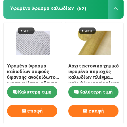
Υφαμένο ύφασμα καλωδίων
(52)
Υφαμένο ύφασμα
Αρχιτεκτονικό χημικό
καλωδίων σαφούς
υφαμένο περιοχές
ύφανσης ανοξείδωτου
καλωδίων πλέγμα
για το φίλτρο, οθόνες
καλωδίων ορείχαλκου
παραθύρων
υφασμάτων
Καλύτερη τιμή
Καλύτερη τιμή
διακοσμητικό
επαφή
επαφή