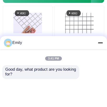
0.5mm 1.0mm παχύς
το ανοξείδωτο 304
Emily
ενωμένος στενά
316 ένωσε στενά το
καλωδίων πλέγματος
πλέγμα καλωδίων
καλός
0.6mm ανοξείδωτη
3:41 PM
αντιδιαβρωτικός
ενωμένη στενά οθόνη
Καλύτερη τιμή
Καλύτερη τιμή
εκτατής δύναμης
Good day, what product are you looking 
επιτροπής υψηλός
for?
επαφή
επαφή
Δείτε περισσότερων