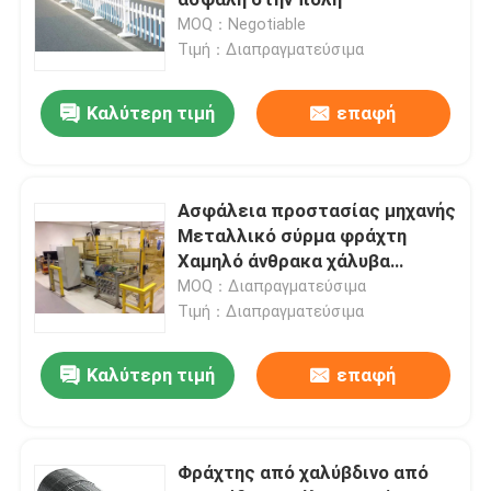
MOQ：Negotiable
Τιμή：Διαπραγματεύσιμα
Ενωμένο στενά κιγκλίδωμα χάλυβα
Καλύτερη τιμή
επαφή
καλάθια gabion
Φράκτης συνδέσεων αλυσίδων
Ασφάλεια προστασίας μηχανής
Μεταλλικό σύρμα φράχτη
Δίχτυ ασφαλείας ελικοδρομίων
Χαμηλό άνθρακα χάλυβα
Powder Coating
MOQ：Διαπραγματεύσιμα
Τιμή：Διαπραγματεύσιμα
Ξυράφι οδοντωτό - καλώδιο
Καλύτερη τιμή
επαφή
Διάφραγμα ορυχείου
Καλώδιο κραμάτων
Φράχτης από χαλύβδινο από