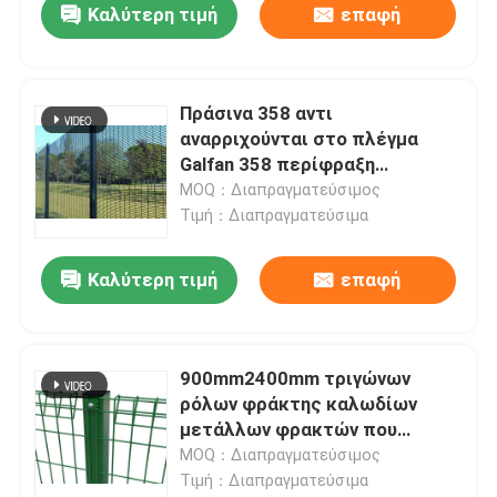
Καλύτερη τιμή
επαφή
Πράσινα 358 αντι
αναρριχούνται στο πλέγμα
Galfan 358 περίφραξη
πλέγματος για την υψηλότερου
MOQ：Διαπραγματεύσιμος
επιπέδου ασφάλεια
Τιμή：Διαπραγματεύσιμα
Καλύτερη τιμή
επαφή
Σπίτι
900mm2400mm τριγώνων
ρόλων φράκτης καλωδίων
Προϊόντα
μετάλλων φρακτών που
γαλβανίζεται τοπ που ντύνεται
MOQ：Διαπραγματεύσιμος
Τιμή：Διαπραγματεύσιμα
Σχετικά με εμάς