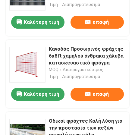
Τιμή：Διαπραγματεύσιμα
Υφαμένο ύφασμα καλωδίων
Καλύτερη τιμή
επαφή
Διακοσμητικό πλέγμα καλωδίων
Καναδάς Προσωρινός φράχτης
φράκτης καλωδίων μετάλλων
6x8ft χαμηλού άνθρακα χάλυβα
κατασκευαστικό φράγμα
MOQ：Διαπραγματεύσιμος
Ενωμένο στενά πλέγμα καλωδίων
Τιμή：Διαπραγματεύσιμα
Πλέγμα ασφάλειας μετάλλων
Καλύτερη τιμή
επαφή
Ζώνη μεταφορέων μετάλλων
Οδικοί φράχτες Καλή λύση για
την προστασία των πεζών
Πλέγμα οθόνης φίλτρων
ασφαλή στην πόλη