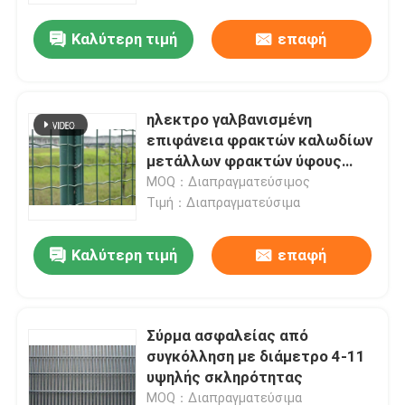
Καλύτερη τιμή
επαφή
Επισκέψεις στο εργοστάσιο
Έλεγχος ποιότητας
ηλεκτρο γαλβανισμένη
επιφάνεια φρακτών καλωδίων
μετάλλων φρακτών ύφους
Επικοινωνήστε μαζί μας
50×50mm ευρο-
MOQ：Διαπραγματεύσιμος
Τιμή：Διαπραγματεύσιμα
Ειδήσεις
Καλύτερη τιμή
επαφή
Υποθέσεις
Σύρμα ασφαλείας από
Επεκταθε'ν πλέγμα καλωδίων μετάλλων
συγκόλληση με διάμετρο 4-11
υψηλής σκληρότητας
Διατρυπημένο πλέγμα καλωδίων μετάλλων
MOQ：Διαπραγματεύσιμα