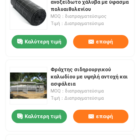
ανοξείδωτο χάλυβα με ύφασμα
πολυαιθυλενίου
Τράβα το στρώμα
MOQ：διαπραγματεύσιμος
Τιμή：Διαπραγματεύσιμα
Δαχτυλίδι ενισχυμένο για αγωγούς
Καλύτερη τιμή
επαφή
Αφήστε ένα μήνυμα
We bellen je snel terug!
Φράχτης σιδηρουργικού
καλωδίου με υψηλή αντοχή και
ασφάλεια
MOQ：διαπραγματεύσιμα
Τιμή：Διαπραγματεύσιμα
Καλύτερη τιμή
επαφή