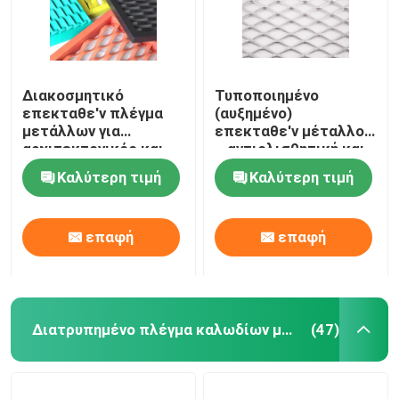
Διακοσμητικό
Τυποποιημένο
επεκταθε'ν πλέγμα
(αυξημένο)
μετάλλων για
επεκταθε'ν μέταλλο
αρχιτεκτονικός και
– αντιολισθητική και
βιομηχανικός
μεγάλη αντίσταση
Καλύτερη τιμή
Καλύτερη τιμή
διάβρωσης
επαφή
επαφή
Διατρυπημένο πλέγμα καλωδίων μετάλλων
(47)