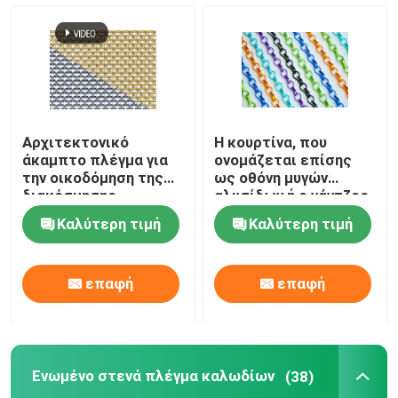
Αρχιτεκτονικό
Η κουρτίνα, που
άκαμπτο πλέγμα για
ονομάζεται επίσης
την οικοδόμηση της
ως οθόνη μυγών
διακόσμησης
αλυσίδων ή ο γάντζος
προσόψεων
συνδέσεων αλυσίδων
Καλύτερη τιμή
Καλύτερη τιμή
αλυσοδένει την
κουρτίνα, υλικό
αργιλίου
επαφή
επαφή
Ενωμένο στενά πλέγμα καλωδίων
(38)