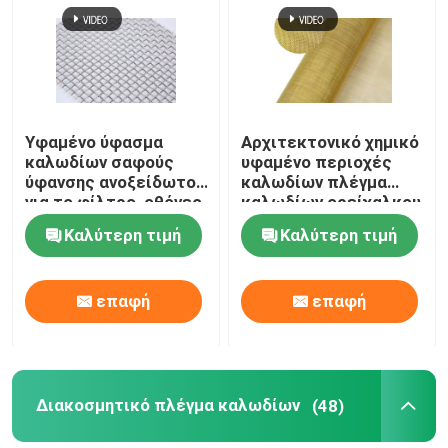
Υφαμένο ύφασμα
Αρχιτεκτονικό χημικό
καλωδίων σαφούς
υφαμένο περιοχές
ύφανσης ανοξείδωτου
καλωδίων πλέγμα
για το φίλτρο, οθόνες
καλωδίων ορείχαλκου
παραθύρων
υφασμάτων
Καλύτερη τιμή
Καλύτερη τιμή
διακοσμητικό
επαφή
επαφή
Διακοσμητικό πλέγμα καλωδίων
(48)