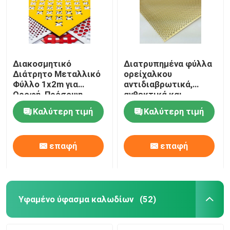
Διακοσμητικό
Διατρυπημένα φύλλα
Διάτρητο Μεταλλικό
ορείχαλκου
Φύλλο 1x2m για
αντιδιαβρωτικά,
Οροφή, Πρόσοψη,
ανθεκτικά και
Διαχωριστικό
αισθητικά για την
Καλύτερη τιμή
Καλύτερη τιμή
αρχιτεκτονική και τη
διακόσμηση
επαφή
επαφή
Υφαμένο ύφασμα καλωδίων
(52)