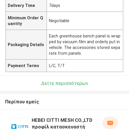
Delivery Time
7days
Minimum Order Q
Negotiable
uantity
Each greenhouse bench panel is wrap
ped by vacuum film and orderly put in
Packaging Details
vehicle. The accessories stored sepa
rate from panels.
Payment Terms
L/C, T/T
Δείτε περισσότερων
Περίπου εμείς
HEBEI CITTI MESH CO.,LTD
προφίλ κατασκευαστή