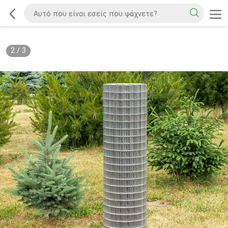
2
/
3