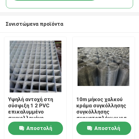
Συνιστώμενα προϊόντα
Σπίτι
Υψηλή αντοχή στη
10m μήκος χαλκού
σύσφιξη 1 2 PVC
κράμα συγκόλλησης
επικαλυμμένο
συγκόλλησης
Προϊόντα
συγκολλημένο
συρματοπλέκων για
συρματόπλεγμα
ανώτερη και συνεπή
Αποστολή
Αποστολή
πάχος 0,5 mm ∼ 1,0
απόδοση
mm
συγκόλλησης
Σχετικά με εμάς