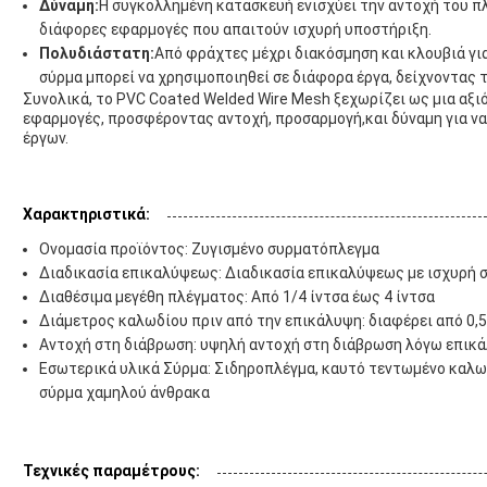
Δύναμη:
Η συγκολλημένη κατασκευή ενισχύει την αντοχή του π
διάφορες εφαρμογές που απαιτούν ισχυρή υποστήριξη.
Πολυδιάστατη:
Από φράχτες μέχρι διακόσμηση και κλουβιά γι
σύρμα μπορεί να χρησιμοποιηθεί σε διάφορα έργα, δείχνοντας τ
Συνολικά, το PVC Coated Welded Wire Mesh ξεχωρίζει ως μια αξ
εφαρμογές, προσφέροντας αντοχή, προσαρμογή,και δύναμη για ν
έργων.
Χαρακτηριστικά:
Ονομασία προϊόντος: Ζυγισμένο συρματόπλεγμα
Διαδικασία επικαλύψεως: Διαδικασία επικαλύψεως με ισχυρή 
Διαθέσιμα μεγέθη πλέγματος: Από 1/4 ίντσα έως 4 ίντσα
Διάμετρος καλωδίου πριν από την επικάλυψη: διαφέρει από 0,
Αντοχή στη διάβρωση: υψηλή αντοχή στη διάβρωση λόγω επικ
Εσωτερικά υλικά Σύρμα: Σιδηροπλέγμα, καυτό τεντωμένο καλ
σύρμα χαμηλού άνθρακα
Τεχνικές παραμέτρους: