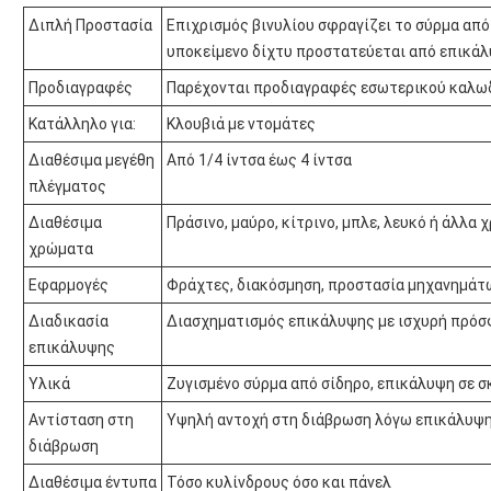
Διπλή Προστασία
Επιχρισμός βινυλίου σφραγίζει το σύρμα από 
υποκείμενο δίχτυ προστατεύεται από επικά
Προδιαγραφές
Παρέχονται προδιαγραφές εσωτερικού καλωδ
Κατάλληλο για:
Κλουβιά με ντομάτες
Διαθέσιμα μεγέθη
Από 1/4 ίντσα έως 4 ίντσα
πλέγματος
Διαθέσιμα
Πράσινο, μαύρο, κίτρινο, μπλε, λευκό ή άλλ
χρώματα
Εφαρμογές
Φράχτες, διακόσμηση, προστασία μηχανημάτω
Διαδικασία
Διασχηματισμός επικάλυψης με ισχυρή πρό
επικάλυψης
Υλικά
Ζυγισμένο σύρμα από σίδηρο, επικάλυψη σε 
Αντίσταση στη
Υψηλή αντοχή στη διάβρωση λόγω επικάλυψη
διάβρωση
Διαθέσιμα έντυπα
Τόσο κυλίνδρους όσο και πάνελ