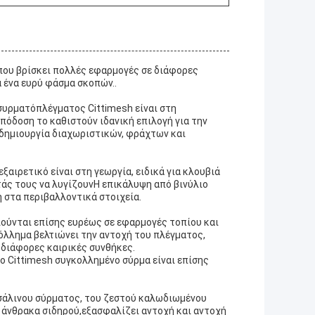
 που βρίσκει πολλές εφαρμογές σε διάφορες
α ένα ευρύ φάσμα σκοπών..
συρματόπλέγματος Cittimesh είναι στη
πόδοση το καθιστούν ιδανική επιλογή για την
 δημιουργία διαχωριστικών, φράχτων και
ξαιρετικό είναι στη γεωργία, ειδικά για κλουβιά
άς τους να λυγίζουνΗ επικάλυψη από βινύλιο
 στα περιβαλλοντικά στοιχεία.
ούνται επίσης ευρέως σε εφαρμογές τοπίου και
όλλημα βελτιώνει την αντοχή του πλέγματος,
διάφορες καιρικές συνθήκες.
ο Cittimesh συγκολλημένο σύρμα είναι επίσης
σάλινου σύρματος, του ζεστού καλωδιωμένου
άνθρακα σιδηρού,εξασφαλίζει αντοχή και αντοχή