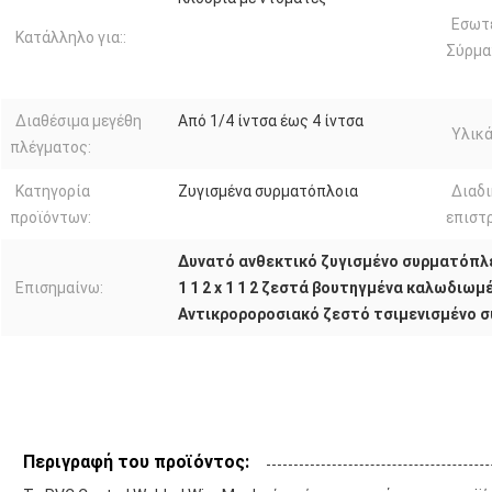
Εσωτε
Κατάλληλο για::
Σύρμα
Διαθέσιμα μεγέθη
Από 1/4 ίντσα έως 4 ίντσα
Υλικά
πλέγματος:
Κατηγορία
Ζυγισμένα συρματόπλοια
Διαδι
προϊόντων:
επιστ
Δυνατό ανθεκτικό ζυγισμένο συρματόπλ
Επισημαίνω:
1 1 2 x 1 1 2 ζεστά βουτηγμένα καλωδιωμ
Αντικροροροσιακό ζεστό τσιμενισμένο 
Περιγραφή του προϊόντος: