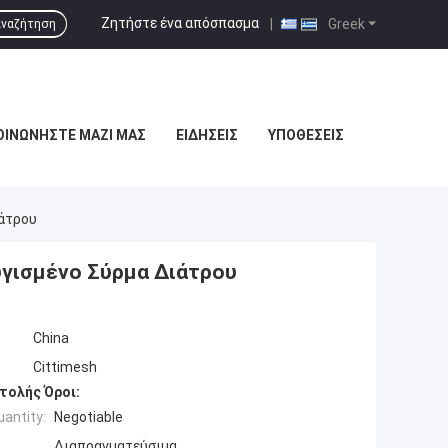
Ζητήστε ένα απόσπασμα
|
Greek
ναζήτηση
ΟΙΝΩΝΉΣΤΕ ΜΑΖΊ ΜΑΣ
ΕΙΔΉΣΕΙΣ
ΥΠΟΘΈΣΕΙΣ
ιάτρου
Ζυγισμένο Σύρμα Διάτρου
China
Cittimesh
τολής Όροι:
antity:
Negotiable
Διαπραγματεύσιμα