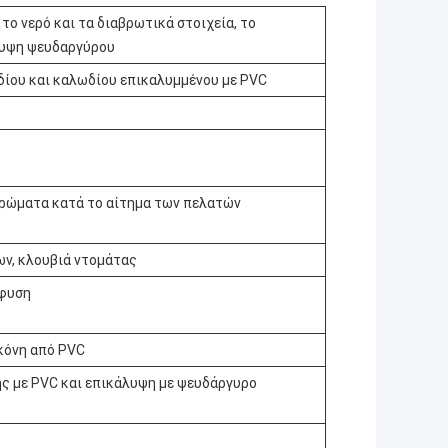
το νερό και τα διαβρωτικά στοιχεία, το
λυψη ψευδαργύρου
ίου και καλωδίου επικαλυμμένου με PVC
α χρώματα κατά το αίτημα των πελατών
ν, κλουβιά ντομάτας
σφυση
σκόνη από PVC
ς με PVC και επικάλυψη με ψευδάργυρο