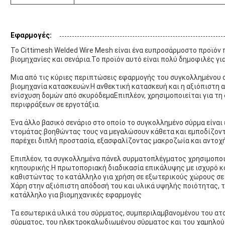
Εφαρμογές:
Το Cittimesh Welded Wire Mesh είναι ένα ευπροσάρμοστο προϊόν
βιομηχανίες και σενάρια.Το προϊόν αυτό είναι πολύ δημοφιλές γι
Μια από τις κύριες περιπτώσεις εφαρμογής του συγκολλημένου 
βιομηχανία κατασκευών.Η ανθεκτική κατασκευή και η αξιόπιστη α
ενίσχυση δομών από σκυρόδεμαΕπιπλέον, χρησιμοποιείται για τη
περιφράξεων σε εργοτάξια.
Ένα άλλο βασικό σενάριο στο οποίο το συγκολλημένο σύρμα είναι ε
ντομάτας.βοηθώντας τους να μεγαλώσουν κάθετα και εμποδίζοντ
παρέχει διπλή προστασία, εξασφαλίζοντας μακροζωία και αντοχή
Επιπλέον, τα συγκολλημένα πάνελ συρματοπλέγματος χρησιμοποι
κηπουρικής.Η πρωτοποριακή διαδικασία επικάλυψης με ισχυρό κ
καθιστώντας το κατάλληλο για χρήση σε εξωτερικούς χώρους σε 
Χάρη στην αξιόπιστη απόδοσή του και υλικά υψηλής ποιότητας, τ
κατάλληλο για βιομηχανικές εφαρμογές
Τα εσωτερικά υλικά του σύρματος, συμπεριλαμβανομένου του ατ
σύρματος, του ηλεκτροκαλωδιωμένου σύρματος και του χαμηλού 