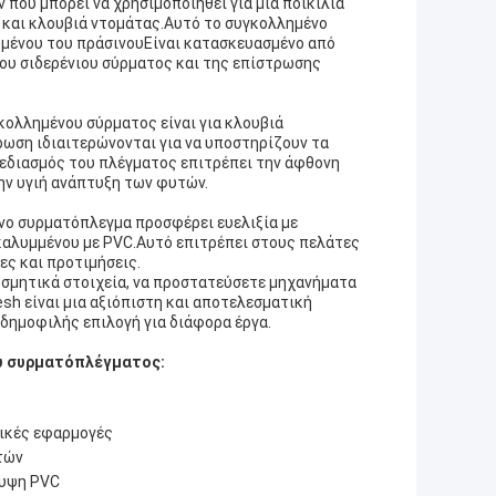
 που μπορεί να χρησιμοποιηθεί για μια ποικιλία
και κλουβιά ντομάτας.Αυτό το συγκολλημένο
νομένου του πράσινουΕίναι κατασκευασμένο από
ου σιδερένιου σύρματος και της επίστρωσης
κολλημένου σύρματος είναι για κλουβιά
ρωση ιδιαιτερώνονται για να υποστηρίζουν τα
εδιασμός του πλέγματος επιτρέπει την άφθονη
ην υγιή ανάπτυξη των φυτών.
νο συρματόπλεγμα προσφέρει ευελιξία με
καλυμμένου με PVC.Αυτό επιτρέπει στους πελάτες
ες και προτιμήσεις.
οσμητικά στοιχεία, να προστατεύσετε μηχανήματα
sh είναι μια αξιόπιστη και αποτελεσματική
 δημοφιλής επιλογή για διάφορα έργα.
ου συρματόπλέγματος:
τικές εφαρμογές
τών
λυψη PVC