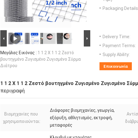
Packaging Details
Delivery Time:
Payment Terms:
Μεγάλες Εικόνας :
1 1 2 X 1 1 2 Ζεστό
Supply Ability:
βουτηγμένο Ζυγισμένο Ζυγισμένο Σύρμα
Διάτρου
Επικοινωνία
1 1 2 X 1 1 2 Ζεστό βουτηγμένο Ζυγισμένο Ζυγισμένο Σύρ
περιγραφή
Διάφορες βιομηχανίες, γεωργία,
Βιομηχανίες που
Αντίσ
εξόρυξη, αθλητισμός, εκτροφή,
χρησιμοποιούνται:
διάβρ
μεταφορές
Κλουβιά με ντομάτες