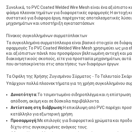
Συνολικά, το PVC Coated Welded Wire Mesh είναι ένα αξιόπιστο κ
φάσμα πλεονεκτημάτων για διαφορετικές εφαρμογές.Η αντοχή και
συστατικό για διάφορα έργα, παρέχοντας αποτελεσματικές λύσει
μηχανημάτων και υποστήριξη εγκαταστάσεων.
Πίνακες συγκολλημένων συρματόπλεκτων
Τα συγκολλημένα συρματόπλευρα είναι βασικό στοιχείο σε διάφο
εφαρμογές.Το PVC Coated Welded Wire Mesh χρησιμεύει ως μια εξ
και αξιόπιστων πάνελ που προσφέρουν βελτιωμένη αντοχή και μ
διακοσμητικούς σκοπούς, είτε για προστασία μηχανημάτων, αυτά
που ανταποκρίνεται στις απαιτήσεις των διαφόρων έργων.
Τα Οφέλη της Χρήσης Ζυγισμένου Σύρματος - Το Τελευταίο Σκάρ
Υπάρχουν πολλά πλεονεκτήματα για τη χρήση συγκολλημένου συ
Δυνατότητα:
Το τσιμεντωμένο σιδηροπλέγμα και η επίστρωση
απόδοση, ακόμη και σε δύσκολα περιβάλλοντα.
Αντίσταση στη διάβρωση:
Η επικάλυψη από PVC παρέχει προσ
κατάλληλο για εξωτερική χρήση.
Προσαρμογή:
Με επιλογές για διαφορετικά χρώματα και προδι
δίχτυ στις συγκεκριμένες ανάγκες τους.