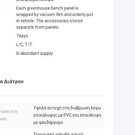
:
Each greenhouse bench panel is
wrapped by vacuum film and orderly put
in vehicle. The accessories stored
separate from panels.
7days
L/C, T/T
In abundant supply
μα Διάτρου
Υψηλή αντοχή στη διάβρωση λόγω
ταση στη
επικάλυψης με PVC και επικάλυψη
ωση:
με ψευδάργυρο
Σύρμα από χάλυβα, καυτό