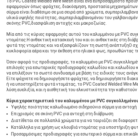
Το PVC Coated Welded Wire Mesh είναι ένα ευπροσάρμοστο προϊόν
εφαρμογών όπως φράχτες, διακόσμηση, προστασία μηχανημάτων 
σύρμα είναι διαθέσιμο σε μια σειρά από χρώματα, συμπεριλαμβα
υλικά υψηλής ποιότητας, συμπεριλαμβανομένου του γαλβανισμέν
σκόνης PVC,διασφάλιση αντοχής και μακροζωίας.
Μία από τις κύριες εφαρμογές αυτού του καλυμμένου με PVC συγ
ντομάτας.Η ανθεκτική κατασκευή του και οι ανθεκτικές στη διάβ
φυτά της ντομάτας και να εξασφαλίζουν τη σωστή ανάπτυξηΟ σχ
κυκλοφορία αέρα και την έκθεση στο ηλιακό φως, προωθώντας τ
Όσον αφορά τις προδιαγραφές, το καλυμμένο με PVC συγκολλημέ
επιλογές για εσωτερικές προδιαγραφές καλωδίου και καλωδίου 
να επιλέξουν το σωστό συνδυασμό με βάση τις ειδικές τους ανάγκ
Είτε ψάχνετε να δημιουργήσετε φράχτες, να δημιουργήσετε διακ
ή να υποστηρίξετε φυτά ντομάτας, το PVC Coated Welded Wire Me
λύση.ευελιξία, και η αισθητική του ελκυστικότητα την καθιστούν
Κύρια χαρακτηριστικά του καλυμμένου με PVC συγκολλημέν
Υψηλής ποιότητας καλωδιωμένο σιδηρούνιο σύρμα για αντοχή
Επιχρισμός σε σκόνη PVC για αντοχή στη διάβρωση
Διατίθεται σε πολλαπλά χρώματα για να ταιριάζει σε διαφορε
Κατάλληλα για χρήση ως κλουβιά ντομάτας για υποστήριξη φυ
Προσαρμόσιμες προδιαγραφές για εσωτερικό σύρμα και επικά