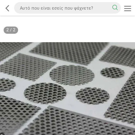
2
/
2