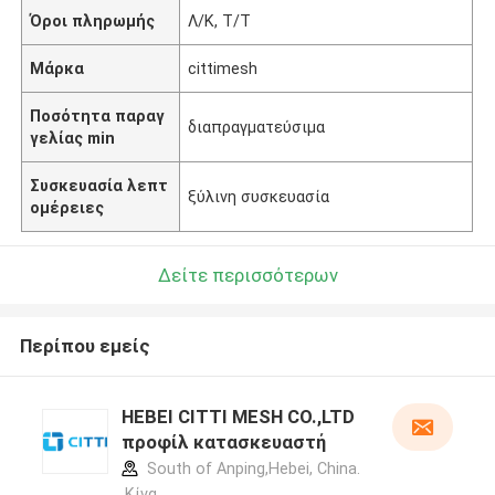
Όροι πληρωμής
Λ/Κ, Τ/Τ
Μάρκα
cittimesh
Ποσότητα παραγ
διαπραγματεύσιμα
γελίας min
Συσκευασία λεπτ
ξύλινη συσκευασία
ομέρειες
Δείτε περισσότερων
Περίπου εμείς
HEBEI CITTI MESH CO.,LTD
προφίλ κατασκευαστή
South of Anping,Hebei, China.
,Κίνα