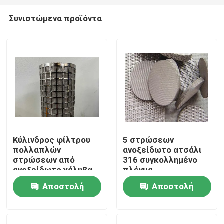
Συνιστώμενα προϊόντα
Κύλινδρος φίλτρου
5 στρώσεων
πολλαπλών
ανοξείδωτο ατσάλι
Σπίτι
στρώσεων από
316 συγκολλημένο
ανοξείδωτο χάλυβα
πλέγμα
316 που
500mm*1000m 1
Αποστολή
Αποστολή
Προϊόντα
χρησιμοποιείται για
Micron Φίλτρο
το φιλτράρισμα
ερώτησης
ερώτησης
ελαιωδών ουσιών
Σχετικά με εμάς