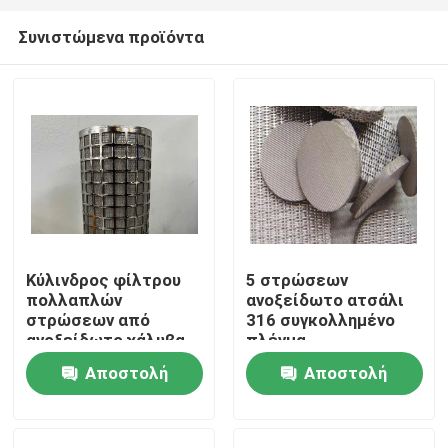
Συνιστώμενα προϊόντα
Κύλινδρος φίλτρου
5 στρώσεων
πολλαπλών
ανοξείδωτο ατσάλι
Σπίτι
στρώσεων από
316 συγκολλημένο
ανοξείδωτο χάλυβα
πλέγμα
316 που
500mm*1000m 1
Αποστολή
Αποστολή
Προϊόντα
χρησιμοποιείται για
Micron Φίλτρο
το φιλτράρισμα
ερώτησης
ερώτησης
ελαιωδών ουσιών
Σχετικά με εμάς