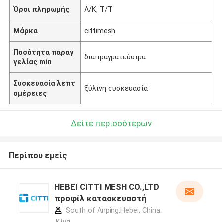
Όροι πληρωμής
Λ/Κ, Τ/Τ
Μάρκα
cittimesh
Ποσότητα παραγ
διαπραγματεύσιμα
γελίας min
Συσκευασία λεπτ
ξύλινη συσκευασία
ομέρειες
Δείτε περισσότερων
Περίπου εμείς
HEBEI CITTI MESH CO.,LTD
προφίλ κατασκευαστή
South of Anping,Hebei, China.
,Κίνα