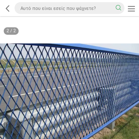
2
/
2