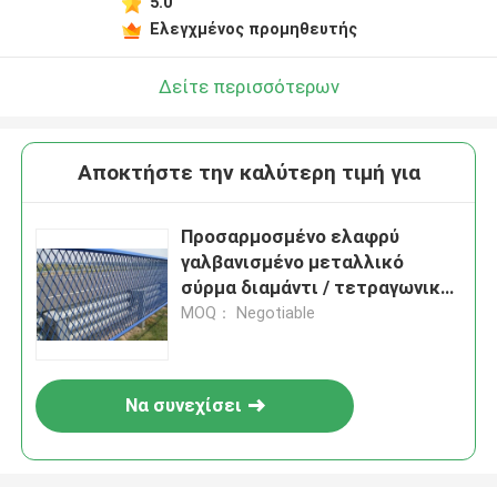
5.0
Ελεγχμένος προμηθευτής
Δείτε περισσότερων
Αποκτήστε την καλύτερη τιμή για
Προσαρμοσμένο ελαφρύ
γαλβανισμένο μεταλλικό
σύρμα διαμάντι / τετραγωνικό
σχήμα 34%-70% ανοικτή
MOQ： Negotiable
περιοχή
Να συνεχίσει