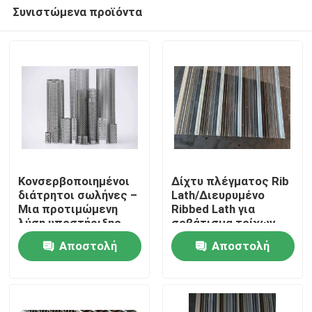
Συνιστώμενα προϊόντα
Κονσερβοποιημένοι
Δίχτυ πλέγματος Rib
διάτρητοι σωλήνες –
Lath/Διευρυμένο
Μια προτιμώμενη
Ribbed Lath για
Σπίτι
λύση υποστήριξης
σοβάτισμα τοίχων
φιλτραρίσματος σε
Αποστολή
Αποστολή
όλες τις βιομηχανίες
Προϊόντα
ερώτησης
ερώτησης
Σχετικά με εμάς