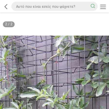
2
/
2