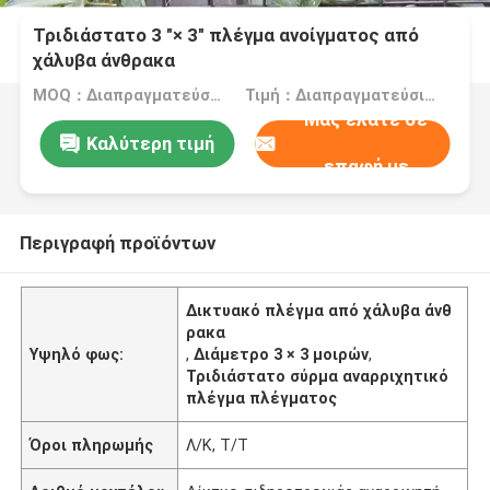
Τριδιάστατο 3 "× 3" πλέγμα ανοίγματος από
χάλυβα άνθρακα
MOQ：Διαπραγματεύσιμα
Τιμή：Διαπραγματεύσιμα
Μας ελάτε σε
Καλύτερη τιμή
επαφή με
Περιγραφή προϊόντων
Δικτυακό πλέγμα από χάλυβα άνθ
ρακα
Υψηλό φως:
,
Διάμετρο 3 × 3 μοιρών
,
Τριδιάστατο σύρμα αναρριχητικό
πλέγμα πλέγματος
Όροι πληρωμής
Λ/Κ, Τ/Τ