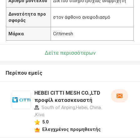
Αριθμό μοντέλου
Δίκτυο σιδηροτροχιάς αναρριχητή
Δυνατότητα προ
στον άφθονο ανεφοδιασμό
σφοράς
Μάρκα
Cittimesh
Δείτε περισσότερων
Περίπου εμείς
HEBEI CITTI MESH CO.,LTD
προφίλ κατασκευαστή
South of Anping,Hebei, China.
,Κίνα
5.0
Ελεγχμένος προμηθευτής