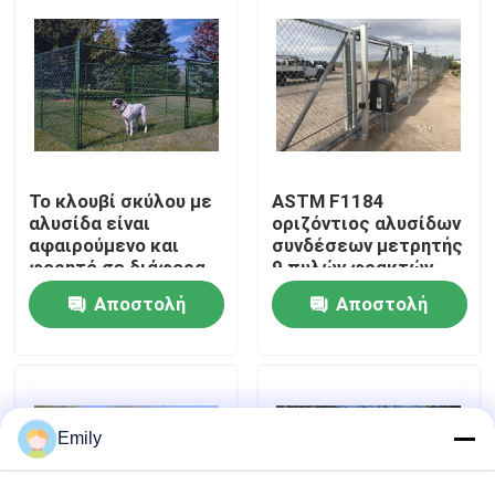
Επισκέψεις στο εργοστάσιο
Έλεγχος ποιότητας
Το κλουβί σκύλου με
ASTM F1184
Επικοινωνήστε μαζί μας
αλυσίδα είναι
οριζόντιος αλυσίδων
αφαιρούμενο και
συνδέσεων μετρητής
φορητό σε διάφορα
9 πυλών φρακτών
Ειδήσεις
μέρη
γλιστρώντας
Αποστολή
Αποστολή
Υποθέσεις
ερώτησης
ερώτησης
Επεκταθε'ν πλέγμα καλωδίων μετάλλων
Emily
Διατρυπημένο πλέγμα καλωδίων μετάλλων