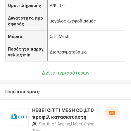
Όροι πληρωμής
Λ/Κ, Τ/Τ
Δυνατότητα προ
μεγάλος ανεφοδιασμός
σφοράς
Μάρκα
Citti Mesh
Ποσότητα παραγ
Διαπραγματεύσιμα
γελίας min
Δείτε περισσότερων
Περίπου εμείς
HEBEI CITTI MESH CO.,LTD
προφίλ κατασκευαστή
South of Anping,Hebei, China.
,Κίνα