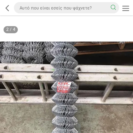
2
/
4