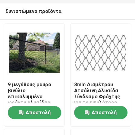
Συνιστώμενα προϊόντα
9 μεγέθους μαύρο
3mm Διαμέτρου
βινύλιο
Ατσάλινη Αλυσίδα
Σπίτι
επικαλυμμένο
Σύνδεσμο Φράχτης
φράχτη αλυσίδας
για το υψηλότερο
σύνδεσης με καλή
επίπεδο της
Αποστολή
Αποστολή
Προϊόντα
εξωτερική ιδιότητα
περιμετρικής
προστασίας που
προστασίας
ερώτησης
ερώτησης
είναι ανθεκτική στη
σκουριά
Σχετικά με εμάς