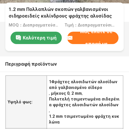
1.2 mm Πολλαπλών σκοπών γαλβανισμένοι
σιδηροειδείς κυλίνδρους φράχτης αλυσίδας
MOQ：Διαπραγματεύσιμα
Τιμή：Διαπραγματεύσιμα
Μας ελάτε σε
Καλύτερη τιμή
επαφή με
Περιγραφή προϊόντων
1Φράχτες αλυσιδωτών αλυσίδων
από γαλβανισμένο σίδερο
,
μήκους 0
,
2 mm
,
Πολυτελή τσιμεντωμένα σιδερένι
Υψηλό φως:
α φράχτες αλυσιδωτών αλυσίδων
,
1.2 mm τσιμεντωμένο φράχτη κυκ
λώνα