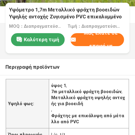
Υψόμετρο 1,7m Μεταλλικό φράχτη βοοειδών
Υψηλής αντοχής Ζυγισμένο PVC επικαλυμμένο
MOQ：Διαπραγματεύσιμα
Τιμή：Διαπραγματεύσιμα
Μας ελάτε σε
Καλύτερη τιμή
επαφή με
Περιγραφή προϊόντων
ύψος 1
,
7m μεταλλικό φράχτη βοοειδών
,
Μεταλλικό φράχτη υψηλής αντοχ
Υψηλό φως:
ής για βοοειδή
,
Φράχτης με επικάλυψη από μέτα
λλο από PVC
Όροι πληρωμής
L/c, t/t