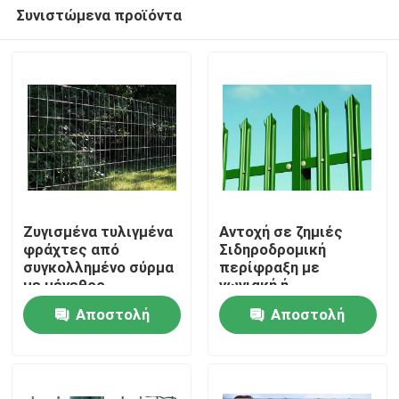
Συνιστώμενα προϊόντα
Ζυγισμένα τυλιγμένα
Αντοχή σε ζημιές
φράχτες από
Σιδηροδρομική
συγκολλημένο σύρμα
περίφραξη με
Σπίτι
με μέγεθος
γωνιακή ή
πλέγματος 2 × 4
κυματοειδή
Αποστολή
Αποστολή
περίφραξη
Προϊόντα
ερώτησης
ερώτησης
Σχετικά με εμάς