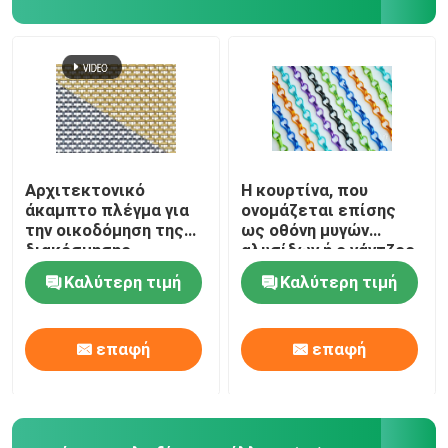
Τράβα το στρώμα
Δαχτυλίδι ενισχυμένο για αγωγούς
Αρχιτεκτονικό
Η κουρτίνα, που
άκαμπτο πλέγμα για
ονομάζεται επίσης
την οικοδόμηση της
ως οθόνη μυγών
διακόσμησης
αλυσίδων ή ο γάντζος
προσόψεων
συνδέσεων αλυσίδων
Καλύτερη τιμή
Καλύτερη τιμή
αλυσοδένει την
κουρτίνα, υλικό
αργιλίου
επαφή
επαφή