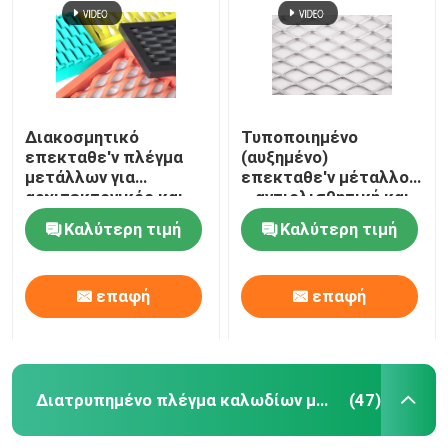
Επισκέψεις στο εργοστάσιο
Έλεγχος ποιότητας
Διακοσμητικό
Τυποποιημένο
επεκταθε'ν πλέγμα
(αυξημένο)
μετάλλων για
επεκταθε'ν μέταλλο
Επικοινωνήστε μαζί μας
αρχιτεκτονικός και
– αντιολισθητική και
βιομηχανικός
μεγάλη αντίσταση
Καλύτερη τιμή
Καλύτερη τιμή
διάβρωσης
Ειδήσεις
επαφή
επαφή
Υποθέσεις
Επεκταθε'ν πλέγμα καλωδίων μετάλλων
Διατρυπημένο πλέγμα καλωδίων μετάλλων
(47)
Διατρυπημένο πλέγμα καλωδίων μετάλλων