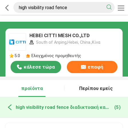
HEBEI CITTI MESH CO.,LTD
South of Anping,Hebei, China.,Κίνα
5.0
Ελεγχμένος προμηθευτής
κάλεσε τώρα
επαφή
προϊόντα
Περίπου εμείς
high visibility road fence διαδικτυακή κατασκευή
(5)