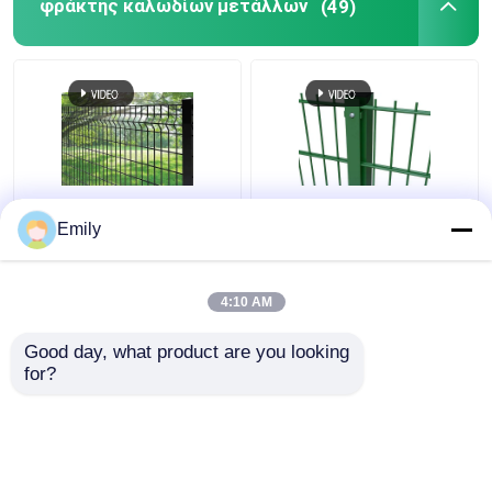
φράκτης καλωδίων μετάλλων
(49)
φράκτης καλωδίων
Διπλό Σύρμα Φράχτης
Emily
μετάλλων φρακτών
3000mm πλάτος PVC
ασφαλείας 50×100mm
επικαλυμμένο
τρισδιάστατος 5mm
6/5/6mm σύρμα
4:10 AM
με την τετραγωνική
Καλύτερη τιμή
Καλύτερη τιμή
θέση
Good day, what product are you looking 
for?
επαφή
επαφή