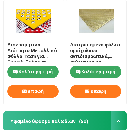
Υφαμένο ύφασμα καλωδίων
Διακοσμητικό πλέγμα καλωδίων
Διακοσμητικό
Διατρυπημένα φύλλα
Διάτρητο Μεταλλικό
ορείχαλκου
φράκτης καλωδίων μετάλλων
Φύλλο 1x2m για
αντιδιαβρωτικά,
Οροφή, Πρόσοψη,
ανθεκτικά και
Διαχωριστικό
αισθητικά για την
Ενωμένο στενά πλέγμα καλωδίων
Καλύτερη τιμή
Καλύτερη τιμή
αρχιτεκτονική και τη
διακόσμηση
Πλέγμα ασφάλειας μετάλλων
επαφή
επαφή
Ζώνη μεταφορέων μετάλλων
Υφαμένο ύφασμα καλωδίων
(50)
Πλέγμα οθόνης φίλτρων