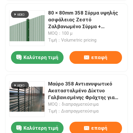
80 × 80mm 358 Σύρμα υψηλής
ασφάλειας Ζεστό
Ζαλβανωμένο Σύρμα +
Πυροχρισμένο Σκληρό
MOQ：100 μ
Τιμή：Volumetric pricing
Καλύτερη τιμή
επαφή
Μαύρο 358 Αντιανυψωτικό
Ακατασταλμένο Δίκτυο
Γαλβανισμένης Φράχτης για
υψηλότερη αντοχή
MOQ：διαπραγματεύσιμα
Τιμή：Διαπραγματεύσιμα
Καλύτερη τιμή
επαφή