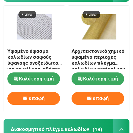
Ενωμένο στενά κιγκλίδωμα χάλυβα
καλάθια gabion
Υφαμένο ύφασμα
Αρχιτεκτονικό χημικό
Φράκτης συνδέσεων αλυσίδων
καλωδίων σαφούς
υφαμένο περιοχές
ύφανσης ανοξείδωτου
καλωδίων πλέγμα
για το φίλτρο, οθόνες
καλωδίων ορείχαλκου
Δίχτυ ασφαλείας ελικοδρομίων
παραθύρων
υφασμάτων
Καλύτερη τιμή
Καλύτερη τιμή
διακοσμητικό
Ξυράφι οδοντωτό - καλώδιο
επαφή
επαφή
Διάφραγμα ορυχείου
Καλώδιο κραμάτων
Διακοσμητικό πλέγμα καλωδίων
(48)