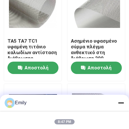
Επισκέψεις στο εργοστάσιο
Έλεγχος ποιότητας
TA5 TA7 TC1
Ασημένιο υφασμένο
υφαμένη τιτάνιο
σύρμα πλέγμα
καλωδίων αντίσταση
ανθεκτικό στη
Επικοινωνήστε μαζί μας
διάβρωσης
διάβρωση 200
πλέγματος υψηλή
πλέγμα
Αποστολή
Αποστολή
Ειδήσεις
ερώτησης
ερώτησης
Υποθέσεις
Emily
Επεκταθε'ν πλέγμα καλωδίων μετάλλων
8:47 PM
Διατρυπημένο πλέγμα καλωδίων μετάλλων