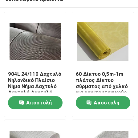
904L 24/110 Δαχτυλό
60 Δίκτυο 0,5m-1m
Νηλανδικό Πλαίσιο
πλάτος Δίκτυο
Νήμα Νήμα ∆αχτυλό
σύρματος από χαλκό
∆αχτυλό ∆αχτυλό
για αρχιτεκτονικούς,
Σπίτι
∆αχτυλό
βιομηχανικούς,
Αποστολή
Αποστολή
χημικούς τομείς
ερώτησης
ερώτησης
Προϊόντα
Σχετικά με εμάς