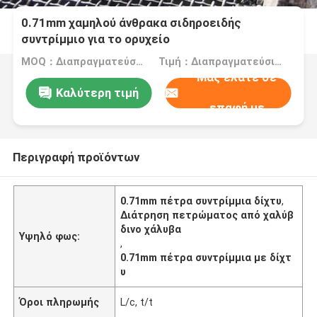
0.71mm χαμηλού άνθρακα σιδηροειδής
συντρίμμιο για το ορυχείο
MOQ：Διαπραγματεύσιμα
Τιμή：Διαπραγματεύσιμα
Μας ελάτε σε
Καλύτερη τιμή
επαφή με
Περιγραφή προϊόντων
0.71mm πέτρα συντρίμμια δίχτυ
,
Διάτρηση πετρώματος από χαλύβ
δινο χάλυβα
Υψηλό φως:
,
0.71mm πέτρα συντρίμμια με δίχτ
υ
Όροι πληρωμής
L/c, t/t