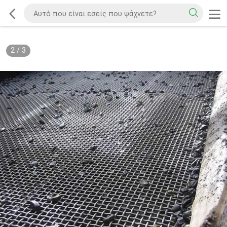
2
/
3