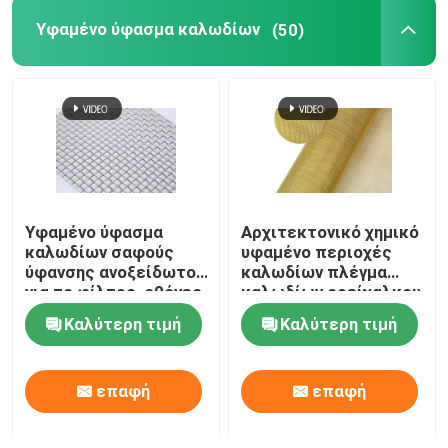
Υφαμένο ύφασμα καλωδίων
(50)
Υφαμένο ύφασμα
Αρχιτεκτονικό χημικό
καλωδίων σαφούς
υφαμένο περιοχές
ύφανσης ανοξείδωτου
καλωδίων πλέγμα
για το φίλτρο, οθόνες
καλωδίων ορείχαλκου
παραθύρων
υφασμάτων
Καλύτερη τιμή
Καλύτερη τιμή
διακοσμητικό
επαφή
επαφή