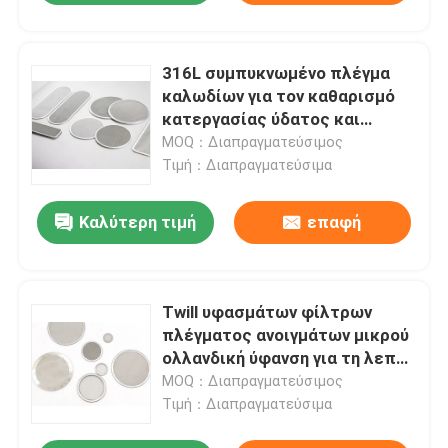
316L συμπυκνωμένο πλέγμα
καλωδίων για τον καθαρισμό
κατεργασίας ύδατος και
αερίου
MOQ：Διαπραγματεύσιμος
Τιμή：Διαπραγματεύσιμα
Καλύτερη τιμή
επαφή
Twill υφασμάτων φίλτρων
πλέγματος ανοιγμάτων μικρού
ολλανδική ύφανση για τη λεπτή
διήθηση
MOQ：Διαπραγματεύσιμος
Τιμή：Διαπραγματεύσιμα