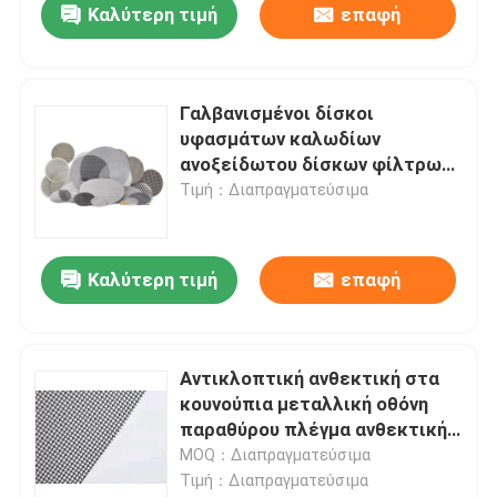
Καλύτερη τιμή
επαφή
Γαλβανισμένοι δίσκοι
υφασμάτων καλωδίων
ανοξείδωτου δίσκων φίλτρων
πλέγματος
Τιμή：Διαπραγματεύσιμα
Καλύτερη τιμή
επαφή
Σπίτι
Αντικλοπτική ανθεκτική στα
κουνούπια μεταλλική οθόνη
Προϊόντα
παραθύρου πλέγμα ανθεκτική
προστασία πόρτας
MOQ：Διαπραγματεύσιμα
Τιμή：Διαπραγματεύσιμα
Σχετικά με εμάς