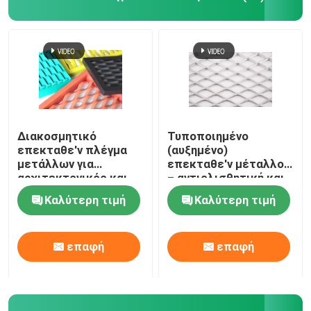
Ενωμένο στενά κιγκλίδωμα χάλυβα
καλάθια gabion
Φράκτης συνδέσεων αλυσίδων
Διακοσμητικό
Τυποποιημένο
επεκταθε'ν πλέγμα
(αυξημένο)
μετάλλων για
επεκταθε'ν μέταλλο
Δίχτυ ασφαλείας ελικοδρομίων
αρχιτεκτονικός και
– αντιολισθητική και
βιομηχανικός
μεγάλη αντίσταση
Καλύτερη τιμή
Καλύτερη τιμή
διάβρωσης
Ξυράφι οδοντωτό - καλώδιο
επαφή
επαφή
Διάφραγμα ορυχείου
Καλώδιο κραμάτων