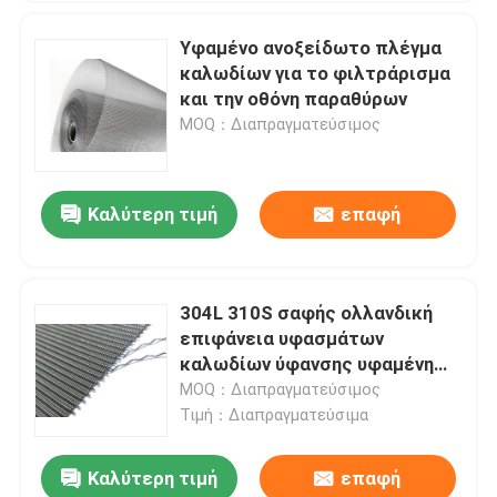
Υφαμένο ανοξείδωτο πλέγμα
καλωδίων για το φιλτράρισμα
και την οθόνη παραθύρων
MOQ：Διαπραγματεύσιμος
Καλύτερη τιμή
επαφή
304L 310S σαφής ολλανδική
επιφάνεια υφασμάτων
καλωδίων ύφανσης υφαμένη
πλέγμα κατασκευασμένη
MOQ：Διαπραγματεύσιμος
ελαφρώς
Τιμή：Διαπραγματεύσιμα
Καλύτερη τιμή
επαφή