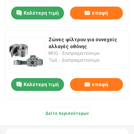
Καλύτερη τιμή
επαφή
Επισκέψεις στο εργοστάσιο
Έλεγχος ποιότητας
Ζώνες φίλτρου για συνεχείς
αλλαγές οθόνης
MOQ：διαπραγματεύσιμα
Επικοινωνήστε μαζί μας
Τιμή：Διαπραγματεύσιμα
Ειδήσεις
Καλύτερη τιμή
επαφή
Υποθέσεις
Επεκταθε'ν πλέγμα καλωδίων μετάλλων
Δείτε περισσότερων
Διατρυπημένο πλέγμα καλωδίων μετάλλων