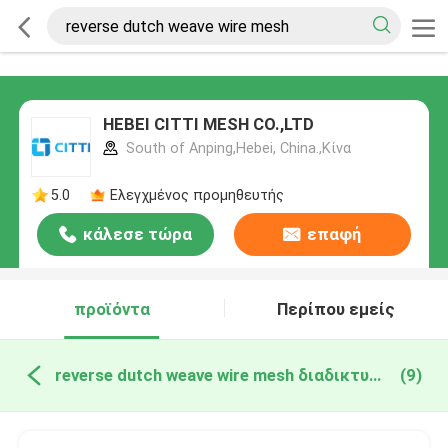
HEBEI CITTI MESH CO.,LTD
South of Anping,Hebei, China.,Κίνα
5.0
Ελεγχμένος προμηθευτής
κάλεσε τώρα
επαφή
προϊόντα
Περίπου εμείς
reverse dutch weave wire mesh διαδικτυακή κατασκευή
(9)