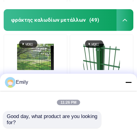
φράκτης καλωδίων μετάλλων
(49)
φράκτης καλωδίων
Διπλό Σύρμα Φράχτης
Emily
μετάλλων φρακτών
3000mm πλάτος PVC
ασφαλείας 50×100mm
επικαλυμμένο
τρισδιάστατος 5mm
6/5/6mm σύρμα
11:26 PM
με την τετραγωνική
Καλύτερη τιμή
Καλύτερη τιμή
θέση
Good day, what product are you looking 
for?
επαφή
επαφή