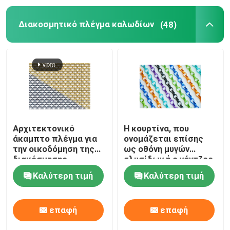
Διακοσμητικό πλέγμα καλωδίων
(48)
Αρχιτεκτονικό
Η κουρτίνα, που
άκαμπτο πλέγμα για
ονομάζεται επίσης
την οικοδόμηση της
ως οθόνη μυγών
διακόσμησης
αλυσίδων ή ο γάντζος
προσόψεων
συνδέσεων αλυσίδων
Καλύτερη τιμή
Καλύτερη τιμή
αλυσοδένει την
κουρτίνα, υλικό
αργιλίου
επαφή
επαφή