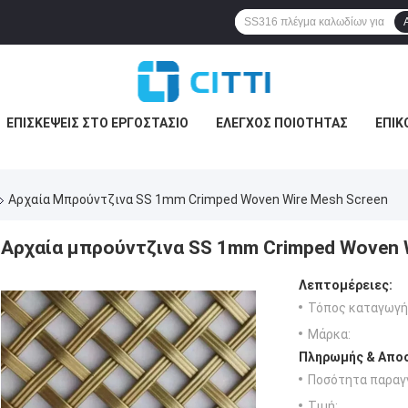
ΕΠΙΣΚΈΨΕΙΣ ΣΤΟ ΕΡΓΟΣΤΆΣΙΟ
ΈΛΕΓΧΟΣ ΠΟΙΌΤΗΤΑΣ
ΕΠΙΚ
Αρχαία Μπρούντζινα SS 1mm Crimped Woven Wire Mesh Screen
Αρχαία μπρούντζινα SS 1mm Crimped Woven 
Λεπτομέρειες:
Τόπος καταγωγή
Μάρκα:
Πληρωμής & Αποσ
Ποσότητα παραγγ
Τιμή: