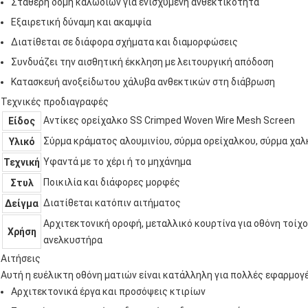
Σταθερή δομή καλωδίων για ενισχυμένη ανθεκτικότητα
Εξαιρετική δύναμη και ακαμψία
Διατίθεται σε διάφορα σχήματα και διαμορφώσεις
Συνδυάζει την αισθητική έκκληση με λειτουργική απόδοση
Κατασκευή ανοξείδωτου χάλυβα ανθεκτικών στη διάβρωση
Τεχνικές προδιαγραφές
Αντίκες ορείχαλκο SS Crimped Woven Wire Mesh Screen
Είδος
Σύρμα κράματος αλουμινίου, σύρμα ορείχαλκου, σύρμα χαλ
Υλικό
Υφαντά με το χέρι ή το μηχάνημα
Τεχνική
Ποικιλία και διάφορες μορφές
Στυλ
Διατίθεται κατόπιν αιτήματος
Δείγμα
Αρχιτεκτονική οροφή, μεταλλικό κουρτίνα για οθόνη τοίχ
Χρήση
ανελκυστήρα
Αιτήσεις
Αυτή η ευέλικτη οθόνη ματιών είναι κατάλληλη για πολλές εφαρμογέ
Αρχιτεκτονικά έργα και προσόψεις κτιρίων