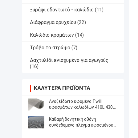
Ξυράφι οδοντωτό - καλώδιο
(11)
Διάφραγμα ορυχείου
(22)
Καλώδιο κραμάτων
(14)
Τράβα το στρώμα
(7)
Δαχτυλίδι ενισχυμένο για αγωγούς
(16)
ΚΑΛΎΤΕΡΑ ΠΡΟΪΌΝΤΑ
Ανοξείδωτο υφαμένο Twill
υφασμάτων καλωδίων 410L 430
904L πλέγμα καλωδίων ύφανσης
Καθαρή δονητική οθόνη
συνδεδεμένο πλέγμα υφασμένου
σύρματος 5mm με γάντζους