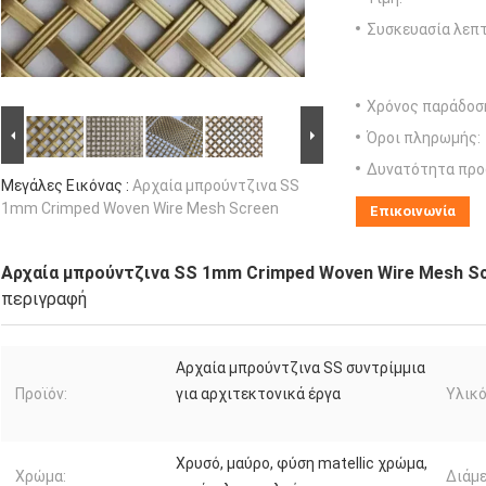
Συσκευασία λεπτ
Χρόνος παράδοσ
Όροι πληρωμής:
Δυνατότητα προ
Μεγάλες Εικόνας :
Αρχαία μπρούντζινα SS
1mm Crimped Woven Wire Mesh Screen
Επικοινωνία
Αρχαία μπρούντζινα SS 1mm Crimped Woven Wire Mesh S
περιγραφή
Αρχαία μπρούντζινα SS συντρίμμια
Προϊόν:
για αρχιτεκτονικά έργα
Υλικό
Χρυσό, μαύρο, φύση matellic χρώμα,
Χρώμα:
Διάμε