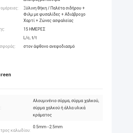
ομέρειες:
Ξύλινη θήκη / Παλέτα σιδήρου +
Φιλμ με φυσαλίδες + Αδιάβροχο
Χαρτί + Ζώνες ασφαλείας
ης:
15 ΗΜΕΡΕΣ
L/c, t/t
σφοράς:
στον άφθονο ανεφοδιασμό
creen
Αλουμινένιο σύρμα, σύρμα χαλκού,
:
σύρμα χαλκού ή άλλα υλικά
κράματος
0.5mm--2.5mm
τρος καλωδίου: