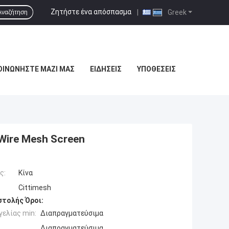
Ζητήστε ένα απόσπασμα
|
Greek
Αναζήτηση
ΟΙΝΩΝΉΣΤΕ ΜΑΖΊ ΜΑΣ
ΕΙΔΉΣΕΙΣ
ΥΠΟΘΈΣΕΙΣ
Wire Mesh Screen
ς:
Κίνα
Cittimesh
τολής Όροι:
ελίας min:
Διαπραγματεύσιμα
Διαπραγματεύσιμα