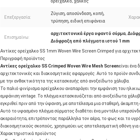
ορείχαλκο, χαλκός
Ζύγιση, αποσύνδεση, κοπή,
Επεξεργασία:
Χαρακ
τρύπηση, ειδική επιφάνεια
αρχιτεκτονικά έργα υφαντό σύρμα
,
Διάφ
Επισημαίνω:
Διάφραξη από πλέγματα ιστού 1 mm
Αντίκες ορείχαλκο SS 1mm Woven Wire Screen Crimped για αρχιτεκ
Περιγραφή προϊόντος
Αντίκες ορείχαλκο SS Crimped Woven Wire Mesh Screen
είναι ένα
αρχιτεκτονικές και διακοσμητικές εφαρμογές. Αυτό το προϊόν συνδυ
με την ανθεκτικότητα της κατασκευής από ανοξείδωτο χάλυβα.
Το παλιό φινίρισμα ορείχαλκου αναπαράγει την εμφάνιση του ηλικι
εμφάνιση vintage. Το πλέγμα κατασκευάζεται από ανοξείδωτα χάλυβ
εγκριθεί πριν από την ύφανση, με αποτέλεσμα μια σταθερή, άκαμπτη 
Αυτό το υφασμένο πλέγμα σύρματος διαθέτει ένα μοντέλο υπερσύνδ
ακεραιότητα, επιτρέποντας παράλληλα τον αέρα, το φως και το υγρό 
διακοσμητικούς σκοπούς, χρησιμεύει ως αποτελεσματική οθόνη για 
Χαρακτηριστικά προϊόντος