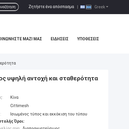
Ζητήστε ένα απόσπασμα
|
Greek
Αναζήτηση
ΟΙΝΩΝΉΣΤΕ ΜΑΖΊ ΜΑΣ
ΕΙΔΉΣΕΙΣ
ΥΠΟΘΈΣΕΙΣ
θερότητα
ος υψηλή αντοχή και σταθερότητα
ς:
Κίνα
Cittimesh
:
Ισιωμένος τύπος και εκκόκιση του τύπου
τολής Όροι:
ελίας min:
διαπραγματεύσιμος