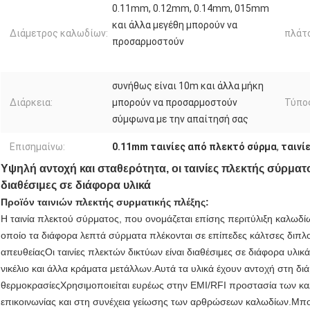
0.11mm, 0.12mm, 0.14mm, 015mm
και άλλα μεγέθη μπορούν να
Διάμετρος καλωδίων:
πλάτ
προσαρμοστούν
συνήθως είναι 10m και άλλα μήκη
Διάρκεια:
μπορούν να προσαρμοστούν
Τύπο
σύμφωνα με την απαίτησή σας
Επισημαίνω:
0.11mm ταινίες από πλεκτό σύρμα
,
ταινί
Υψηλή αντοχή και σταθερότητα, οι ταινίες πλεκτής σύρματος
διαθέσιμες σε διάφορα υλικά
Προϊόν ταινιών πλεκτής συρματικής πλέξης:
Η ταινία πλεκτού σύρματος, που ονομάζεται επίσης περιτύλιξη καλωδίω
οποίο τα διάφορα λεπτά σύρματα πλέκονται σε επίπεδες κάλτσες διπλ
απευθείαςΟι ταινίες πλεκτών δικτύων είναι διαθέσιμες σε διάφορα υλι
νικέλιο και άλλα κράματα μετάλλων.Αυτά τα υλικά έχουν αντοχή στη δ
θερμοκρασίεςΧρησιμοποιείται ευρέως στην EMI/RFI προστασία των καλ
επικοινωνίας και στη συνέχεια γείωσης των αρθρώσεων καλωδίων.Μπορ