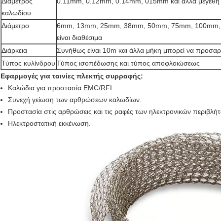
Διάμετρος
0.11mm, 0.12mm, 0.14mm, 015mm και άλλα μεγέθ
καλωδίου
Διάμετρο
6mm, 13mm, 25mm, 38mm, 50mm, 75mm, 100mm, 
είναι διαθέσιμα
Διάρκεια
Συνήθως είναι 10m και άλλα μήκη μπορεί να προσα
Τύπος κυλίνδρου
Τύπος ισοπέδωσης και τύπος αποφλοιώσεως
Εφαρμογές για ταινίες πλεκτής συρραφής:
Καλώδια για προστασία EMC/RFI.
Συνεχή γείωση των αρθρώσεων καλωδίων.
Προστασία στις αρθρώσεις και τις ραφές των ηλεκτρονικών περιβλή
Ηλεκτροστατική εκκένωση.