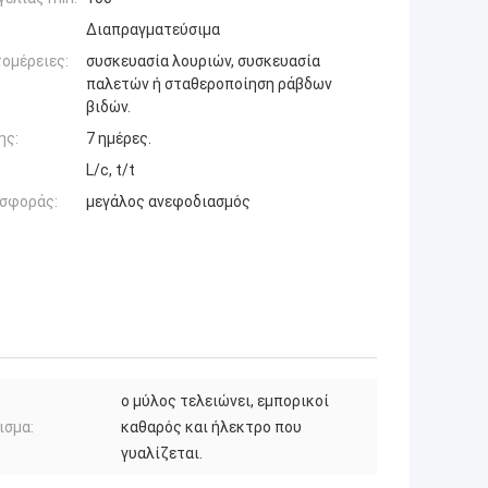
Διαπραγματεύσιμα
ομέρειες:
συσκευασία λουριών, συσκευασία
παλετών ή σταθεροποίηση ράβδων
βιδών.
ης:
7 ημέρες.
L/c, t/t
σφοράς:
μεγάλος ανεφοδιασμός
ο μύλος τελειώνει, εμπορικοί
ισμα:
καθαρός και ήλεκτρο που
γυαλίζεται.