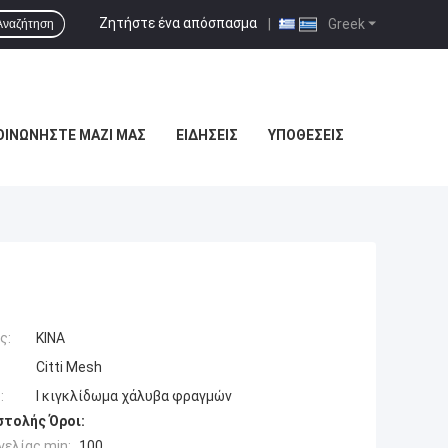
Ζητήστε ένα απόσπασμα
|
Greek
Αναζήτηση
ΟΙΝΩΝΉΣΤΕ ΜΑΖΊ ΜΑΣ
ΕΙΔΉΣΕΙΣ
ΥΠΟΘΈΣΕΙΣ
ς:
ΚΙΝΑ
Citti Mesh
:
Ι κιγκλίδωμα χάλυβα φραγμών
τολής Όροι:
ελίας min:
100