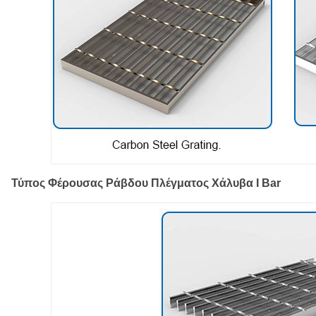
Τύπος Φέρουσας Ράβδου Πλέγματος Χάλυβα I Bar