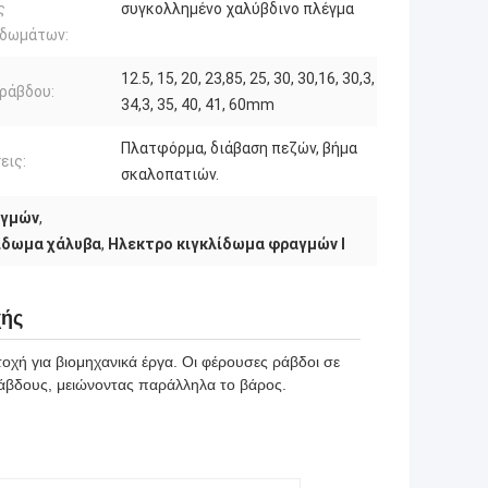
ς
συγκολλημένο χαλύβδινο πλέγμα
ιδωμάτων:
12.5, 15, 20, 23,85, 25, 30, 30,16, 30,3,
ράβδου:
34,3, 35, 40, 41, 60mm
Πλατφόρμα, διάβαση πεζών, βήμα
εις:
σκαλοπατιών.
αγμών
,
λίδωμα χάλυβα
,
Ηλεκτρο κιγκλίδωμα φραγμών Ι
χής
οχή για βιομηχανικά έργα. Οι φέρουσες ράβδοι σε
ράβδους, μειώνοντας παράλληλα το βάρος.