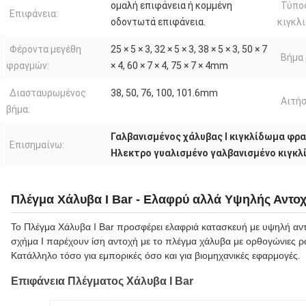
ομαλή επιφάνεια ή κομμένη
Τύπο
Επιφάνεια:
οδοντωτά επιφάνεια.
κιγκλ
Φέροντα μεγέθη
25 × 5 × 3, 32 × 5 × 3, 38 × 5 × 3, 50 × 7
Βήμα 
φραγμών:
× 4, 60 × 7 × 4, 75 × 7 × 4mm
Διασταυρωμένος
38, 50, 76, 100, 101.6mm
Αιτήσ
βήμα:
Γαλβανισμένος χάλυβας Ι κιγκλίδωμα φρ
Επισημαίνω:
Ηλεκτρο γυαλισμένο γαλβανισμένο κιγκ
Πλέγμα Χάλυβα I Bar - Ελαφρύ αλλά Υψηλής Αντο
Το Πλέγμα Χάλυβα I Bar προσφέρει ελαφριά κατασκευή με υψηλή αντ
σχήμα I παρέχουν ίση αντοχή με το πλέγμα χάλυβα με ορθογώνιες 
Κατάλληλο τόσο για εμπορικές όσο και για βιομηχανικές εφαρμογές.
Επιφάνεια Πλέγματος Χάλυβα I Bar