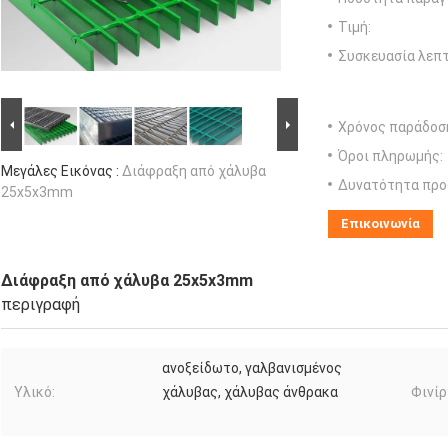
Τιμή:
Συσκευασία λεπτ
Χρόνος παράδοσ
Όροι πληρωμής:
Μεγάλες Εικόνας :
Διάφραξη από χάλυβα
Δυνατότητα προ
25x5x3mm
Επικοινωνία
Διάφραξη από χάλυβα 25x5x3mm
περιγραφή
ανοξείδωτο, γαλβανισμένος
Υλικό:
χάλυβας, χάλυβας άνθρακα
Φινίρ