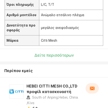
Όροι πληρωμής
L/C, T/T
Αριθμό μοντέλου
Ανώμαλο ατσάλινο πλέγμα
Δυνατότητα προ
μεγάλος ανεφοδιασμός
σφοράς
Μάρκα
Citti Mesh
Δείτε περισσότερων
Περίπου εμείς
HEBEI CITTI MESH CO.,LTD
προφίλ κατασκευαστή
South of Anping,Hebei, China.
,Κίνα