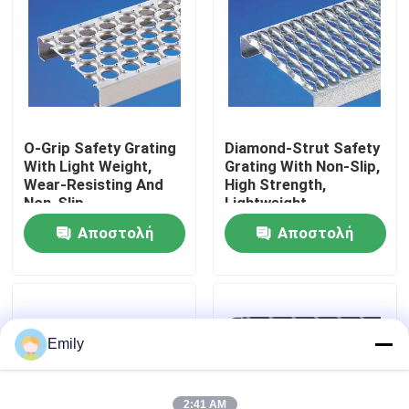
Επισκέψεις στο εργοστάσιο
Έλεγχος ποιότητας
O-Grip Safety Grating
Diamond-Strut Safety
With Light Weight,
Grating With Non-Slip,
Επικοινωνήστε μαζί μας
Wear-Resisting And
High Strength,
Non-Slip
Lightweight
Ειδήσεις
Αποστολή
Αποστολή
ερώτησης
ερώτησης
Υποθέσεις
Επεκταθε'ν πλέγμα καλωδίων μετάλλων
Emily
Διατρυπημένο πλέγμα καλωδίων μετάλλων
2:41 AM