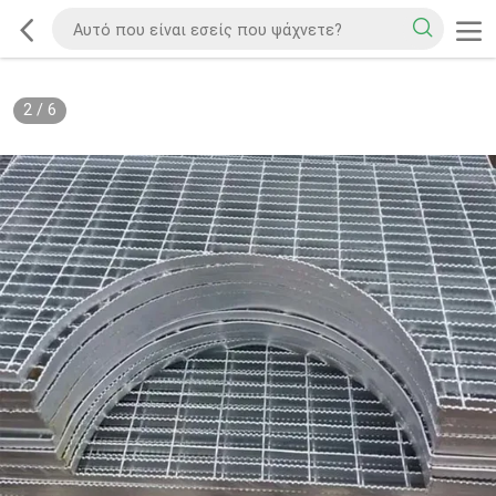
2
/
6