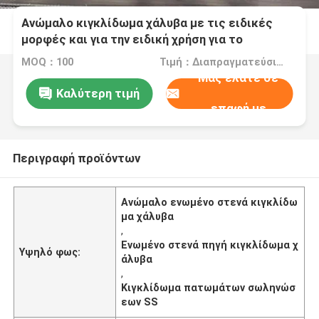
Ανώμαλο κιγκλίδωμα χάλυβα με τις ειδικές
μορφές και για την ειδική χρήση για το
εργοστάσιο, πηγή, σωλήνωση, κάλυψη δέντρων
MOQ：100
Τιμή：Διαπραγματεύσιμα
Μας ελάτε σε
Καλύτερη τιμή
επαφή με
Περιγραφή προϊόντων
Ανώμαλο ενωμένο στενά κιγκλίδω
μα χάλυβα
,
Ενωμένο στενά πηγή κιγκλίδωμα χ
Υψηλό φως:
άλυβα
,
Κιγκλίδωμα πατωμάτων σωληνώσ
εων SS