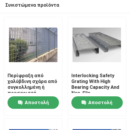
Συνιστώμενα προϊόντα
Περίφραξη από
Interlocking Safety
χαλύβδινη σχάρα από
Grating With High
συγκολλημένη ή
Bearing Capacity And
Σπίτι
πρεσαριστή
Non-Slip
χαλύβδινη σχάρα
Αποστολή
Αποστολή
Προϊόντα
ερώτησης
ερώτησης
Σχετικά με εμάς