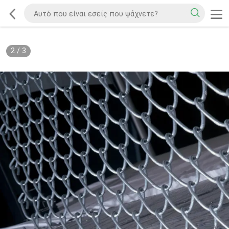
2
/
3