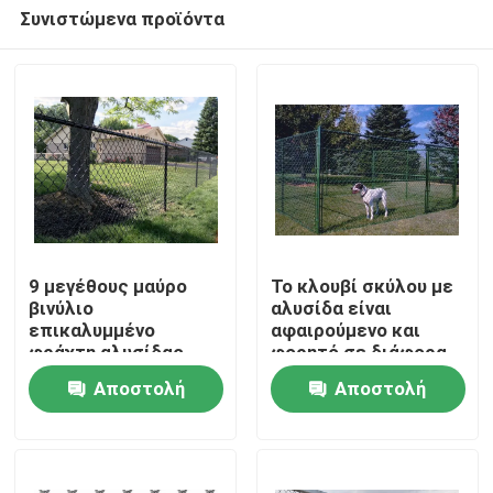
Συνιστώμενα προϊόντα
9 μεγέθους μαύρο
Το κλουβί σκύλου με
βινύλιο
αλυσίδα είναι
επικαλυμμένο
αφαιρούμενο και
Σπίτι
φράχτη αλυσίδας
φορητό σε διάφορα
σύνδεσης με καλή
μέρη
Αποστολή
Αποστολή
εξωτερική ιδιότητα
Προϊόντα
προστασίας που
ερώτησης
ερώτησης
είναι ανθεκτική στη
σκουριά
Σχετικά με εμάς