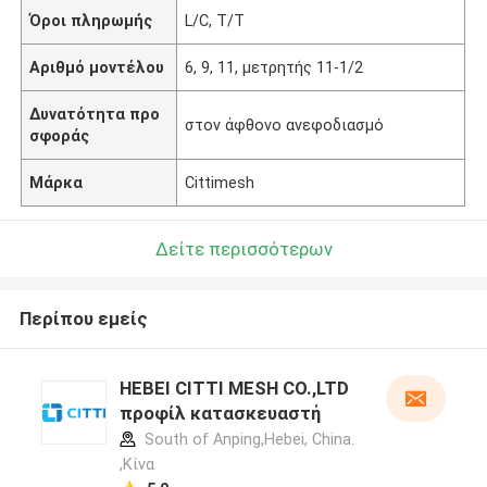
Όροι πληρωμής
L/C, T/T
Αριθμό μοντέλου
6, 9, 11, μετρητής 11-1/2
Δυνατότητα προ
στον άφθονο ανεφοδιασμό
σφοράς
Μάρκα
Cittimesh
Δείτε περισσότερων
Περίπου εμείς
HEBEI CITTI MESH CO.,LTD
προφίλ κατασκευαστή
South of Anping,Hebei, China.
,Κίνα