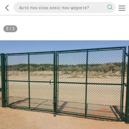
2
/
2