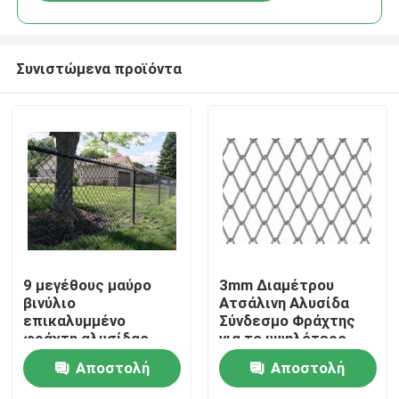
Συνιστώμενα προϊόντα
Σπίτι
9 μεγέθους μαύρο
3mm Διαμέτρου
βινύλιο
Ατσάλινη Αλυσίδα
επικαλυμμένο
Σύνδεσμο Φράχτης
Προϊόντα
φράχτη αλυσίδας
για το υψηλότερο
σύνδεσης με καλή
επίπεδο της
Αποστολή
Αποστολή
εξωτερική ιδιότητα
περιμετρικής
προστασίας που
προστασίας
Σχετικά με εμάς