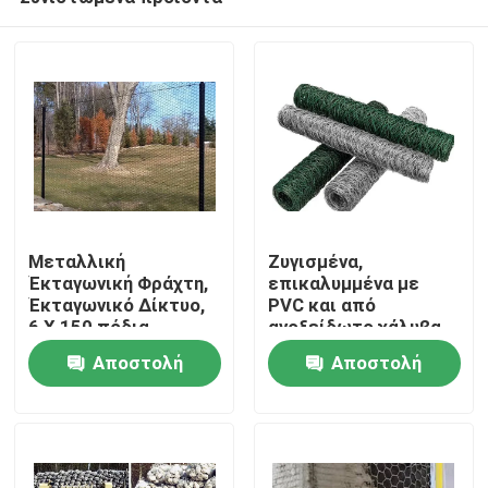
Μεταλλική
Ζυγισμένα,
Έκταγωνική Φράχτη,
επικαλυμμένα με
Έκταγωνικό Δίκτυο,
PVC και από
6 X 150 πόδια
ανοξείδωτο χάλυβα
Σπίτι
πλέγματα
Αποστολή
Αποστολή
πουλερικών
ερώτησης
ερώτησης
Προϊόντα
Σχετικά με εμάς