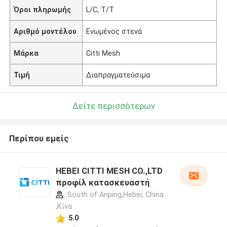
Όροι πληρωμής
L/C, T/T
Αριθμό μοντέλου
Ενωμένος στενά
Μάρκα
Citti Mesh
Τιμή
Διαπραγματεύσιμα
Δείτε περισσότερων
Περίπου εμείς
HEBEI CITTI MESH CO.,LTD
προφίλ κατασκευαστή
South of Anping,Hebei, China.
,Κίνα
5.0