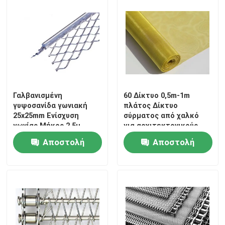
Γαλβανισμένη
60 Δίκτυο 0,5m-1m
γυψοσανίδα γωνιακή
πλάτος Δίκτυο
25x25mm Ενίσχυση
σύρματος από χαλκό
γωνίας Μήκος 2,5μ
για αρχιτεκτονικούς,
Προστασία άκρης
βιομηχανικούς,
Αποστολή
Αποστολή
σοβατίσματος
χημικούς τομείς
γυψοσανίδας
Σπίτι
ερώτησης
ερώτησης
Προϊόντα
Σχετικά με εμάς