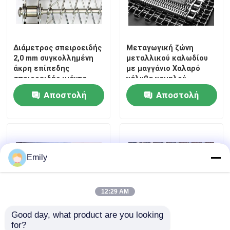
Επισκέψεις στο εργοστάσιο
Διάμετρος σπειροειδής
Μεταγωγική ζώνη
2,0 mm συγκολλημένη
μεταλλικού καλωδίου
Έλεγχος ποιότητας
άκρη επίπεδης
με μαγγάνιο Χαλαρό
σπειροειδής ιμάντα
χάλυβα χαμηλού
μεταφοράς από
άνθρακα C1015
Επικοινωνήστε μαζί μας
Αποστολή
Αποστολή
ανοξείδωτο χάλυβα 304
ερώτησης
ερώτησης
Ειδήσεις
Emily
Υποθέσεις
Επεκταθε'ν πλέγμα καλωδίων μετάλλων
12:29 AM
Good day, what product are you looking 
Διατρυπημένο πλέγμα καλωδίων μετάλλων
for?
Νικέλιο υφασμένο
Δίχτυ πλέγματος Rib