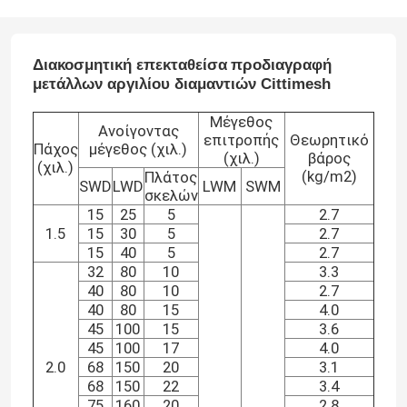
Διακοσμητική επεκταθείσα
προδιαγραφή
μετάλλων αργιλίου διαμαντιών
Cittimesh
Μέγεθος
Ανοίγοντας
επιτροπής
Θεωρητικό
Πάχος
μέγεθος (χιλ.)
(χιλ.)
βάρος
(χιλ.)
(kg/m2)
Πλάτος
SWD
LWD
LWM
SWM
σκελών
15
25
5
2.7
1.5
15
30
5
2.7
15
40
5
2.7
32
80
10
3.3
40
80
10
2.7
40
80
15
4.0
45
100
15
3.6
45
100
17
4.0
2.0
68
150
20
3.1
68
150
22
3.4
75
160
20
2.8