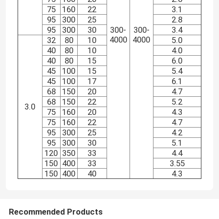
75
160
22
3.1
95
300
25
2.8
95
300
30
300-
300-
3.4
4000
4000
32
80
10
5.0
40
80
10
4.0
40
80
15
6.0
45
100
15
5.4
45
100
17
6.1
68
150
20
4.7
68
150
22
5.2
3.0
75
160
20
4.3
75
160
22
4.7
95
300
25
4.2
95
300
30
5.1
120
350
33
4.4
150
400
33
3.55
150
400
40
4.3
Recommended Products