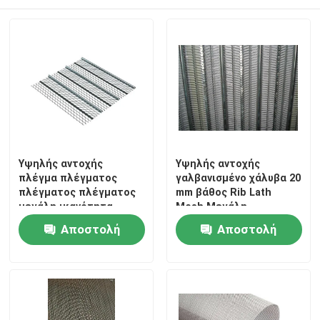
Υψηλής αντοχής
Υψηλής αντοχής
πλέγμα πλέγματος
γαλβανισμένο χάλυβα 20
πλέγματος πλέγματος
mm βάθος Rib Lath
μεγάλη ικανότητα
Mesh Μεγάλη
σύνδεσης γύψου
ικανότητα σύνδεσης
Αποστολή
Αποστολή
γύψου
ερώτησης
ερώτησης