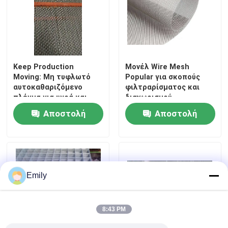
Keep Production
Μονέλ Wire Mesh
Moving: Μη τυφλωτό
Popular για σκοπούς
αυτοκαθαριζόμενο
φιλτραρίσματος και
πλέγμα για υγρά και
διαχωρισμού
κολλώδη υλικά
Αποστολή
Αποστολή
ερώτησης
ερώτησης
Σπίτι
Emily
Προϊόντα
8:43 PM
Σχετικά με εμάς