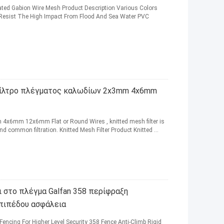
ed Gabion Wire Mesh Product Description Various Colors
 Resist The High Impact From Flood And Sea Water PVC
φίλτρο πλέγματος καλωδίων 2x3mm 4x6mm
m 4x6mm 12x6mm Flat or Round Wires , knitted mesh filter is
and common filtration. Knitted Mesh Filter Product Knitted ...
ι στο πλέγμα Galfan 358 περίφραξη
επιπέδου ασφάλεια
ncing For Higher Level Security 358 Fence Anti-Climb Rigid