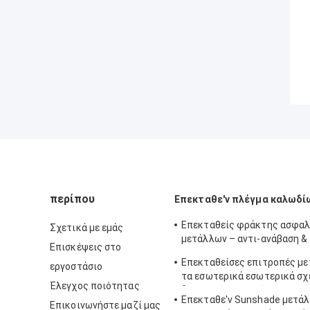
περίπου
Επεκταθε'ν πλέγμα καλωδί
Επεκταθείς φράκτης ασφαλ
Σχετικά με εμάς
μετάλλων – αντι-ανάβαση &
Επισκέψεις στο
αντι-περικοπών
Επεκταθείσες επιτροπές με
εργοστάσιο
τα εσωτερικά εσωτερικά σχ
Έλεγχος ποιότητας
διακοσμήσεων τοίχων
Επεκταθε'ν Sunshade μετά
Επικοινωνήστε μαζί μας