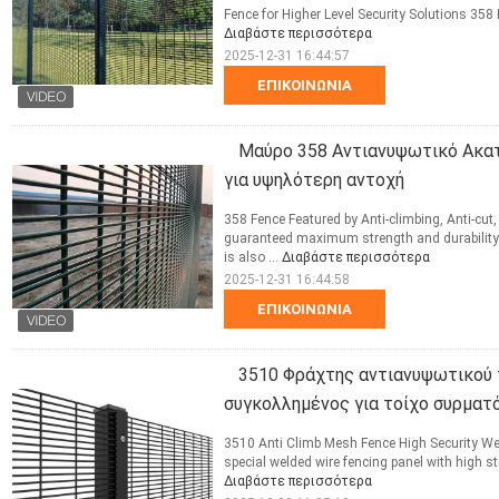
Fence for Higher Level Security Solutions 358 
Διαβάστε περισσότερα
2025-12-31 16:44:57
ΕΠΙΚΟΙΝΩΝΊΑ
Μαύρο 358 Αντιανυψωτικό Ακα
για υψηλότερη αντοχή
358 Fence Featured by Anti-climbing, Anti-cu
guaranteed maximum strength and durability f
is also ...
Διαβάστε περισσότερα
2025-12-31 16:44:58
ΕΠΙΚΟΙΝΩΝΊΑ
3510 Φράχτης αντιανυψωτικού
συγκολλημένος για τοίχο συρμα
3510 Anti Climb Mesh Fence High Security Wel
special welded wire fencing panel with high str
Διαβάστε περισσότερα