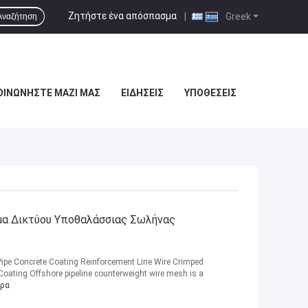
Ζητήστε ένα απόσπασμα
|
Greek
Αναζήτηση
ΟΙΝΩΝΉΣΤΕ ΜΑΖΊ ΜΑΣ
ΕΙΔΉΣΕΙΣ
ΥΠΟΘΈΣΕΙΣ
μα Δικτύου Υποθαλάσσιας Σωλήνας
pe Concrete Coating Reinforcement Line Wire Crimped
oating Offshore pipeline counterweight wire mesh is a
ερα