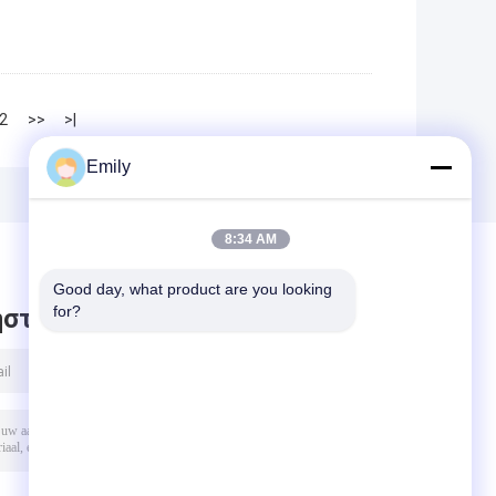
2
>>
>|
Emily
8:34 AM
Good day, what product are you looking 
for?
στε μήνυμα