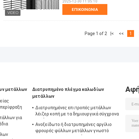
2025-12-30 11:05:10
ΕΠΙΚΟΙΝΩΝΊΑ
Page 1 of 2
|<
<<
1
Αφή
ων μετάλλων
Διατρυπημένο πλέγμα καλωδίων
μετάλλων
είας
 περίφραξη
Διατρυπημένες επιτροπές μετάλλων
λέιζερ κοπή με τα δημιουργικά σύγχρονα
τάλλων για
σχέδια abd
έδια
Ανοξείδωτο ή διατρυπημένες αργίλιο
φρουρές φύλλων μετάλλων γνωστό
λλων
επίσης ως καλύψεις υδρορροών