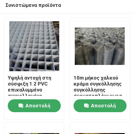
Συνιστώμενα προϊόντα
Υψηλή αντοχή στη
10m μήκος χαλκού
σύσφιξη 1 2 PVC
κράμα συγκόλλησης
επικαλυμμένο
συγκόλλησης
Σπίτι
συγκολλημένο
συρματοπλέκων για
συρματόπλεγμα
ανώτερη και συνεπή
Αποστολή
Αποστολή
πάχος 0,5 mm ∼ 1,0
απόδοση
Προϊόντα
mm
συγκόλλησης
ερώτησης
ερώτησης
Σχετικά με εμάς