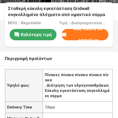
Σταθερή εύκολη εγκατάσταση Gridwall
συγκολλημένα πλέγματα από υφαντικό σύρμα
σε εφαρμογές γύψου
MOQ：Negotiable
Τιμή：Διαπραγματεύσιμα
Μας ελάτε σε
Καλύτερη τιμή
επαφή με
Περιγραφή προϊόντων
Πίνακες πίνακα πίνακα πίνακα πίν
ακα
Υψηλό φως:
,
Διάτρηση των υδρογονανθράκων
,
Εύκολη εγκατάσταση συγκολλημέ
νο σύρμα
Delivery Time
7days