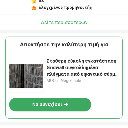
5.0
Ελεγχμένος προμηθευτής
Δείτε περισσότερων
Αποκτήστε την καλύτερη τιμή για
Σταθερή εύκολη εγκατάσταση
Gridwall συγκολλημένα
πλέγματα από υφαντικό σύρμα
σε εφαρμογές γύψου
MOQ： Negotiable
Να συνεχίσει