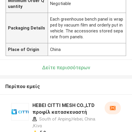
Minimum Order Q
Negotiable
uantity
Each greenhouse bench panel is wrap
ped by vacuum film and orderly put in
Packaging Details
vehicle. The accessories stored sepa
rate from panels.
Place of Origin
China
Δείτε περισσότερων
Περίπου εμείς
HEBEI CITTI MESH CO.,LTD
προφίλ κατασκευαστή
South of Anping,Hebei, China.
,Κίνα