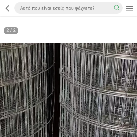
2
/
2