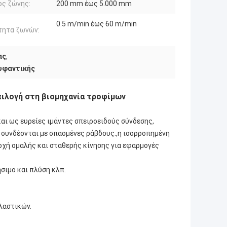
ος ζώνης:
200 mm έως 5.000 mm
0.5 m/min έως 60 m/min
τητα ζωνών:
ας
,
υφαντικής
πιλογή στη βιομηχανία τροφίμων
ι ως ευρείες ιμάντες σπειροειδούς σύνδεσης,
 συνδέονται με σπασμένες ράβδους.,η ισορροπημένη
οχή ομαλής και σταθερής κίνησης για εφαρμογές
σιμο και πλύση κλπ.
λαστικών.