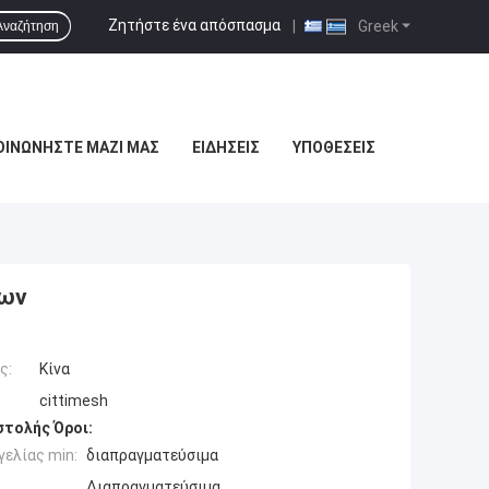
Ζητήστε ένα απόσπασμα
|
Greek
Αναζήτηση
ΟΙΝΩΝΉΣΤΕ ΜΑΖΊ ΜΑΣ
ΕΙΔΉΣΕΙΣ
ΥΠΟΘΈΣΕΙΣ
μων
ς:
Κίνα
cittimesh
τολής Όροι:
ελίας min:
διαπραγματεύσιμα
Διαπραγματεύσιμα