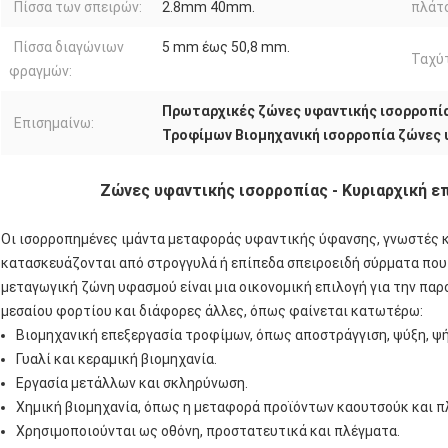
Πίσσα των σπειρών:
2.8mm 40mm.
πλάτ
Πίσσα διαγώνιων
5 mm έως 50,8 mm.
Ταχύ
φραγμών:
Πρωταρχικές ζώνες υφαντικής ισορροπί
Επισημαίνω:
Τροφίμων Βιομηχανική ισορροπία ζώνες 
Ζώνες υφαντικής ισορροπίας - Κυριαρχική ε
Οι ισορροπημένες ιμάντα μεταφοράς υφαντικής ύφανσης, γνωστές κα
κατασκευάζονται από στρογγυλά ή επίπεδα σπειροειδή σύρματα που
μεταγωγική ζώνη υφασμού είναι μια οικονομική επιλογή για την παρ
μεσαίου φορτίου και διάφορες άλλες, όπως φαίνεται κατωτέρω:
Βιομηχανική επεξεργασία τροφίμων, όπως αποστράγγιση, ψύξη, ψή
Γυαλί και κεραμική βιομηχανία.
Εργασία μετάλλων και σκληρύνωση.
Χημική βιομηχανία, όπως η μεταφορά προϊόντων καουτσούκ και π
Χρησιμοποιούνται ως οθόνη, προστατευτικά και πλέγματα.