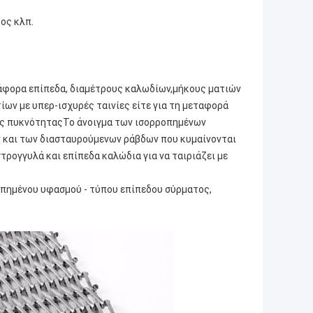
ος κλπ.
ιάφορα επίπεδα, διαμέτρους καλωδίων,μήκους ματιών
ίων με υπερ-ισχυρές ταινίες είτε για τη μεταφορά
ής πυκνότηταςΤο άνοιγμα των ισορροπημένων
ν και των διασταυρούμενων ράβδων που κυμαίνονται
ρογγυλά και επίπεδα καλώδια για να ταιριάζει με
πημένου υφασμού - τύπου επίπεδου σύρματος,