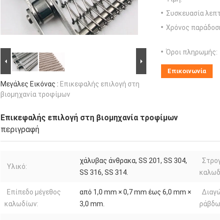
Συσκευασία λεπτ
Χρόνος παράδοσ
Όροι πληρωμής:
Επικοινωνία
Μεγάλες Εικόνας :
Επικεφαλής επιλογή στη
βιομηχανία τροφίμων
Επικεφαλής επιλογή στη βιομηχανία τροφίμων
περιγραφή
χάλυβας άνθρακα, SS 201, SS 304,
Στρο
Υλικό:
SS 316, SS 314.
καλωδ
Επίπεδο μέγεθος
από 1,0 mm × 0,7 mm έως 6,0 mm ×
Διαγώ
καλωδίων:
3,0 mm.
ράβδω