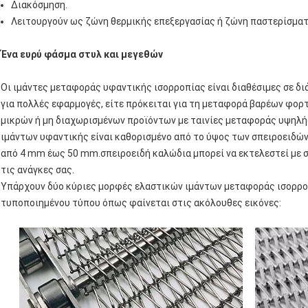
Διακόσμηση.
Λειτουργούν ως ζώνη θερμικής επεξεργασίας ή ζώνη παστερίσματ
Ένα ευρύ φάσμα στυλ και μεγεθών
Οι ιμάντες μεταφοράς υφαντικής ισορροπίας είναι διαθέσιμες σε δ
για πολλές εφαρμογές, είτε πρόκειται για τη μεταφορά βαρέων φορτ
μικρών ή μη διαχωρισμένων προϊόντων με ταινίες μεταφοράς υψηλ
ιμάντων υφαντικής είναι καθορισμένο από το ύψος των σπειροειδώ
από 4 mm έως 50 mm.σπειροειδή καλώδια μπορεί να εκτελεστεί με στ
τις ανάγκες σας.
Υπάρχουν δύο κύριες μορφές ελαστικών ιμάντων μεταφοράς ισορρο
τυποποιημένου τύπου όπως φαίνεται στις ακόλουθες εικόνες: