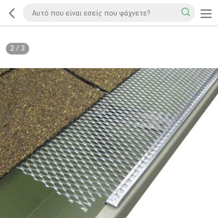
2
/
3