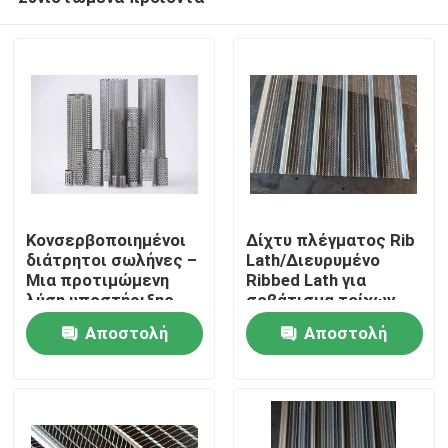
Κονσερβοποιημένοι
Δίχτυ πλέγματος Rib
διάτρητοι σωλήνες –
Lath/Διευρυμένο
Μια προτιμώμενη
Ribbed Lath για
λύση υποστήριξης
σοβάτισμα τοίχων
Σπίτι
φιλτραρίσματος σε
Αποστολή
Αποστολή
όλες τις βιομηχανίες
ερώτησης
ερώτησης
Προϊόντα
Σχετικά με εμάς