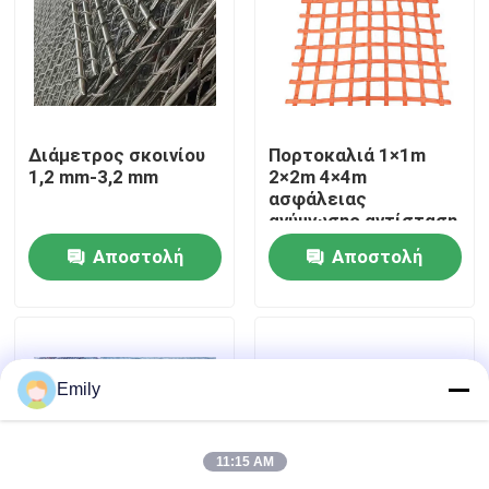
Επισκέψεις στο εργοστάσιο
Έλεγχος ποιότητας
Διάμετρος σκοινίου
Πορτοκαλιά 1×1m
1,2 mm-3,2 mm
2×2m 4×4m
ασφάλειας
Επικοινωνήστε μαζί μας
ανύψωσης αντίσταση
αντίκτυπου δικτύου
Αποστολή
Αποστολή
καλή
Ειδήσεις
ερώτησης
ερώτησης
Υποθέσεις
Emily
Επεκταθε'ν πλέγμα καλωδίων μετάλλων
11:15 AM
Διατρυπημένο πλέγμα καλωδίων μετάλλων