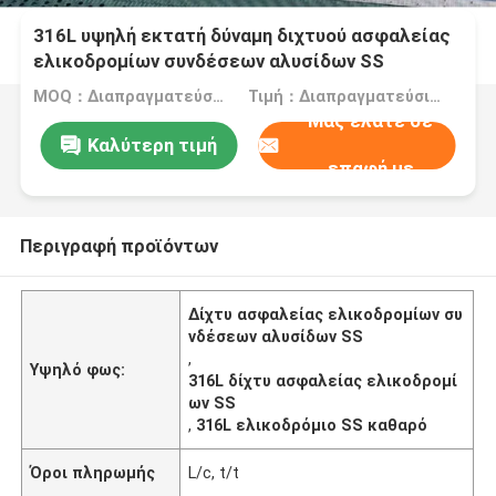
316L υψηλή εκτατή δύναμη διχτυού ασφαλείας
ελικοδρομίων συνδέσεων αλυσίδων SS
MOQ：Διαπραγματεύσιμος
Τιμή：Διαπραγματεύσιμα
Μας ελάτε σε
Καλύτερη τιμή
επαφή με
Περιγραφή προϊόντων
Δίχτυ ασφαλείας ελικοδρομίων συ
νδέσεων αλυσίδων SS
,
Υψηλό φως:
316L δίχτυ ασφαλείας ελικοδρομί
ων SS
,
316L ελικοδρόμιο SS καθαρό
Όροι πληρωμής
L/c, t/t