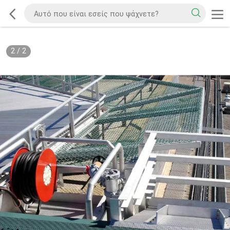
2
/
2