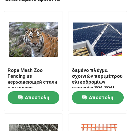
Rope Mesh Zoo
δεμένο πλέγμα
Fencing из
σχοινιών περιμέτρου
нержавеющей стали
ελικοδρομίων
– высокая
σχοινιών 304 304L
Σπίτι
безопасность и
δίχτυ ασφαλείας
Αποστολή
Αποστολή
эстетическая
привлекательность
ερώτησης
ερώτησης
Προϊόντα
Σχετικά με εμάς