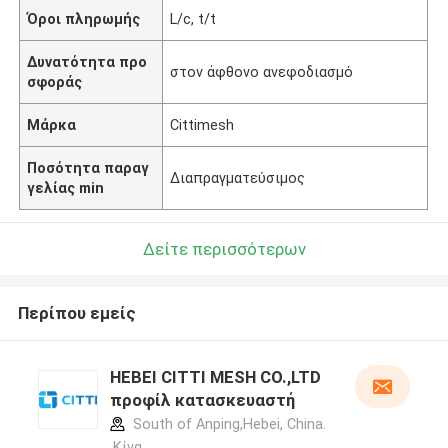
Όροι πληρωμής
L/c, t/t
Δυνατότητα προ
στον άφθονο ανεφοδιασμό
σφοράς
Μάρκα
Cittimesh
Ποσότητα παραγ
Διαπραγματεύσιμος
γελίας min
Δείτε περισσότερων
Περίπου εμείς
HEBEI CITTI MESH CO.,LTD
προφίλ κατασκευαστή
South of Anping,Hebei, China.
,Κίνα