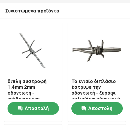
Συνιστώμενα προϊόντα
διπλή συστροφή
Το ενιαίο διπλάσιο
1.4mm 2mm
έστριψε την
Σπίτι
οδοντωτή -
οδοντωτή - ξυράφι
γαλβανισμένη
καλωδίων οδοντωτό
καλώδιο επιφάνεια
- ντυμένη PVC
Αποστολή
Αποστολή
Προϊόντα
επιφάνεια καλωδίων
ερώτησης
ερώτησης
Σχετικά με εμάς