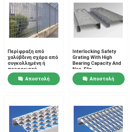
Περίφραξη από
Interlocking Safety
χαλύβδινη σχάρα από
Grating With High
συγκολλημένη ή
Bearing Capacity And
πρεσαριστή
Non-Slip
χαλύβδινη σχάρα
Αποστολή
Αποστολή
ερώτησης
ερώτησης
Σπίτι
Προϊόντα
Σχετικά με εμάς