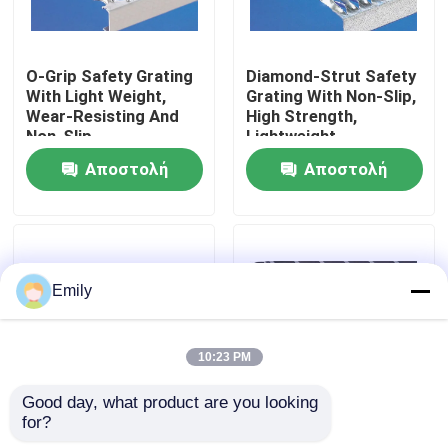
Επισκέψεις στο εργοστάσιο
O-Grip Safety Grating
Diamond-Strut Safety
With Light Weight,
Grating With Non-Slip,
Wear-Resisting And
High Strength,
Έλεγχος ποιότητας
Non-Slip
Lightweight
Αποστολή
Αποστολή
Επικοινωνήστε μαζί μας
ερώτησης
ερώτησης
Ειδήσεις
Emily
Υποθέσεις
10:23 PM
Επεκταθε'ν πλέγμα καλωδίων μετάλλων
Good day, what product are you looking 
for?
Τύπος-κλειδωμένο
Ελαφρύ βάρος υψηλή
Διατρυπημένο πλέγμα καλωδίων μετάλλων
κιγκλίδωμα χάλυβα –
χωρητικότητα