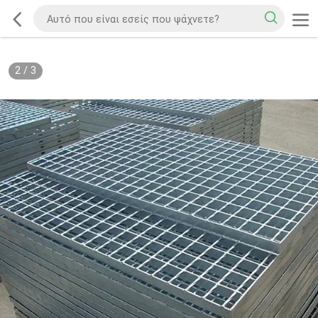
2
/
3