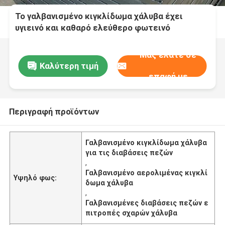
Το γαλβανισμένο κιγκλίδωμα χάλυβα έχει
υγιεινό και καθαρό ελεύθερο φωτεινό
συντήρησης να τελειώσει και να οξυδώσει ως
κιγκλίδωμα πλατφορμών για τους αερολιμένες
Μας ελάτε σε
Καλύτερη τιμή
επαφή με
Περιγραφή προϊόντων
Γαλβανισμένο κιγκλίδωμα χάλυβα
για τις διαβάσεις πεζών
,
Γαλβανισμένο αερολιμένας κιγκλί
Υψηλό φως:
δωμα χάλυβα
,
Γαλβανισμένες διαβάσεις πεζών ε
πιτροπές σχαρών χάλυβα